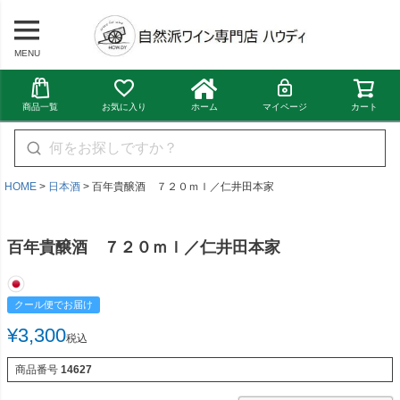
MENU
商品一覧
お気に入り
ホーム
マイページ
カート
HOME
日本酒
百年貴醸酒 ７２０ｍｌ／仁井田本家
百年貴醸酒 ７２０ｍｌ／仁井田本家
クール便でお届け
¥
3,300
税込
商品番号
14627