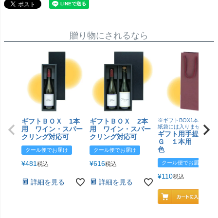
贈り物にされるなら
ギフトＢＯＸ 1本
ギフトＢＯＸ 2本
※ギフトBOX1本用はこ
紙袋には入りません
用 ワイン・スパー
用 ワイン・スパー
ギフト用手提げＢ
クリング対応可
クリング対応可
Ｇ １本用 エン
色
クール便でお届け
クール便でお届け
¥
481
¥
616
クール便でお届け
税込
税込
¥
110
税込
詳細を見る
詳細を見る