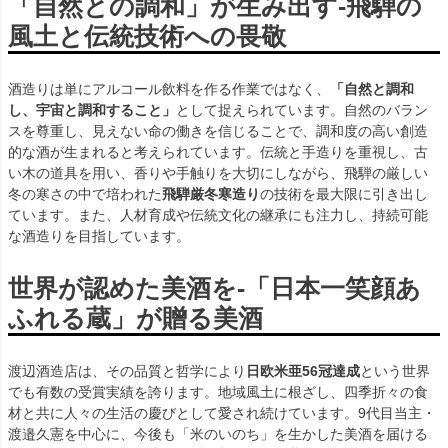
「自然との調和」が生み出す-飛騨の
風土と伝統技術への畏敬
酒造りは単にアルコール飲料を作る作業ではなく、
「自然と調和
し、宇宙と調和すること」
として捉えられています。自然のバラン
スを尊重し、見えない命の働きを信じることで、調和度の高い創造
的な酒が生まれると考えられています。伝統と手造りを重視し、古
い木の道具を用い、香りや手触りを大切にしながら、飛騨の厳しい
冬の寒さの中で培われた
飛騨厳冬寒造り
の技術を最大限に引き出し
ています。また、人材育成や伝統文化の継承にも注力し、持続可能
な酒造りを目指しています。
世界が認めた美酒を-「日本一笑顔あ
ふれる蔵」が贈る美酒
渡辺酒造店は、その品質と哲学により
日欧米亜56冠達成
という世界
でも有数の受賞実績を誇ります。地域風土に根ざし、四季折々の食
材と共に人々の生活の慶びとして愛され続けています。9代目当主・
渡邉久憲を中心に、今後も「米のいのち」を生かした美酒を届ける