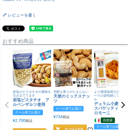
レビューを書く
おすすめ商品
岩塩がピスタチオの風味を
芳醇な香りがたまらない
より環境負荷の少ない紙
引き立ててます
天使のミックスナッ
ースの袋包材にリニュー
岩塩ピスタチオ ア
ル
ツ
デュラム小麦 有
ルペンザルツ使用
スパゲッティ／ジ
クール便でお届け
クール便でお届け
ロモーニ
¥
734
税込
¥
2,700
自然派
税込
クール便でお届け