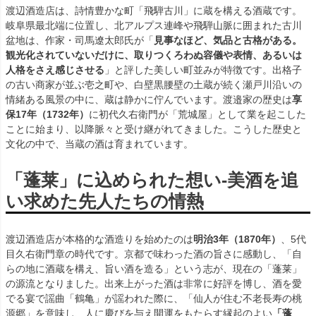
渡辺酒造店は、詩情豊かな町「飛騨古川」に蔵を構える酒蔵です。
岐阜県最北端に位置し、北アルプス連峰や飛騨山脈に囲まれた古川
盆地は、作家・司馬遼太郎氏が「
見事なほど、気品と古格がある。
観光化されていないだけに、取りつくろわぬ容儀や表情、あるいは
人格をさえ感じさせる
」と評した美しい町並みが特徴です。出格子
の古い商家が並ぶ壱之町や、白壁黒腰壁の土蔵が続く瀬戸川沿いの
情緒ある風景の中に、蔵は静かに佇んでいます。渡邉家の歴史は
享
保17年（1732年）
に初代久右衛門が「荒城屋」として業を起こした
ことに始まり、以降脈々と受け継がれてきました。こうした歴史と
文化の中で、当蔵の酒は育まれています。
「蓬莱」に込められた想い-美酒を追
い求めた先人たちの情熱
渡辺酒造店が本格的な酒造りを始めたのは
明治3年（1870年）
、5代
目久右衛門章の時代です。京都で味わった酒の旨さに感動し、「自
らの地に酒蔵を構え、旨い酒を造る」という志が、現在の「蓬莱」
の源流となりました。出来上がった酒は非常に好評を博し、酒を愛
でる宴で謡曲「鶴亀」が謡われた際に、「仙人が住む不老長寿の桃
源郷」を意味し、人に慶びを与え開運をもたらす縁起のよい
「蓬