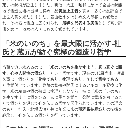
莱」
の銘柄が誕生しました。明治・大正・昭和にかけて全国の銘醸
地で酒造技術の習得に努め、
品質至上主義
を貫き、多くの品評会で
上位入賞を果たしました。若山牧水をはじめ文人墨客にも愛飲さ
れ、その名は酒通に広く知られ、
飛騨を代表する美酒
として高い評
価を受け、地元の人々にも長く愛されています。
「米のいのち」を最大限に活かす-杜
氏と蔵元が紡ぐ究極の酒造り哲学
当蔵が追い求めるのは、「
米のいのちを生かすよう、真っ直ぐに醸
す、心や人間性の酒造り
」という哲学です。現在の9代目当主・渡邉
久憲は、酒造りを「
化学であり、物理であり、そして哲学である
」
と位置付けています。麹菌の繁殖や酵母によるアルコール変換は化
学、米の精白や酒の熟成は物理としながら、特に「米の『いのち』
を生かすように酒を造る」点に重きを置き、発酵に意識を向けるこ
とで酒造りを通じて心を伝える哲学が形作られています。この理念
のもと、杜氏・北場広治と共に創業以来の
飛騨厳冬寒造り
の技術を
継承し、心を伝える酒造りを行っています。