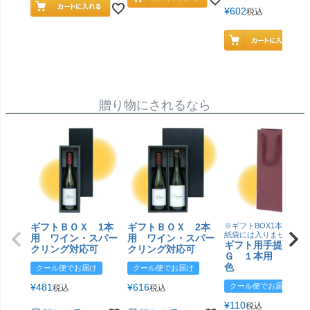
¥
602
税込
贈り物にされるなら
ギフトＢＯＸ 1本
ギフトＢＯＸ 2本
※ギフトBOX1本用はこ
紙袋には入りません
用 ワイン・スパー
用 ワイン・スパー
ギフト用手提げＢ
クリング対応可
クリング対応可
Ｇ １本用 エン
色
クール便でお届け
クール便でお届け
¥
481
¥
616
クール便でお届け
税込
税込
¥
110
税込