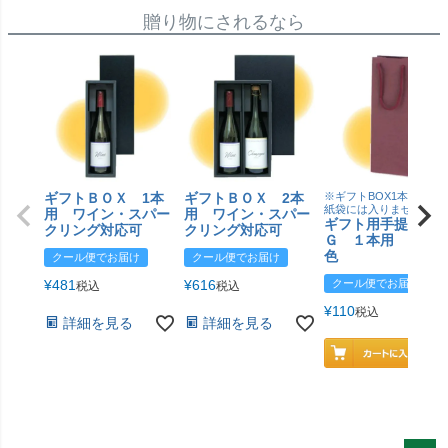
贈り物にされるなら
ギフトＢＯＸ 1本
ギフトＢＯＸ 2本
※ギフトBOX1本用はこ
紙袋には入りません
用 ワイン・スパー
用 ワイン・スパー
ギフト用手提げＢ
クリング対応可
クリング対応可
Ｇ １本用 エン
色
クール便でお届け
クール便でお届け
¥
481
¥
616
クール便でお届け
税込
税込
¥
110
税込
詳細を見る
詳細を見る