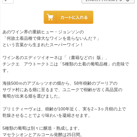
あのワイン界の重鎮ヒュー・ジョンソンの
「何故土着品種で偉大なワインを造らないんだ？」
という言葉から生まれたスーパーワイン！
ワイン名のエディツイオーネは「（書籍などの）版」、
チンクエ アウトークトニは「5種類の土着の葡萄品種」の意味で
す。
海抜500ｍのアブルッツオの畑から、58年樹齢のプーリアの
サヴァ村にある畑に至るまで、ユニークで樹齢が古く高品質の
葡萄が出来る畑を選びました。
プリミティーヴォは、樹齢が100年近く、実を2～3ヶ月樹の上で
乾燥させることでより味わいを凝縮させます。
5種類の葡萄は別々に醸造・熟成します。
マセラシオンとアルコール発酵は25日間。