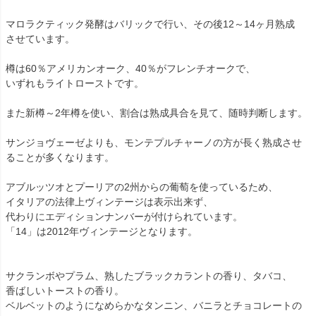
マロラクティック発酵はバリックで行い、その後12～14ヶ月熟成
させています。
樽は60％アメリカンオーク、40％がフレンチオークで、
いずれもライトローストです。
また新樽～2年樽を使い、割合は熟成具合を見て、随時判断します。
サンジョヴェーゼよりも、モンテプルチャーノの方が長く熟成させ
ることが多くなります。
アブルッツオとプーリアの2州からの葡萄を使っているため、
イタリアの法律上ヴィンテージは表示出来ず、
代わりにエディションナンバーが付けられています。
「14」は2012年ヴィンテージとなります。
サクランボやプラム、熟したブラックカラントの香り、タバコ、
香ばしいトーストの香り。
ベルベットのようになめらかなタンニン、バニラとチョコレートの