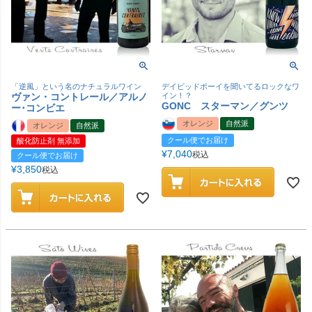
「逆風」という名のナチュラルワイン
デイビッドボーイを聞いてるロックなワ
ヴァン・コントレール／アルノ
イン！？
GONC スターマン／グンツ
ー･コンビエ
オレンジ
自然派
オレンジ
自然派
クール便でお届け
酸化防止剤 無添加
¥
7,040
税込
クール便でお届け
¥
3,850
税込