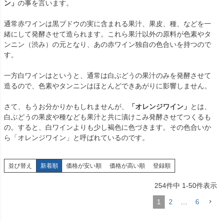
ン」
の事を言います。
通常赤ワインは黒ブドウの実に含まれる果汁、果皮、種、などを一
緒にして発酵させて造られます。これら果汁以外の原料が色素やタ
ンニン（渋み）の元となり、あの赤ワイン独自の色合いを持つので
す。
一方白ワインはというと、通常は白ぶどうの果汁のみを発酵させて
造るので、色素やタンニンはほとんどできあがりに影響しません。
さて、もうお分かりかもしれませんが、
「オレンジワイン」
とは、
白ぶどうの果皮や種なども果汁と共に漬けこみ発酵させてつくるも
の。すると、白ワインよりも少し褐色に色づきます。その色合いか
ら「オレンジワイン」と呼ばれているのです。
並び替え
新着順
価格が安い順
価格が高い順
登録順
254
件中
1
-
50
件表示
1
2
…
6