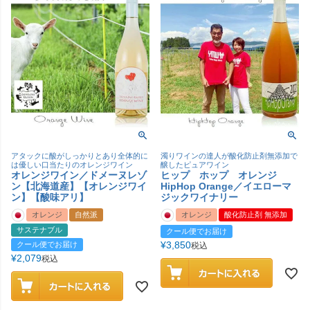
アタックに酸がしっかりとあり全体的に
濁りワインの達人が酸化防止剤無添加で
は優しい口当たりのオレンジワイン
醸したピュアワイン
オレンジワイン／ドメーヌレゾ
ヒップ ホップ オレンジ
ン【北海道産】【オレンジワイ
HipHop Orange／イエローマ
ン】【酸味アリ】
ジックワイナリー
オレンジ
自然派
オレンジ
酸化防止剤 無添加
サステナブル
クール便でお届け
¥
3,850
クール便でお届け
税込
¥
2,079
税込