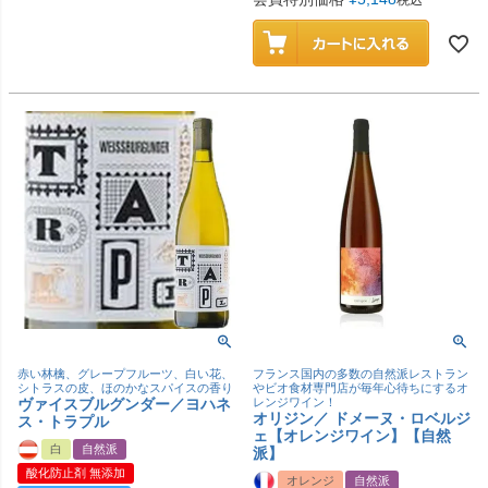
税込
赤い林檎、グレープフルーツ、白い花、
フランス国内の多数の自然派レストラン
シトラスの皮、ほのかなスパイスの香り
やビオ食材専門店が毎年心待ちにするオ
ヴァイスブルグンダー／ヨハネ
レンジワイン！
オリジン／ ドメーヌ・ロベルジ
ス・トラプル
ェ【オレンジワイン】【自然
白
自然派
派】
酸化防止剤 無添加
オレンジ
自然派