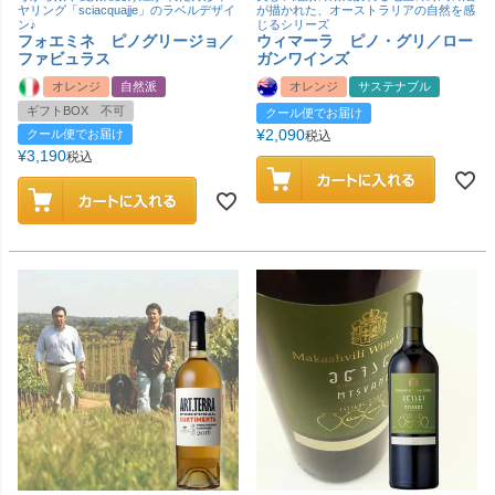
ヤリング「sciacquajje」のラベルデザイ
が描かれた、オーストラリアの自然を感
ン♪
じるシリーズ
フォエミネ ピノグリージョ／
ウィマーラ ピノ・グリ／ロー
ファビュラス
ガンワインズ
オレンジ
自然派
オレンジ
サステナブル
ギフトBOX 不可
クール便でお届け
¥
2,090
クール便でお届け
税込
¥
3,190
税込