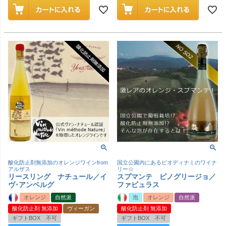
酸化防止剤無添加のオレンジワインfrom
国立公園内にあるビオディナミのワイナ
アルザス
リー☆
リースリング ナチュール／イ
スプマンテ ピノグリージョ／
ヴ･アンベルグ
ファビュラス
オレンジ
自然派
泡
オレンジ
自然派
酸化防止剤 無添加
ヴィーガン
酸化防止剤 無添加
ギフトBOX 不可
ギフトBOX 不可