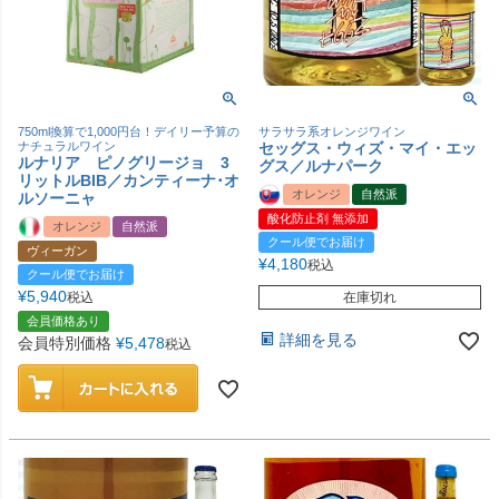
750ml換算で1,000円台！デイリー予算の
サラサラ系オレンジワイン
ナチュラルワイン
セッグス・ウィズ・マイ・エッ
ルナリア ピノグリージョ 3
グス／ルナパーク
リットルBIB／カンティーナ･オ
オレンジ
自然派
ルソーニャ
酸化防止剤 無添加
オレンジ
自然派
クール便でお届け
ヴィーガン
¥
4,180
税込
クール便でお届け
¥
5,940
税込
在庫切れ
会員価格あり
詳細を見る
会員特別価格
¥
5,478
税込