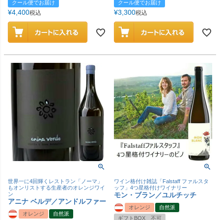
クール便でお届け
クール便でお届け
¥
4,400
¥
3,300
税込
税込
世界一に4回輝くレストラン「ノーマ」
ワイン格付け雑誌「Falstaff ファルスタ
もオンリストする生産者のオレンジワイ
ッフ」4つ星格付けワイナリー
ン
モン・ブラン／ユルチッチ
アニナ ベルデ／アンドルファー
オレンジ
自然派
オレンジ
自然派
ギフトBOX 不可