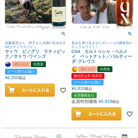
佐藤嘉晃さん、恭子さん夫婦の生み出す
旨みを溶け込ませたオレンジの微発泡ナ
NZナチュラルワイン
チュラルワイン！
サトウ ピノグリ ラティピッ
CXA カルトゥシャ・ベルメ
ク／サトウ･ワインズ
イ ペットナット／パルティー
ダ･クレウス
オレンジ
自然派
オレンジ
自然派
クール便でお届け
酸化防止剤 無添加
¥
6,050
税込
クール便でお届け
¥
6,820
税込
会員価格あり
会員特別価格
¥
5,918
税込