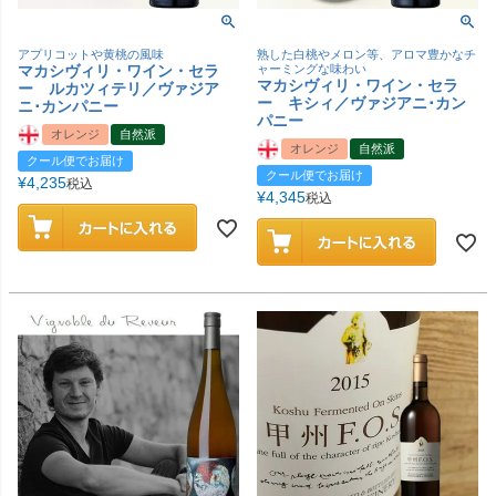
アプリコットや黄桃の風味
熟した白桃やメロン等、アロマ豊かなチ
マカシヴィリ・ワイン・セラ
ャーミングな味わい
マカシヴィリ・ワイン・セラ
ー ルカツィテリ／ヴァジア
ー キシィ／ヴァジアニ･カン
ニ･カンパニー
パニー
オレンジ
自然派
オレンジ
自然派
クール便でお届け
クール便でお届け
¥
4,235
税込
¥
4,345
税込