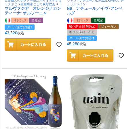
世界最大のデメター認定バイオダイナミ
ヴァン・ナチュール公式認証取得のナチ
ックぶどう生産農家として表彰歴あり！
ュラルワイン
マルヴァジア オレンジ／カン
N6 ナチュール／イヴ･アンベ
ティーナ･オルソーニャ
ルグ
オレンジ
自然派
オレンジ
自然派
酸化防止剤 無添加
ヴィーガン
クール便でお届け
ギフトBOX 不可
¥
3,520
税込
クール便でお届け
¥
5,280
税込