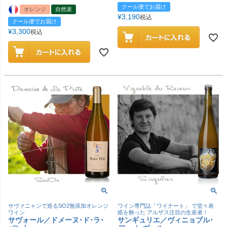
クール便でお届け
オレンジ
自然派
¥
3,190
税込
クール便でお届け
¥
3,300
税込
サヴァニャンで造るSO2無添加オレンジ
ワイン専門誌「ワイナート」 で堂々表
ワイン
紙を飾った アルザス注目の生産者！
サヴォール／ドメーヌ･ド･ラ･
サンギュリエ／ヴィニョブル･