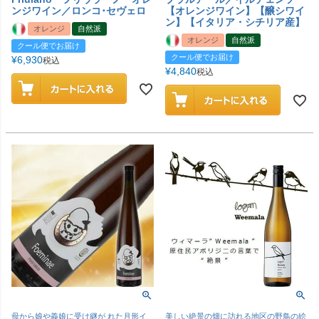
ンジワイン／ロンコ･セヴェロ
【オレンジワイン】【醸シワイ
ン】【イタリア・シチリア産】
オレンジ
自然派
オレンジ
自然派
クール便でお届け
クール便でお届け
¥
6,930
税込
¥
4,840
税込
母から娘や義娘に受け継が れた月形イ
美しい絶景の畑に訪れる地区の野鳥の絵