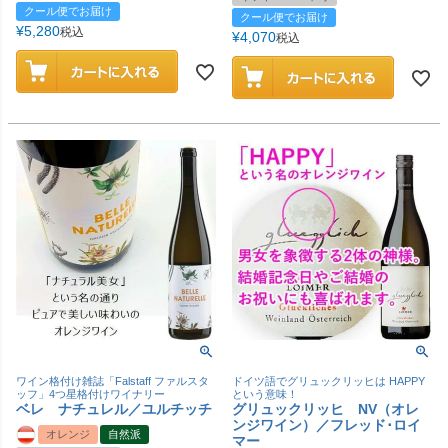
クール便でお届け
クール便でお届け
¥
5,280
税込
¥
4,070
税込
ワイン格付け雑誌「Falstaff ファルスタ
ドイツ語でグリュックリッヒは HAPPY
ッフ」4つ星格付けワイナリー
という意味！
ベレ ナチュレル／ユルチッチ
グリュックリッヒ NV（オレ
ンジワイン）／フレッド･ロイ
オレンジ
自然派
マー