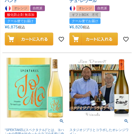
パント
デュ･レヴール
オレンジ
自然派
オレンジ
自然派
酸化防止剤 無添加
ギフトBOX 不可
クール便でお届け
クール便でお届け
¥
6,875
¥
6,820
税込
税込
“SPEKTAKEL(スペクタクル)”とは、ヨハ
スタジオジブリとコラボしたオレンジワ
ンナの両親が出会ったクラブの名前に由
イン