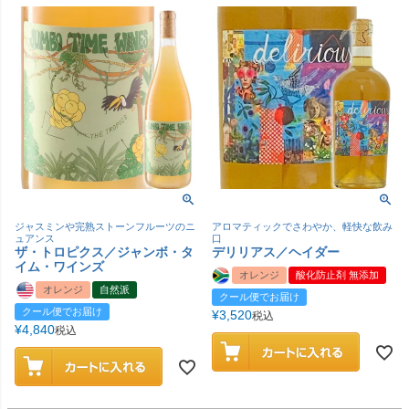
ジャスミンや完熟ストーンフルーツのニ
アロマティックでさわやか、軽快な飲み
ュアンス
口
ザ・トロピクス／ジャンボ・タ
デリリアス／ヘイダー
イム・ワインズ
オレンジ
酸化防止剤 無添加
オレンジ
自然派
クール便でお届け
クール便でお届け
¥
3,520
税込
¥
4,840
税込