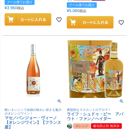
クール便でお届け
クール便でお届け
¥
3,960
税込
¥
5,060
税込
軽いタンニンで余韻の味わい深さも魅力
典型的なマスカットのアロマ！
のオレンジワイン！
ライフ・シュドゥ・ビー アバ
マセ／バンジョー・ヴィーノ
ウト・ファン／ヘイダー
【オレンジワイン】【フランス
オレンジ
酸化防止剤 無添加
産】