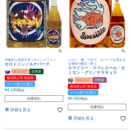
印象的な余韻を持つオレンジワイン
メロン、梅、ゴボウ、ルバーブを思わせ
セロトニン／ルナパーク
る個性の際立つ香り
スマイリー・スペシエール・セ
オレンジ
自然派
ミヨン・グリ／テラキュラ
酸化防止剤 無添加
オレンジ
自然派
クール便でお届け
酸化防止剤 無添加
¥
4,180
税込
クール便でお届け
¥
6,050
在庫切れ
税込
在庫切れ
詳細を見る
詳細を見る