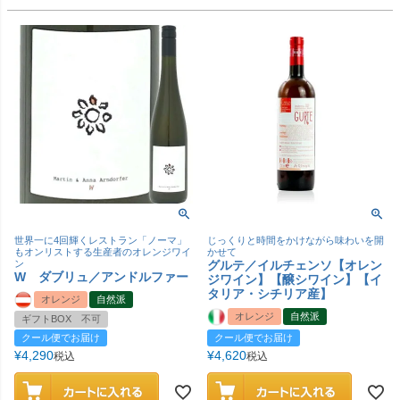
世界一に4回輝くレストラン「ノーマ」
じっくりと時間をかけながら味わいを開
もオンリストする生産者のオレンジワイ
かせて
ン
グルテ／イルチェンソ【オレン
W ダブリュ／アンドルファー
ジワイン】【醸シワイン】【イ
タリア・シチリア産】
オレンジ
自然派
オレンジ
自然派
ギフトBOX 不可
クール便でお届け
クール便でお届け
¥
4,290
¥
4,620
税込
税込