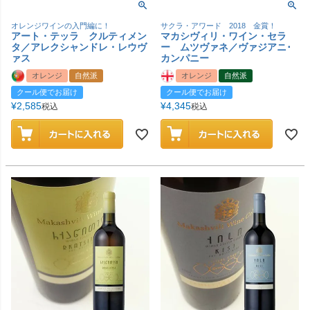
オレンジワインの入門編に！
サクラ・アワード 2018 金賞！
アート・テッラ クルティメン
マカシヴィリ・ワイン・セラ
タ／アレクシャンドレ・レウヴ
ー ムツヴァネ／ヴァジアニ･
ァス
カンパニー
オレンジ
自然派
オレンジ
自然派
クール便でお届け
クール便でお届け
¥
2,585
¥
4,345
税込
税込