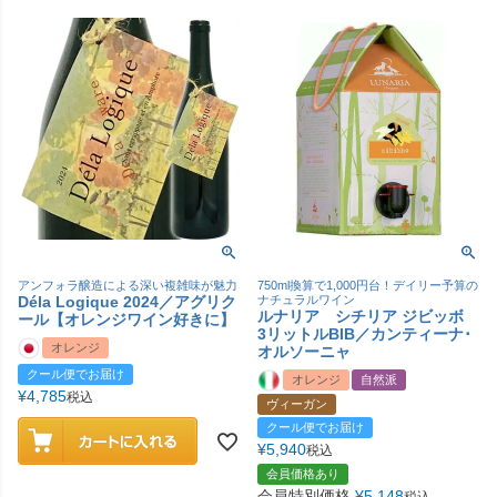
アンフォラ醸造による深い複雑味が魅力
750ml換算で1,000円台！デイリー予算の
Déla Logique 2024／アグリク
ナチュラルワイン
ルナリア シチリア ジビッボ
ール【オレンジワイン好きに】
3リットルBIB／カンティーナ･
オレンジ
オルソーニャ
クール便でお届け
オレンジ
自然派
¥
4,785
税込
ヴィーガン
クール便でお届け
¥
5,940
税込
会員価格あり
会員特別価格
¥
5,148