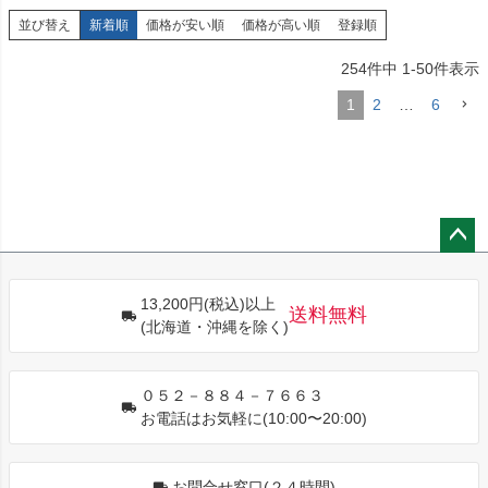
並び替え
新着順
価格が安い順
価格が高い順
登録順
254
件中
1
-
50
件表示
1
2
…
6
ペー
ジト
13,200円(税込)以上
ップ
送料無料
(北海道・沖縄を除く)
へ
０５２－８８４－７６６３
お電話はお気軽に(10:00〜20:00)
お問合せ窓口(２４時間)