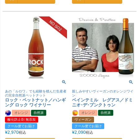
あの「ルロワ」でも経験を積んだ生産者
親しみやすいヴィーガンのオレンジワイ
の完全自然派ペットナット
ン
ロック・ペットナット／ハンギ
ベインテミル レグアス／ドミ
ング ロック ワイナリー
ニオ･デ･プンクトゥン
オレンジ
自然派
オレンジ
自然派
酸化防止剤 無添加
ヴィーガン
クール便でお届け
クール便でお届け
¥
2,970
¥
2,090
税込
税込