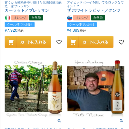
古くから戦禍を潜り抜けた伝統的栽培醸
デイビッドボーイを聞いてるロックなワ
造一家ブレッサン
イン！？
カーラット／ブレッサン
ザ ホワイトラビット／グンツ
オレンジ
自然派
オレンジ
自然派
クール便でお届け
クール便でお届け
¥
7,920
¥
4,389
税込
税込