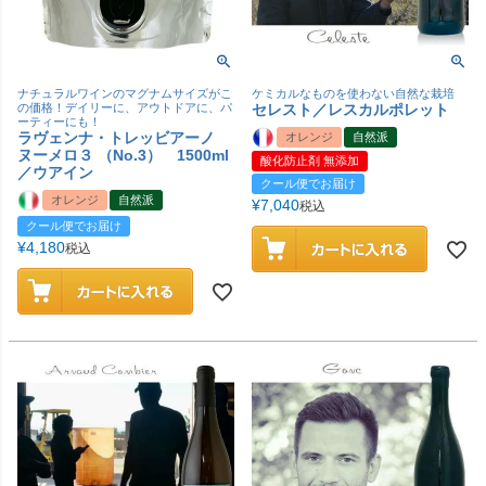
ナチュラルワインのマグナムサイズがこ
ケミカルなものを使わない自然な栽培
の価格！デイリーに、アウトドアに、パ
セレスト／レスカルポレット
ーティーにも！
ラヴェンナ・トレッビアーノ
オレンジ
自然派
ヌーメロ３ （No.3） 1500ml
酸化防止剤 無添加
／ウアイン
クール便でお届け
オレンジ
自然派
¥
7,040
税込
クール便でお届け
¥
4,180
税込