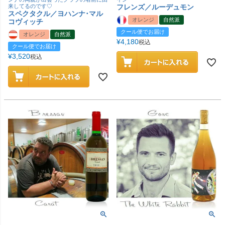
来してるのです♡
フレンズ／ルーデュモン
スペクタクル／ヨハンナ･マル
オレンジ
自然派
コヴィッチ
クール便でお届け
オレンジ
自然派
¥
4,180
税込
クール便でお届け
¥
3,520
税込