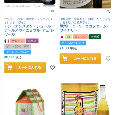
アンフォラで6ヶ月間マセラシオンした
50数年間、除草剤を一切撒いたことがな
オレンジ・ワイン！
い栃木県の自然派ワイン！
アン・ナンスタン・シュール・
甲州F・O・S／ココファーム･
テール／ヴィニョブル･デュ･レ
ワイナリー
ヴール
白
オレンジ
自然派
オレンジ
自然派
クール便でお届け
ギフトBOX 不可
¥
4,389
税込
クール便でお届け
¥
8,580
税込