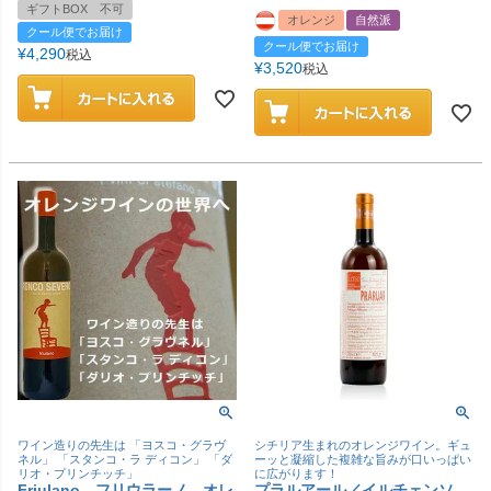
ギフトBOX 不可
オレンジ
自然派
クール便でお届け
クール便でお届け
¥
4,290
税込
¥
3,520
税込
ワイン造りの先生は 「ヨスコ・グラヴ
シチリア生まれのオレンジワイン。ギュ
ネル」 「スタンコ・ラ ディコン」 「ダ
ーッと凝縮した複雑な旨みが口いっぱい
リオ・プリンチッチ」
に広がります！
Friulano フリウラーノ オレ
プラルアール／イルチェンソ