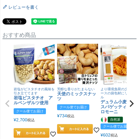
レビューを書く
おすすめ商品
岩塩がピスタチオの風味を
芳醇な香りがたまらない
より環境負荷の少ない紙
引き立ててます
天使のミックスナッ
ースの袋包材にリニュー
岩塩ピスタチオ ア
ル
ツ
デュラム小麦 有
ルペンザルツ使用
スパゲッティ／ジ
クール便でお届け
クール便でお届け
ロモーニ
¥
734
税込
¥
2,700
自然派
税込
クール便でお届け
¥
602
税込