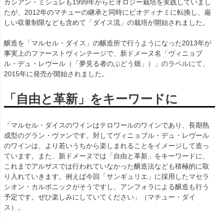
カシアン・ミシュレも1999年からビオロジー栽培を実践していまし
たが、2012年のマチューの継承と同時にビオディナミに転換し、厳
しい収量制限なども含めて「ダイス流」の栽培が開始されました。
醸造を「マルセル・ダイス」の醸造所で行うようになった2013年が
事実上のファーストヴィンテージで、新ドメーヌ名「ヴィニョブ
ル・デュ・レヴール（「夢見る者のぶどう畑」）」のラベルにて、
2015年に発売が開始されました。
「自由と革新」をキーワードに
「マルセル・ダイスのワインはテロワールのワインであり、長期熟
成型のグラン・ヴァンです。対してヴィニョブル・デュ・レヴール
のワインは、より若いうちから楽しまれることをイメージして造っ
ています。また、新ドメーヌでは「自由と革新」をキーワードに、
これまでアルザスでは行われていなかった醸造法なども積極的に取
り入れていきます。例えば今回「サンギュリエ」に採用したマセラ
シオン・カルボニックがそうですし、アンフォラによる醸造も行う
予定です。ぜひ楽しみにしていてください」（マチュー・ダイ
ス）。