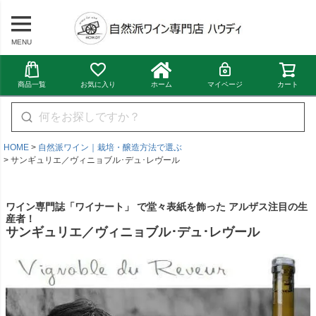
MENU
商品一覧
お気に入り
ホーム
マイページ
カート
HOME
自然派ワイン｜栽培・醸造方法で選ぶ
サンギュリエ／ヴィニョブル･デュ･レヴール
ワイン専門誌「ワイナート」 で堂々表紙を飾った アルザス注目の生
産者！
サンギュリエ／ヴィニョブル･デュ･レヴール