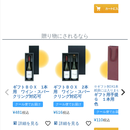
贈り物にされるなら
ギフトＢＯＸ 1本
ギフトＢＯＸ 2本
※ギフトBOX1本用はこ
紙袋には入りません
用 ワイン・スパー
用 ワイン・スパー
ギフト用手提げＢ
クリング対応可
クリング対応可
Ｇ １本用 エン
色
クール便でお届け
クール便でお届け
¥
481
¥
616
クール便でお届け
税込
税込
¥
110
税込
詳細を見る
詳細を見る