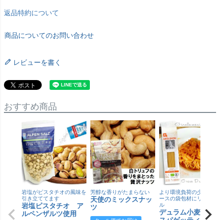
返品特約について
商品についてのお問い合わせ
レビューを書く
おすすめ商品
岩塩がピスタチオの風味を
芳醇な香りがたまらない
より環境負荷の少ない紙
引き立ててます
天使のミックスナッ
ースの袋包材にリニュー
岩塩ピスタチオ ア
ル
ツ
デュラム小麦 有
ルペンザルツ使用