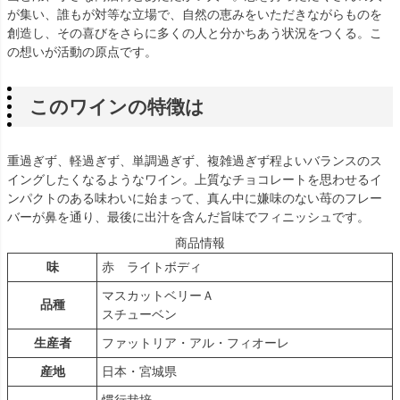
が集い、誰もが対等な立場で、自然の恵みをいただきながらものを
創造し、その喜びをさらに多くの人と分かちあう状況をつくる。こ
の想いが活動の原点です。
このワインの特徴は
重過ぎず、軽過ぎず、単調過ぎず、複雑過ぎず程よいバランスのス
イングしたくなるようなワイン。上質なチョコレートを思わせるイ
ンパクトのある味わいに始まって、真ん中に嫌味のない苺のフレー
バーが鼻を通り、最後に出汁を含んだ旨味でフィニッシュです。
商品情報
味
赤 ライトボディ
マスカットベリーＡ
品種
スチューベン
生産者
ファットリア・アル・フィオーレ
産地
日本・宮城県