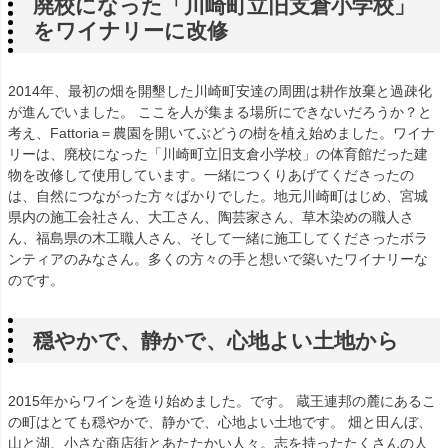
廃校になった「川崎町立旧支倉小学校」
をワイナリーに改修
2014年、最初の畑を開墾した川崎町安達の周囲は耕作放棄と過疎化
が進んでいました。 ここを人が集まる場所にできないだろうか？と
考え、Fattoria＝農園を開いてぶどうの樹を植え始めました。ワイナ
リーは、廃校になった「川崎町立旧支倉小学校」の体育館だった建
物を改修して使用しています。一緒につくりあげてくださったの
は、自然につながった方々ばかりでした。地元川崎町はじめ、宮城
県内の施工会社さん、大工さん、陶芸家さん、草木染めの職人さ
ん、福島県の木工職人さん、そして一緒に施工してくださったボラ
ンティアのみなさん。多くの方々の手と想いで築いたワイナリーな
のです。
穏やかで、静かで、心地よい土地から
2015年からワインを造り始めました。です。 蔵王連邦の麓にあるこ
の町はとても穏やかで、静かで、心地よい土地です。 畑と田んぼ、
山と湖、小さな商店街とあたたかい人々。志を持ったたくさんの人