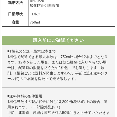
慣行栽培
栽培方法
酸化防止剤無添加
口部形状
コルク
容量
750ml
購入前にご確認ください
■1梱包の配送＝最大12本まで
1梱包で配送できる最大本数は、750mlの場合12本までとなり
ます。12本を超えた場合、または該当梱包に入りきらない場
合は、配送時の損傷を防ぐため2梱包～でお送りします。原
則、1梱包ごとに送料が発生しますので、事前に追加送料(+ク
ール代)のご承認を得た上で発送致します。
■送料無料の条件適用
1梱包当たりの製品代金に対し13,200円(税込)以上の場合、適
用されます。（一部除外品あり）
※尚、北海道、沖縄は通常送料の50%引きとさせていただきま