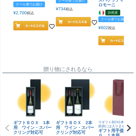
スパゲッティ／ジ
クール便でお届け
クール便でお届け
ロモーニ
¥
734
税込
¥
2,700
自然派
税込
クール便でお届け
¥
602
税込
贈り物にされるなら
ギフトＢＯＸ 1本
ギフトＢＯＸ 2本
※ギフトBOX1本用はこ
紙袋には入りません
用 ワイン・スパー
用 ワイン・スパー
ギフト用手提げＢ
クリング対応可
クリング対応可
Ｇ １本用 エン