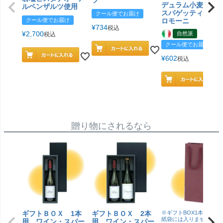
デュラム小麦 有
ルペンザルツ使用
スパゲッティ／ジ
クール便でお届け
クール便でお届け
ロモーニ
¥
734
税込
¥
2,700
自然派
税込
クール便でお届け
¥
602
税込
贈り物にされるなら
ギフトＢＯＸ 1本
ギフトＢＯＸ 2本
※ギフトBOX1本用はこ
紙袋には入りません
用 ワイン・スパー
用 ワイン・スパー