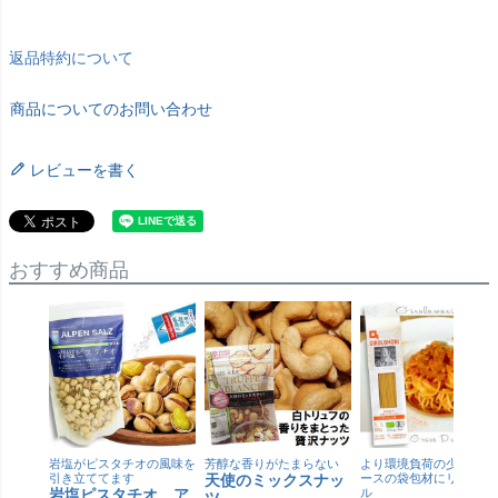
返品特約について
商品についてのお問い合わせ
レビューを書く
おすすめ商品
岩塩がピスタチオの風味を
芳醇な香りがたまらない
より環境負荷の少ない紙
引き立ててます
天使のミックスナッ
ースの袋包材にリニュー
岩塩ピスタチオ ア
ル
ツ