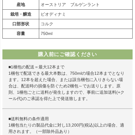
産地
オーストリア ブルゲンラント
栽培・醸造
ビオディナミ
口部形状
コルク
容量
750ml
購入前にご確認ください
■1梱包の配送＝最大12本まで
1梱包で配送できる最大本数は、750mlの場合12本までとなり
ます。12本を超えた場合、または該当梱包に入りきらない場
合は、配送時の損傷を防ぐため2梱包～でお送りします。原
則、1梱包ごとに送料が発生しますので、事前に追加送料(+ク
ール代)のご承認を得た上で発送致します。
■送料無料の条件適用
1梱包当たりの製品代金に対し13,200円(税込)以上の場合、適
用されます。（一部除外品あり）