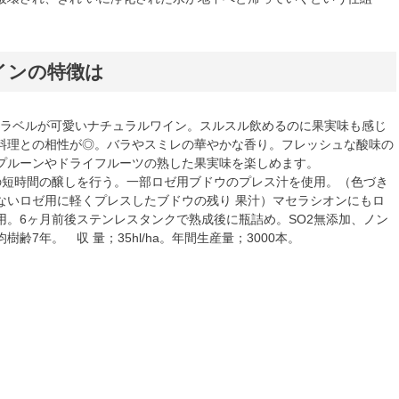
インの特徴は
豚)のラベルが可愛いナチュラルワイン。スルスル飲めるのに果実味も感じ
料理との相性が◎。バラやスミレの華やかな香り。フレッシュな酸味の
プルーンやドライフルーツの熟した果実味を楽しめます。
の短時間の醸しを行う。一部ロゼ用ブドウのプレス汁を使用。（色づき
ないロゼ用に軽くプレスしたブドウの残り 果汁）マセラシオンにもロ
用。6ヶ月前後ステンレスタンクで熟成後に瓶詰め。SO2無添加、ノン
樹齢7年。 収 量；35hl/ha。年間生産量；3000本。