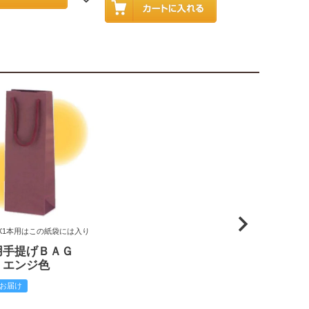
X1本用はこの紙袋には入り
用手提げＢＡＧ
 エンジ色
お届け