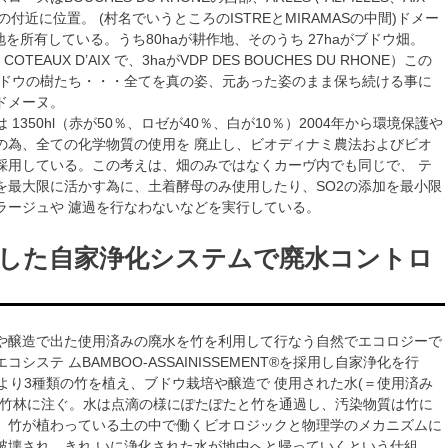
CEの付近に位置。 (村名でいうところのISTREとMIRAMASの中間)ドメー
土地を所有している。うち80haが耕作地、そのうち 27haがブドウ畑。
COTEAUX D’AIX で、3haがVDP DES BOUCHES DU RHONE）この
ブドウの樹たち・・・全てを真の姿、元あった姿のまま保ち続ける事に
ドメーヌ。
 1350hl（赤が50％、ロゼが40％、白が10％）2004年から環境保護や
の為、全ての化学物質の使用を 廃止し、ビオディナミ農法およびビオ
採用している。この考えは、畑のみではなくカーヴ内でも同じで、 テ
を最大限に活かす為に、土着酵母のみ使用したり、SO2の添加を最小限
ラージュや 濾過を行なわないなどを実行している。
した自家浄化システムで廃水コントロ
や醸造で出た使用済みの廃水を竹を利用して行なう自然でエコロジーで
システ ムBAMBOO-ASSAINISSEMENT®を採用し自家浄化を行
3月より3種類の竹を植え、ブドウ栽培や醸造で 使用された水(＝使用済み
の竹林に注ぐ。水は点滴の様にぽたぽたと竹を通過し、汚染物質は竹に
、竹が植わっている土の中で働くビオロジックと物理学のメカニズムに
破壊され、きれ いに浄化された水が地中へと帰っていくという仕組