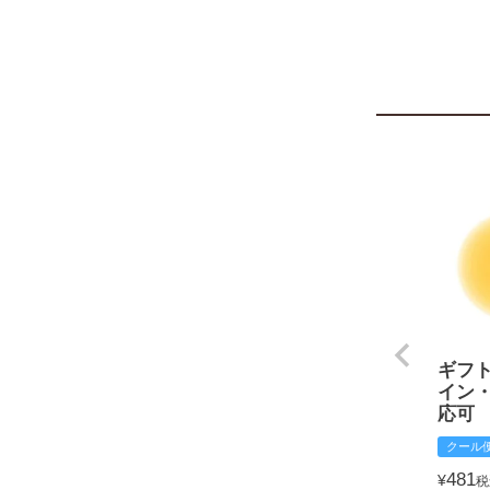
ギフ
イン
応可
クール
481
¥
税