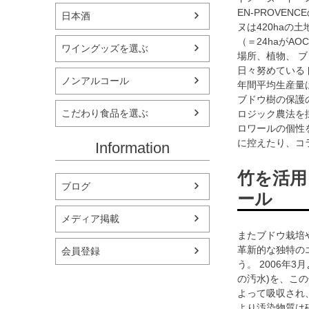
EN-PROVEN
日本酒
ヌは420haの
（＝24haがAOC 
ワイングッズを選ぶ
場所、植物、 
日々努めている
ノンアルコール
年間平均生産量は
ブドウ樹の保護
こだわり食品を選ぶ
ロジック農法を
ロワールの個性
に控えたり、コ
Information
竹を活用
ブログ
ール
メディア掲載
またブドウ栽培
革新的な独特のエコ
会員登録
う。 2006年
の汚水)を、こ
よって吸収され
より汚染物質は