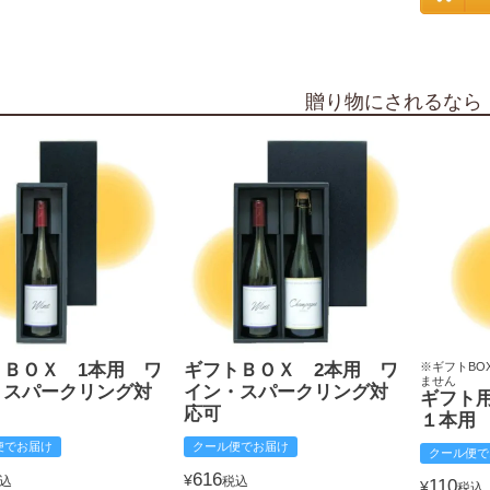
贈り物にされるなら
トＢＯＸ 1本用 ワ
ギフトＢＯＸ 2本用 ワ
※ギフトBO
ません
・スパークリング対
イン・スパークリング対
ギフト
応可
１本用
便でお届け
クール便でお届け
クール便で
616
¥
込
税込
110
¥
税込