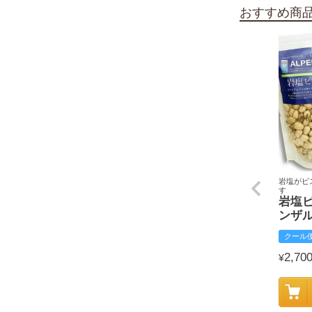
おすすめ商
岩塩がピ
す
岩塩
ンザ
クール
2,70
¥