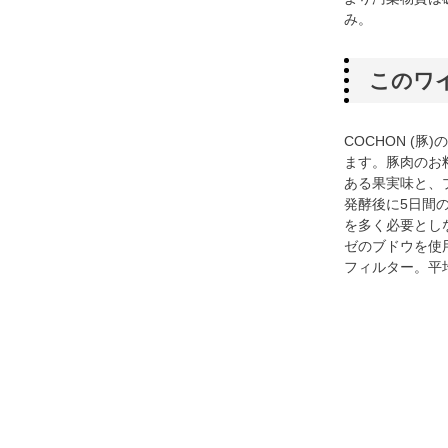
み。
このワ
COCHON (
ます。豚肉のお
ある果実味と、
発酵後に5日間
を多く必要とし
ゼのブドウを使
フィルター。平均