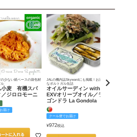
荷の少ない紙ベースの袋包材
JALの機内誌Skywardにも掲載！お洒落
原料米は全て国
アル
なポルトガル缶詰
りん屋
ム小麦 有機スパ
オイルサーディン with
戸田みりん
ィ／ジロロモーニ
EXVオリーブオイル／ラ
富
ゴンドラ La Gondola
お届け
クール便でお
クール便でお届け
2,585
¥
税込
972
¥
税込