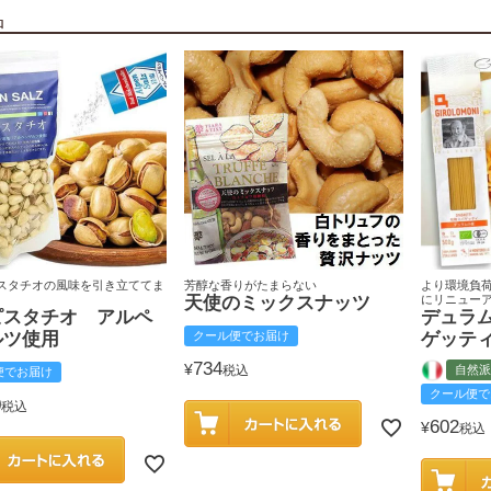
品
スタチオの風味を引き立ててま
芳醇な香りがたまらない
より環境負
天使のミックスナッツ
にリニュー
ピスタチオ アルペ
デュラ
ルツ使用
クール便でお届け
ゲッテ
734
¥
税込
自然派
便でお届け
クール便で
0
税込
602
¥
税込