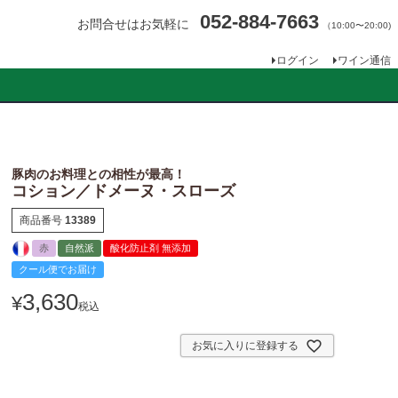
052-884-7663
お問合せはお気軽に
（10:00〜20:00)
ログイン
ワイン通信
豚肉のお料理との相性が最高！
コション／ドメーヌ・スローズ
商品番号
13389
赤
自然派
酸化防止剤 無添加
クール便でお届け
3,630
¥
税込
お気に入りに登録する