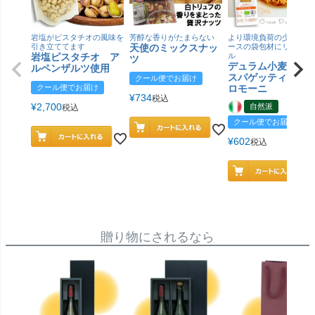
岩塩がピスタチオの風味を
芳醇な香りがたまらない
より環境負荷の少ない紙
引き立ててます
天使のミックスナッ
ースの袋包材にリニュー
岩塩ピスタチオ ア
ル
ツ
デュラム小麦 有
ルペンザルツ使用
スパゲッティ／ジ
クール便でお届け
クール便でお届け
ロモーニ
¥
734
税込
¥
2,700
自然派
税込
クール便でお届け
¥
602
税込
贈り物にされるなら