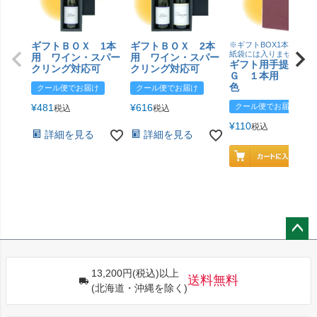
ギフトＢＯＸ 1本
ギフトＢＯＸ 2本
※ギフトBOX1本用はこ
紙袋には入りません
用 ワイン・スパー
用 ワイン・スパー
ギフト用手提げＢ
クリング対応可
クリング対応可
Ｇ １本用 エン
色
クール便でお届け
クール便でお届け
¥
481
¥
616
クール便でお届け
税込
税込
¥
110
税込
詳細を見る
詳細を見る
ペー
ジト
13,200円(税込)以上
ップ
送料無料
(北海道・沖縄を除く)
へ