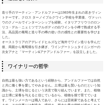
造り手のマーティン・アンドルファーは1983年生まれの若きヴィン
トナーです。クロス ターノイブルクワイン学校を卒業後、ヴァッハ
ウのクノールでインターンシップを経験。イタリアフリウリのロン
リコ・デル・ニェミツでフルボディの白ワインを小樽で熟成する手
法、高品質の葡萄と造り手の樽の使い方の感性との重要性を学びま
した。
オーストラリアのアデレイドヒルズなど海外でワイン造りを学んだ
後、両親から葡萄畑を引き継ぎ、ワイングートシュタイニンガーの
次女アナと「マーティン&アナアンドルファー」を設立しました。
ワイナリーの哲学
自然は最も強い力であるという経験から、アンドルファーでは自然
と共に働く事を愛してやみません。土壌は最も賢いものだという知
識から、土壌を信じるという決意で取り組んでいます。また、植物
は土壌に栄養を与えると信じているから、植物を畑で育てていま
す。ワインメーカーは職人であり、さらには芸術家であると考えて
ます。その仕事には創造力、繊細さ、膨大な量の個性が求められま