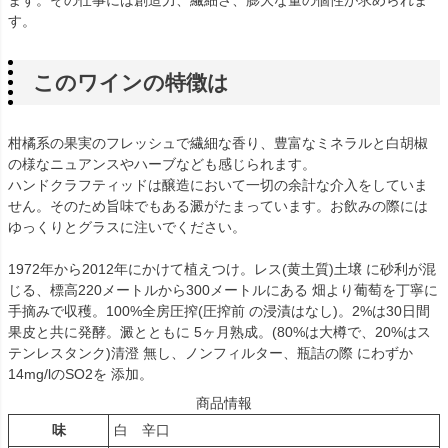
す。
このワインの特徴は
柑橘系の果実のフレッシュで繊細な香り、豊富なミネラルと白胡椒
の様なニュアンスやハーブなども感じられます。
ハンドクラフティッドは醸造において一切の余計な介入をしていま
せん。そのため旨味でもある澱がたまっています。お飲みの際には
ゆっくりとグラスに注いでください。
1972年から2012年にかけて植えつけ。レス(黄土質)土壌 に砂利が混
じる、標高220メートルから300メートルにある 畑より葡萄を丁寧に
手摘みで収穫。100%全房圧搾(圧搾前 の浸漬はなし)。2%は30日間
果皮と共に発酵。澱とともに 5ヶ月熟成。(80%は大樽で、20%はス
テンレスタンク)清澄 無し、ノンフィルター、瓶詰の際 にわずか
14mg/lのSO2を 添加。
商品情報
味
白 辛口