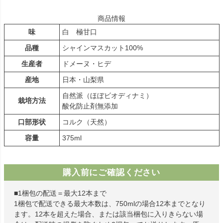
商品情報
味
白 極甘口
品種
シャインマスカット100%
生産者
ドメーヌ・ヒデ
産地
日本・山梨県
自然派（ほぼビオディナミ）
栽培方法
酸化防止剤無添加
口部形状
コルク（天然）
容量
375ml
購入前にご確認ください
■1梱包の配送＝最大12本まで
1梱包で配送できる最大本数は、750mlの場合12本までとなり
ます。12本を超えた場合、または該当梱包に入りきらない場