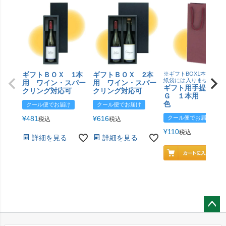
ギフトＢＯＸ 1本
ギフトＢＯＸ 2本
※ギフトBOX1本用はこ
紙袋には入りません
用 ワイン・スパー
用 ワイン・スパー
ギフト用手提げＢ
クリング対応可
クリング対応可
Ｇ １本用 エン
色
クール便でお届け
クール便でお届け
¥
481
¥
616
クール便でお届け
税込
税込
¥
110
税込
詳細を見る
詳細を見る
ペー