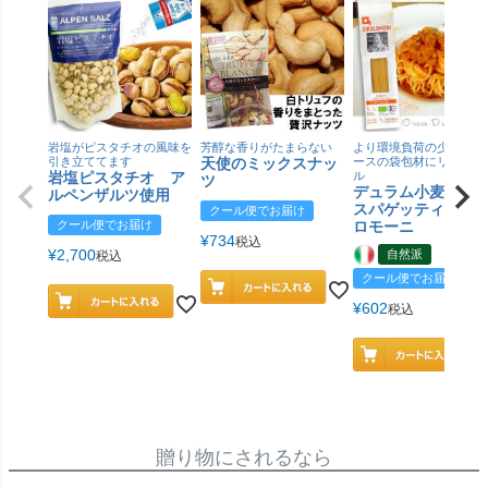
岩塩がピスタチオの風味を
芳醇な香りがたまらない
より環境負荷の少ない紙
引き立ててます
天使のミックスナッ
ースの袋包材にリニュー
岩塩ピスタチオ ア
ル
ツ
デュラム小麦 有
ルペンザルツ使用
スパゲッティ／ジ
クール便でお届け
クール便でお届け
ロモーニ
¥
734
税込
¥
2,700
自然派
税込
クール便でお届け
¥
602
税込
贈り物にされるなら