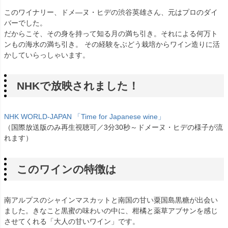
このワイナリー、ドメ―ヌ・ヒデの渋谷英雄さん、元はプロのダイ
バーでした。
だからこそ、その身を持って知る月の満ち引き。それによる何万ト
ンもの海水の満ち引き。 その経験をぶどう栽培からワイン造りに活
かしていらっしゃいます。
NHKで放映されました！
NHK WORLD-JAPAN 「Time for Japanese wine」
（国際放送版のみ再生視聴可／3分30秒～ドメーヌ・ヒデの様子が流
れます）
このワインの特徴は
南アルプスのシャインマスカットと南国の甘い粟国島黒糖が出会い
ました。きなこと黒蜜の味わいの中に、柑橘と薬草アブサンを感じ
させてくれる「大人の甘いワイン」です。