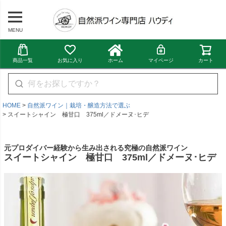
MENU
商品一覧
お気に入り
ホーム
マイページ
カート
HOME
自然派ワイン｜栽培・醸造方法で選ぶ
スイートシャイン 極甘口 375ml／ドメーヌ･ヒデ
元プロダイバー経験から生み出される究極の自然派ワイン
スイートシャイン 極甘口 375ml／ドメーヌ･ヒデ