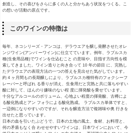
創造し、その喜びをさらに多くの人と分かちあう状況をつくる。こ
の想いが活動の原点です。
このワインの特徴は
毎年、ネコシリーズ・アンコは、デラウエアを醸し発酵させたオレ
ンジワイン(アンバ ーワイン)に仕立てています。例年、ラブルスカ
種(生食用品種)でワインを仕込むこと の意味や、目指す方向性を模
索してきました。ワイン造りと向き合って 10 年の節目 に、完熟し
たデラウエアの表現方法の一つの答えを見出せた気がしています。
約 4 ヶ月間もの長期醸しにより、ラブルスカ種特有のフォクシーフ
レーバーと呼ばれ る香りが消え、生食用だと完熟と共に落ちやすい
酸に対して、ほんのり嫌味のない程 度に揮発酸を乗せています。
十分なアルコールのボリューム、心地よい程度の揮発酸、古樽によ
る酸化熟成とアン フォラによる酸化熟成。 ラブルスカ単体ですと、
一辺倒になりやすいのですが、それを醸造方法で複雑味や奥 行きを
出せたと思っています。
日本の血を引いたぶどうで、日本の土地の風土、食材、お料理と、
何の矛盾もなく合 わせせやすいワインは、日本ワインにおいて、今