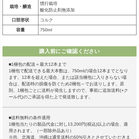
慣行栽培
栽培・醸造
酸化防止剤無添加
口部形状
コルク
容量
750ml
購入前にご確認ください
■1梱包の配送＝最大12本まで
1梱包で配送できる最大本数は、750mlの場合12本までとなり
ます。12本を超えた場合、または該当梱包に入りきらない場
合は、配送時の損傷を防ぐため2梱包～でお送りします。原
則、1梱包ごとに送料が発生しますので、事前に追加送料(+ク
ール代)のご承認を得た上で発送致します。
■送料無料の条件適用
1梱包当たりの製品代金に対し13,200円(税込)以上の場合、適
用されます。（一部除外品あり）
※尚、北海道、沖縄は通常送料の50%引きとさせていただきま