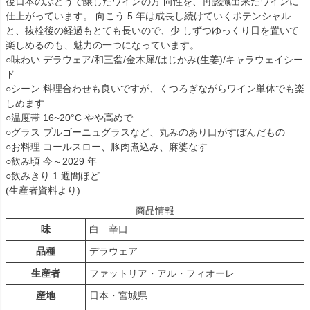
後日本のぶどうで醸したワインの方 向性を、再認識出来たワインに
仕上がっています。 向こう 5 年は成長し続けていくポテンシャル
と、抜栓後の経過もとても長いので、少 しずつゆっくり日を置いて
楽しめるのも、魅力の一つになっています。
○味わい デラウェア/和三盆/金木犀/はじかみ(生姜)/キャラウェイシー
ド
○シーン 料理合わせも良いですが、くつろぎながらワイン単体でも楽
しめます
○温度帯 16~20°C やや高めで
○グラス ブルゴーニュグラスなど、丸みのあり口がすぼんだもの
○お料理 コールスロー、豚肉煮込み、麻婆なす
○飲み頃 今～2029 年
○飲みきり 1 週間ほど
(生産者資料より)
商品情報
味
白 辛口
品種
デラウェア
生産者
ファットリア・アル・フィオーレ
産地
日本・宮城県