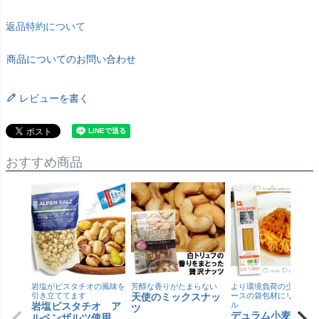
返品特約について
商品についてのお問い合わせ
レビューを書く
おすすめ商品
岩塩がピスタチオの風味を
芳醇な香りがたまらない
より環境負荷の少ない紙
引き立ててます
天使のミックスナッ
ースの袋包材にリニュー
岩塩ピスタチオ ア
ル
ツ
デュラム小麦 有
ルペンザルツ使用