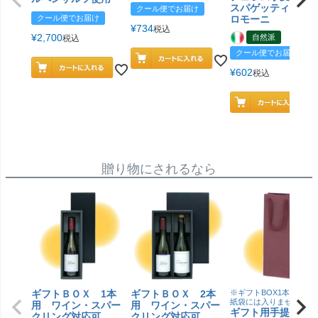
スパゲッティ／ジ
クール便でお届け
クール便でお届け
ロモーニ
¥
734
税込
¥
2,700
自然派
税込
クール便でお届け
¥
602
税込
贈り物にされるなら
ギフトＢＯＸ 1本
ギフトＢＯＸ 2本
※ギフトBOX1本用はこ
紙袋には入りません
用 ワイン・スパー
用 ワイン・スパー
ギフト用手提げＢ
クリング対応可
クリング対応可