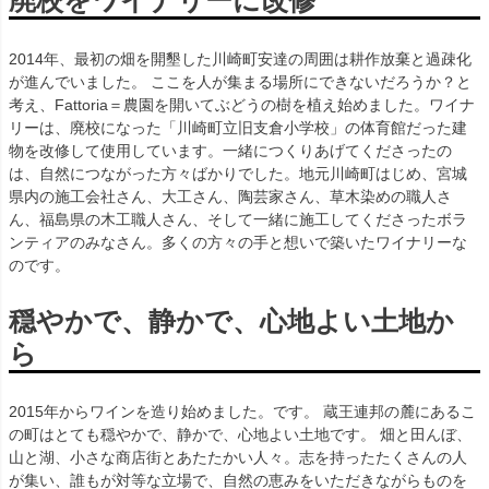
廃校をワイナリーに改修
2014年、最初の畑を開墾した川崎町安達の周囲は耕作放棄と過疎化
が進んでいました。 ここを人が集まる場所にできないだろうか？と
考え、Fattoria＝農園を開いてぶどうの樹を植え始めました。ワイナ
リーは、廃校になった「川崎町立旧支倉小学校」の体育館だった建
物を改修して使用しています。一緒につくりあげてくださったの
は、自然につながった方々ばかりでした。地元川崎町はじめ、宮城
県内の施工会社さん、大工さん、陶芸家さん、草木染めの職人さ
ん、福島県の木工職人さん、そして一緒に施工してくださったボラ
ンティアのみなさん。多くの方々の手と想いで築いたワイナリーな
のです。
穏やかで、静かで、心地よい土地か
ら
2015年からワインを造り始めました。です。 蔵王連邦の麓にあるこ
の町はとても穏やかで、静かで、心地よい土地です。 畑と田んぼ、
山と湖、小さな商店街とあたたかい人々。志を持ったたくさんの人
が集い、誰もが対等な立場で、自然の恵みをいただきながらものを