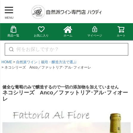
MENU
商品一覧
お気に入り
ホーム
マイページ
カート
HOME
自然派ワイン｜栽培・醸造方法で選ぶ
ネコシリーズ Anco／ファットリア･アル･フィオーレ
健全な葡萄のみで醸造するので一切の添加物を加えていません
ネコシリーズ Anco／ファットリア･アル･フィオー
レ