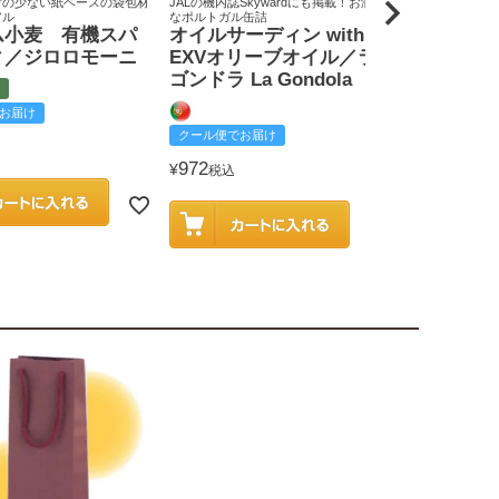
荷の少ない紙ベースの袋包材
JALの機内誌Skywardにも掲載！お洒落
原料米は全て国
アル
なポルトガル缶詰
りん屋
ム小麦 有機スパ
オイルサーディン with
戸田みりん
ィ／ジロロモーニ
EXVオリーブオイル／ラ
富
ゴンドラ La Gondola
お届け
クール便でお
クール便でお届け
2,585
¥
税込
972
¥
税込