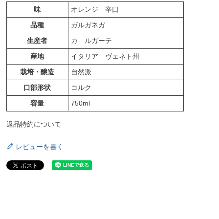
味
オレンジ 辛口
品種
ガルガネガ
生産者
カ ルガーテ
産地
イタリア ヴェネト州
栽培・醸造
自然派
口部形状
コルク
容量
750ml
返品特約について
レビューを書く