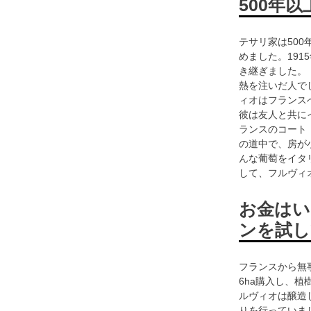
500年
テサリ家は500
めました。191
き継ぎました。
熱を注いだ人で
ィオはフランス
彼は友人と共に
ランスのコート
の道中で、房が
んな葡萄をイタ
して、フルヴィ
お金はい
ンを試し
フランスから無
6ha購入し、
ルヴィオは醸造
りを行っていま