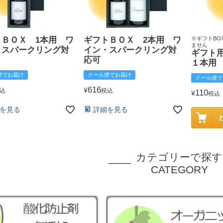
トＢＯＸ 1本用 ワ
ギフトＢＯＸ 2本用 ワ
※ギフトBO
ません
・スパークリング対
イン・スパークリング対
ギフト
応可
１本用
便でお届け
クール便でお届け
クール便で
616
¥
込
税込
110
¥
税込
を見る
詳細を見る
カテゴリーで探す
CATEGORY