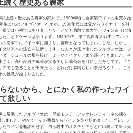
以上続く歴史ある農家
年以上続く歴史ある農家の家系で、1900年頃に自家製ワインの販売を始
5年生まれのフルヴィオ ベオが、1930年代には父からワイナリーを引
「祖父は小柄ではありましたが、とても勇敢で偉大で、ワイン造りに情
した」とミケーレは語ります。1940年代、第二次世界大戦中、フルヴ
への従軍中にドイツ軍に捕まり、捕虜となってしまいました。しかし、
イタリアへの逃亡を決断します。なんとか逃げ出したフルヴィオは、フ
 ダ ジュールの畑を抜け、ようやくイタリアまで帰ってきました。そ
小さく、高い品質の葡萄が実る美しい葡萄畑を目にしたそうです。「こ
リアでも造ることが出来たら、どれだけ素晴らしい事だろう！」。こう
オの挑戦が始まりました。
らないから、とにかく私の作ったワイ
て欲しい
事に帰宅したフルヴィオは、早速モンテ フィオレンティーネの畑を
植樹しました。やがて、その葡萄からワインを造り始めました。当初、フ
したワインを瓶詰めせず、自ら村中のオステリアなどに出向いて量り売
した。「お金はいらないから、とにかく私の作ったワインを試して欲し