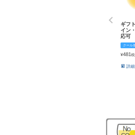
ギフ
イン
応可
クール
481
¥
税
詳細