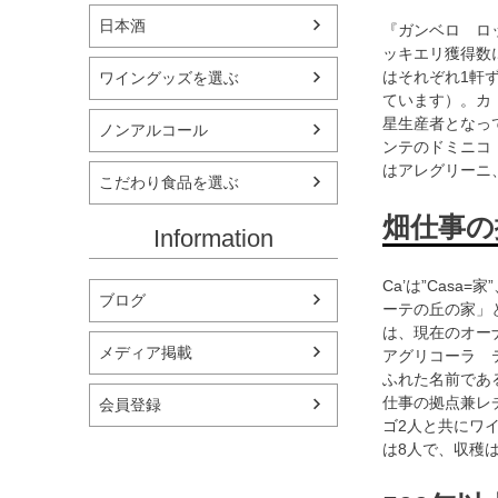
日本酒
『ガンベロ ロッ
ッキエリ獲得数
はそれぞれ1軒
ワイングッズを選ぶ
ています）。カ 
星生産者となっ
ノンアルコール
ンテのドミニコ
はアレグリーニ
こだわり食品を選ぶ
畑仕事の
Information
Ca’は”Casa
ブログ
ーテの丘の家」
は、現在のオー
メディア掲載
アグリコーラ 
ふれた名前であ
仕事の拠点兼レ
会員登録
ゴ2人と共にワ
は8人で、収穫は