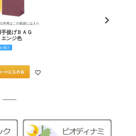
X1本用はこの紙袋には入り
用手提げＢＡＧ
 エンジ色
お届け