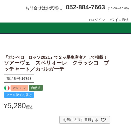
052-884-7663
お問合せはお気軽に
（10:00〜20:00)
ログイン
ワイン通信
『ガンベロ ロッソ2021』で２ッ星生産者として掲載！
ソアーヴェ スペリオーレ クラッシコ ブ
ッチャート／カ･ルガーテ
商品番号
16758
オレンジ
自然派
クール便でお届け
5,280
¥
税込
お気に入りに登録する