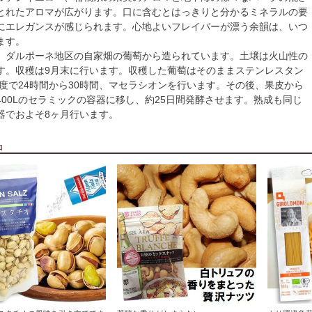
とれたアロマが広がります。口に含むとはっきりと分かるミネラルの要
にエレガンスが感じられます。心地よいフレイバーが漂う余韻は、いつ
ます。
 ダルポーネ地区の自家畑の葡萄から造られています。土壌は火山性の
す。収穫は9月末に行います。収穫した葡萄はそのままステンレスタン
8度で24時間から30時間、マセラシオンを行います。その後、果皮から
400Lのセラミックの容器に移し、約25日間発酵させます。熟成も同じ
器でおよそ8ヶ月行います。
品