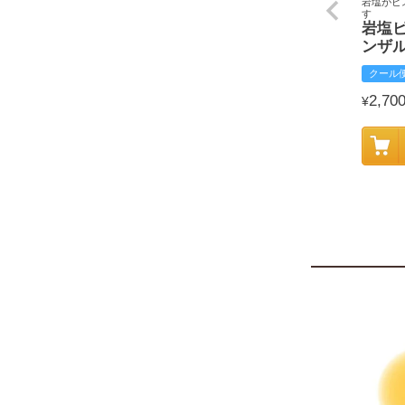
岩塩がピ
す
岩塩
ンザ
クール
2,70
¥