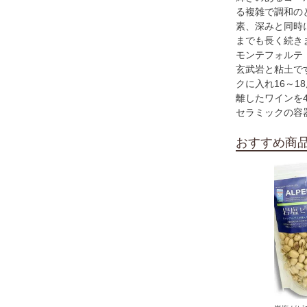
る複雑で調和の
素、深みと同時
までも長く続き
モンテフォルテ
玄武岩と粘土で
クに入れ16～1
離したワインを
セラミックの容
おすすめ商