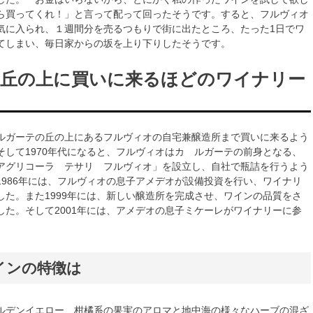
ら買ってくれ！」と言って配って回ったそうです。すると、フルヴィオ
気に入られ、１週間分を売るつもりで街に出たところ、たった1日でワ
てしまい、毎日家からの坂を上り下りしたそうです。
丘の上に買いに来るほどのワイナリー
ルガーテの丘の上にあるフルヴィオの自宅兼醸造所まで買いに来るよう
そして1970年代になると、フルヴィオはカ ルガーテの前身となる、
アグリコーラ テサリ フルヴィオ」を設立し、自社で瓶詰を行うよう
1986年には、フルヴィオの息子アメデオが設備投資を行い、ワイナリ
した。また1999年には、新しい醸造所を完成させ、ワインの品質をさ
した。そして2001年には、アメデオの息子ミケーレがワイナリーに参
インの特徴は
ルデンイエロー、柑橘系の果実のアロマと地中海の様々なハーブの混ざ