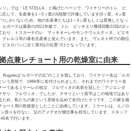
ソ』では「LE STELLA」と掲げたページで、ワイナリーのトレ ビ
に応じて、生産者を1～5ッ星の5段階で評価しています(5ッ星、4ッ星
ずつしかいないため、他の生産者たちは1～3ッ星もしくは星無しとなっ
ルガーテは最新の2021年版で、トレ ビッキエリ獲得回数22回の2ッ
ており、トスカーナのレ マッキオーレやモンテヴェルティネ、ピエモ
 クレルコ等の著名生産者と並んでいます。また、ヴェネト州での順位
、ピエロパンに次ぐ第3位の位置づけとなっています。
拠点兼レチョート用の乾燥室に由来
=家”、Rugateは”ルガーテの丘”のことを指しており、ワイナリー名は「ルガ
という意味で、1986年に名付けられました。それまでのワイナリー名
ナーであるミケーレの祖父、フルヴィオの名前を冠した「アジエンダ
テサリ フルヴィオ」でしたが、テサリという苗字はこの地域ではあり
るため、私たちの家という意味を込めて名付けたそうです。この家を畑
チョート用の乾燥室としたことに由来しています。ミケーレは、エノロ
イン造りを行ない、父のアメデオが畑仕事を担当しています。スタッフ
40名で行います。