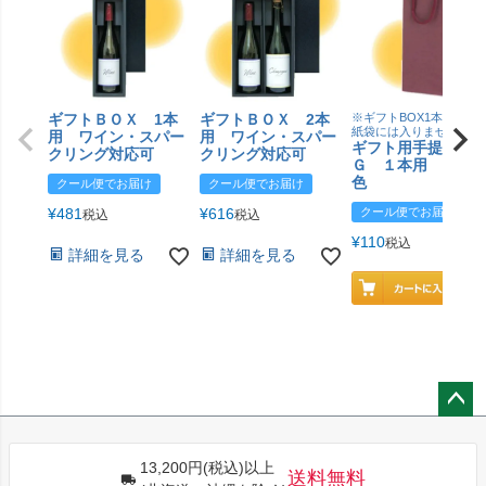
ギフトＢＯＸ 1本
ギフトＢＯＸ 2本
※ギフトBOX1本用はこ
紙袋には入りません
用 ワイン・スパー
用 ワイン・スパー
ギフト用手提げＢ
クリング対応可
クリング対応可
Ｇ １本用 エン
色
クール便でお届け
クール便でお届け
¥
481
¥
616
クール便でお届け
税込
税込
¥
110
税込
詳細を見る
詳細を見る
ペー
ジト
13,200円(税込)以上
ップ
送料無料