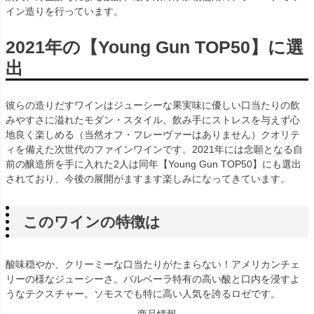
イン造りを行っています。
2021年の【Young Gun TOP50】に選
出
彼らの造りだすワインはジューシーな果実味に優しい口当たりの飲
みやすさに溢れたモダン・スタイル。飲み手にストレスを与えず心
地良く楽しめる（当然オフ・フレーヴァーはありません）クオリテ
ィを備えた次世代のファインワインです。2021年には念願となる自
前の醸造所を手に入れた2人は同年【Young Gun TOP50】にも選出
されており、今後の展開がますます楽しみになってきています。
このワインの特徴は
酸味穏やか、クリーミーな口当たりがたまらない！アメリカンチェ
リーの様なジューシーさ。バルベーラ特有の高い酸と口内を浸すよ
うなテクスチャー。ソモスでも特に高い人気を誇るロゼです。
商品情報