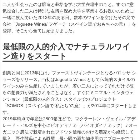
二人が出会ったのは醸造と栽培を学ぶ大学在籍中のこと。すぐに意
気投合した二人は特別な友情を深め大学を卒業するお祝いのために
一緒に飲んでいた2013年のある日、数本のワインを空けたその足で
会社「Juguette Wines/ フゲーテ（スペイン語でおもちゃの意）」を
登録、そこから全ては始まりました。
最低限の人的介入でナチュラルワイ
ン造りをスタート
創業と同じ2013年には、ファーストヴィンテージとなるバロッサ シ
ラーズをリリース。当初はJuguette Wines として伝統的スタイルの
ワインのみを生産していましたが、若い二人にとってそれだけで彼
らの想像力が満たされることはなく、すぐにミニマル・インタヴェ
ンション（最低限の人的介入）スタイルでのプロジェクト
「SOMOS（スペイン語で”私たち”の意）」が2014年にスタートしま
す。
2019年時点で年産は2800箱ほどで、マクラーレン・ヴェイル / アデ
レード・ヒルズを中心にビオディナミ（バイオダイナミック） / オー
ガニック農法で栽培されたブドウを信頼のおける農家から継続して
購入、野生酵母による醗酵、最小限の添加物使用のアプローチでワ