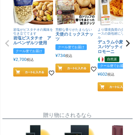
岩塩がピスタチオの風味を
芳醇な香りがたまらない
より環境負荷の少ない紙
引き立ててます
天使のミックスナッ
ースの袋包材にリニュー
岩塩ピスタチオ ア
ル
ツ
デュラム小麦 有
ルペンザルツ使用
スパゲッティ／ジ
クール便でお届け
クール便でお届け
ロモーニ
¥
734
税込
¥
2,700
自然派
税込
クール便でお届け
¥
602
税込
贈り物にされるなら