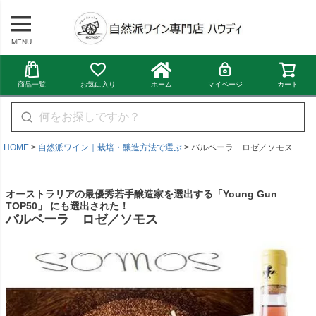
MENU
商品一覧
お気に入り
ホーム
マイページ
カート
HOME
自然派ワイン｜栽培・醸造方法で選ぶ
バルベーラ ロゼ／ソモス
オーストラリアの最優秀若手醸造家を選出する「Young Gun
TOP50」 にも選出された！
バルベーラ ロゼ／ソモス