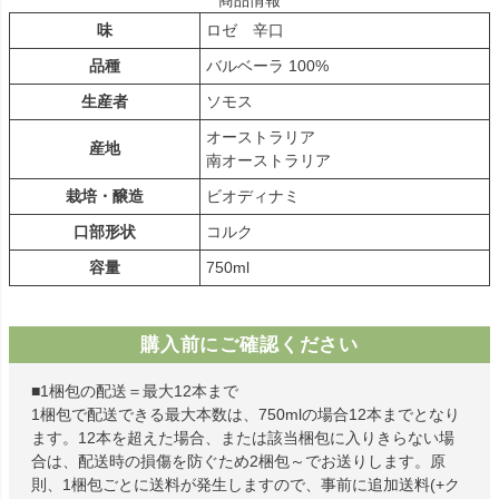
味
ロゼ 辛口
品種
バルベーラ 100%
生産者
ソモス
オーストラリア
産地
南オーストラリア
栽培・醸造
ビオディナミ
口部形状
コルク
容量
750ml
購入前にご確認ください
■1梱包の配送＝最大12本まで
1梱包で配送できる最大本数は、750mlの場合12本までとなり
ます。12本を超えた場合、または該当梱包に入りきらない場
合は、配送時の損傷を防ぐため2梱包～でお送りします。原
則、1梱包ごとに送料が発生しますので、事前に追加送料(+ク