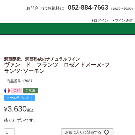
052-884-7663
お問合せはお気軽に
（10:00〜20:00)
ログイン
ワイン通信
洞窟醸造、洞窟熟成のナチュラルワイン
ヴァン ド フランツ ロゼ／ドメーヌ･フ
ランツ･ソーモン
商品番号
17087
ロゼ
自然派
クール便でお届け
3,630
¥
税込
残りわずかです。
お気に入りに登録する