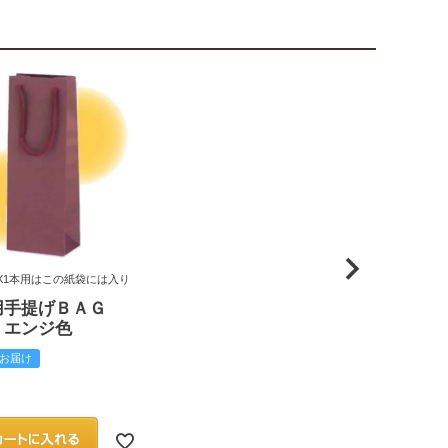
X1本用はこの紙袋には入り
用手提げＢＡＧ
 エンジ色
お届け