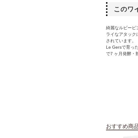
このワ
綺麗なルビーピ
ライなアタック
されています。
Le Gersで
で7 ヶ月発酵
おすすめ商