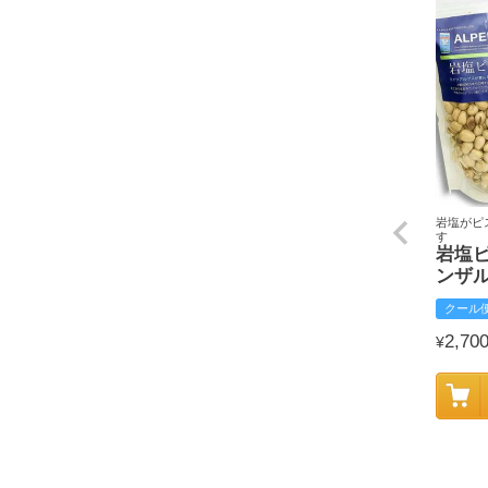
岩塩がピ
す
岩塩
ンザ
クール
2,70
¥