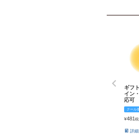
ギフ
イン
応可
クール
481
¥
税
詳細