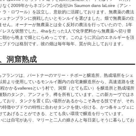
く2009年からネゴシアンの会社Un Saumon dans laLoire（アン・
・ラ・ロワール）を設立し、意欲的に活躍しております。無農薬の農法
シュナンブランに挑戦したいとモンルイを選びました。畑で無農薬の仕
ません。オーナーが無農薬とは全く反対の農法を行っていたので、1年
ドレスな状態でした。4haをたった1人で化学肥料から無農薬へ切り替
に朝から晩まで畑とにらめっこです。このように沢山のエネルギーを頂
たブドウは格別です。彼の畑は毎年毎年、質が向上しております。
、洞窟熟成
月からフランツは、パートナーのマリー・チボーと醸造所、熟成場所をシェ
以前より使用しているモンルイ圏内の自宅兼醸造所から、高速道路を使
程かかるvalleresという村で、洞窟（とても広い）を醸造所と熟成場所
種類のタンク、アンフォラ、樽を所有しています。この新カーヴではネ
しており、タンクを置く広い場所があるからこそ為せる技ですが、それ
の特徴やブドウの特性に合わせタンクを使い分ける、かつ各キュヴェに
けてあげることができる、とても良い環境で醸造を行っています。
いには自宅があり、マリーと二人の娘さんと毎日楽しそうに暮らしてお