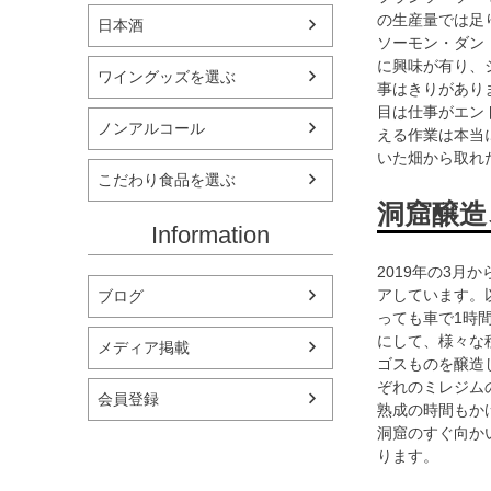
の生産量では足りな
日本酒
ソーモン・ダン
に興味が有り、
ワイングッズを選ぶ
事はきりがあり
目は仕事がエン
ノンアルコール
える作業は本当
いた畑から取れ
こだわり食品を選ぶ
洞窟醸造
Information
2019年の3
アしています。
ブログ
っても車で1時間
にして、様々な
メディア掲載
ゴスものを醸造
ぞれのミレジム
会員登録
熟成の時間もか
洞窟のすぐ向か
ります。