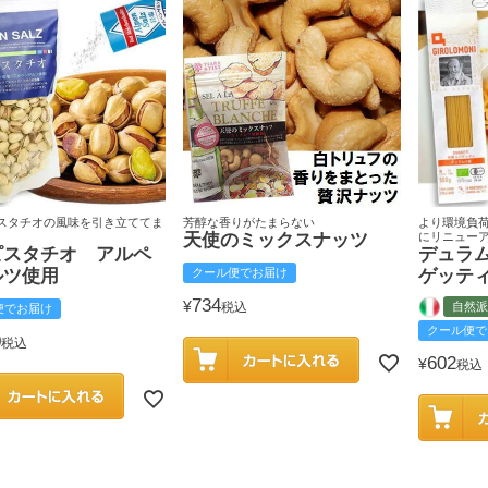
スタチオの風味を引き立ててま
芳醇な香りがたまらない
より環境負
天使のミックスナッツ
にリニュー
ピスタチオ アルペ
デュラ
ルツ使用
クール便でお届け
ゲッテ
734
¥
税込
自然派
便でお届け
クール便で
0
税込
602
¥
税込