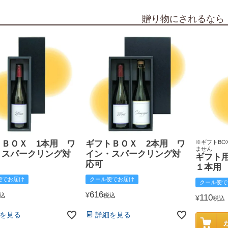
贈り物にされるなら
トＢＯＸ 1本用 ワ
ギフトＢＯＸ 2本用 ワ
※ギフトBO
ません
・スパークリング対
イン・スパークリング対
ギフト
応可
１本用
便でお届け
クール便でお届け
クール便で
616
¥
込
税込
110
¥
税込
を見る
詳細を見る