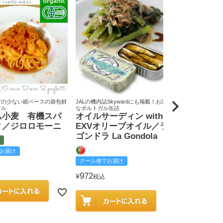
荷の少ない紙ベースの袋包材
JALの機内誌Skywardにも掲載！お洒落
原料米は全て国
アル
なポルトガル缶詰
りん屋
ム小麦 有機スパ
オイルサーディン with
戸田みりん
ィ／ジロロモーニ
EXVオリーブオイル／ラ
富
ゴンドラ La Gondola
お届け
クール便でお
クール便でお届け
2,585
¥
税込
972
¥
税込