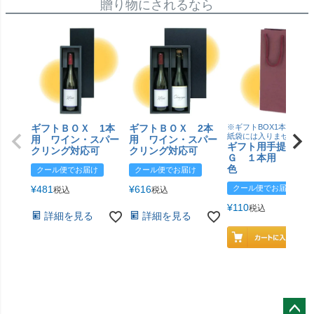
贈り物にされるなら
ギフトＢＯＸ 1本
ギフトＢＯＸ 2本
※ギフトBOX1本用はこ
紙袋には入りません
用 ワイン・スパー
用 ワイン・スパー
ギフト用手提げＢ
クリング対応可
クリング対応可
Ｇ １本用 エン
色
クール便でお届け
クール便でお届け
¥
481
¥
616
クール便でお届け
税込
税込
¥
110
税込
詳細を見る
詳細を見る