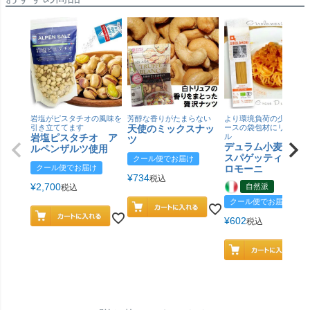
岩塩がピスタチオの風味を
芳醇な香りがたまらない
より環境負荷の少ない紙
引き立ててます
天使のミックスナッ
ースの袋包材にリニュー
岩塩ピスタチオ ア
ル
ツ
デュラム小麦 有
ルペンザルツ使用
スパゲッティ／ジ
クール便でお届け
クール便でお届け
ロモーニ
¥
734
税込
¥
2,700
自然派
税込
クール便でお届け
¥
602
税込