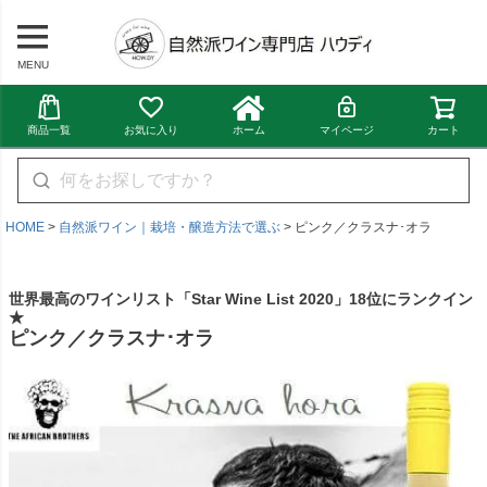
MENU
商品一覧
お気に入り
ホーム
マイページ
カート
HOME
自然派ワイン｜栽培・醸造方法で選ぶ
ピンク／クラスナ･オラ
世界最高のワインリスト「Star Wine List 2020」18位にランクイン
★
ピンク／クラスナ･オラ