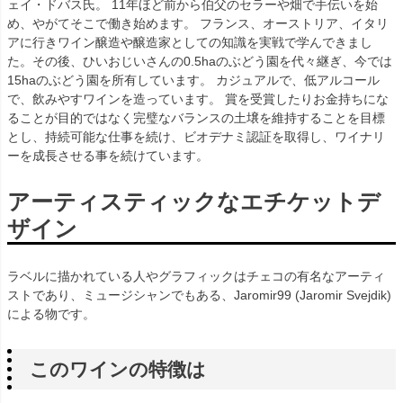
ェイ・ドバス氏。 11年ほど前から伯父のセラーや畑で手伝いを始
め、やがてそこで働き始めます。 フランス、オーストリア、イタリ
アに行きワイン醸造や醸造家としての知識を実戦で学んできまし
た。その後、ひいおじいさんの0.5haのぶどう園を代々継ぎ、今では
15haのぶどう園を所有しています。 カジュアルで、低アルコール
で、飲みやすワインを造っています。 賞を受賞したりお金持ちにな
ることが目的ではなく完璧なバランスの土壌を維持することを目標
とし、持続可能な仕事を続け、ビオデナミ認証を取得し、ワイナリ
ーを成長させる事を続けています。
アーティスティックなエチケットデ
ザイン
ラベルに描かれている人やグラフィックはチェコの有名なアーティ
ストであり、ミュージシャンでもある、Jaromir99 (Jaromir Svejdik)
による物です。
このワインの特徴は