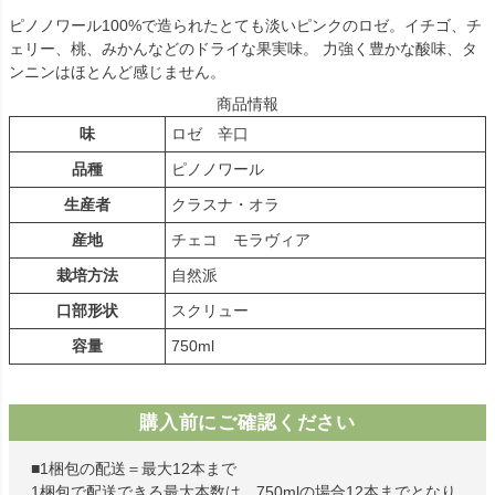
ピノノワール100%で造られたとても淡いピンクのロゼ。イチゴ、チ
ェリー、桃、みかんなどのドライな果実味。 力強く豊かな酸味、タ
ンニンはほとんど感じません。
商品情報
味
ロゼ 辛口
品種
ピノノワール
生産者
クラスナ・オラ
産地
チェコ モラヴィア
栽培方法
自然派
口部形状
スクリュー
容量
750ml
購入前にご確認ください
■1梱包の配送＝最大12本まで
1梱包で配送できる最大本数は、750mlの場合12本までとなり