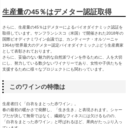
生産量の45％はデメター認証取得
さらに、生産量の45％はデメターによるバイオダイナミック認証を
取得しています。サンフランシスコ（米国）で開催された2018年の
国際ビオディナミワイン会議では、カンティーナ・オルソーニャ
1964が世界最大のデメター認定バイオダイナミックぶどう生産農家
として表彰されております。
さらに、妥協のない魅力的な自然派ワインを作るために、人を大切
にし、努力している数少ないワイナリーであり、女性や子供たちを
支援するために様々なプロジェクトにも関わっています。
このワインの特徴は
生産者曰く「白衣をまとった赤ワイン」。
春の最初の暖かさで発酵し、「生き生き」と表現されます。シャー
プだが決して無骨ではなく、繊細なフィネスには欠けるものの、
「白衣をまとった赤ワイン」と呼ばれるほど、果肉がたっぷり入っ
ています。