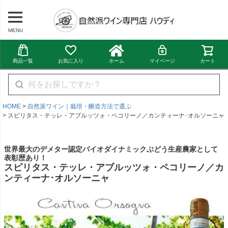
MENU
商品一覧
お気に入り
ホーム
マイページ
カート
HOME
自然派ワイン｜栽培・醸造方法で選ぶ
スピリタス・テッレ・アブルッツォ・ペコリーノ／カンティーナ･オルソーニャ
世界最大のデメター認定バイオダイナミックぶどう生産農家として
表彰歴あり！
スピリタス・テッレ・アブルッツォ・ペコリーノ／カ
ンティーナ･オルソーニャ