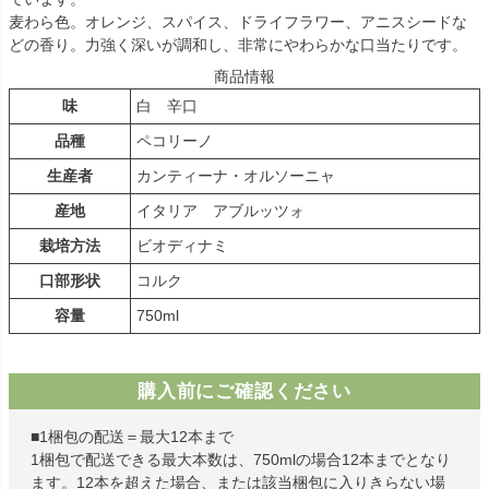
麦わら色。オレンジ、スパイス、ドライフラワー、アニスシードな
どの香り。力強く深いが調和し、非常にやわらかな口当たりです。
商品情報
味
白 辛口
品種
ペコリーノ
生産者
カンティーナ・オルソーニャ
産地
イタリア アブルッツォ
栽培方法
ビオディナミ
口部形状
コルク
容量
750ml
購入前にご確認ください
■1梱包の配送＝最大12本まで
1梱包で配送できる最大本数は、750mlの場合12本までとなり
ます。12本を超えた場合、または該当梱包に入りきらない場