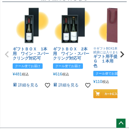
ギフトＢＯＸ 1本
ギフトＢＯＸ 2本
※ギフトBOX1本用はこ
紙袋には入りません
用 ワイン・スパー
用 ワイン・スパー
ギフト用手提げＢ
クリング対応可
クリング対応可
Ｇ １本用 エン
色
クール便でお届け
クール便でお届け
¥
481
¥
616
クール便でお届け
税込
税込
¥
110
税込
詳細を見る
詳細を見る