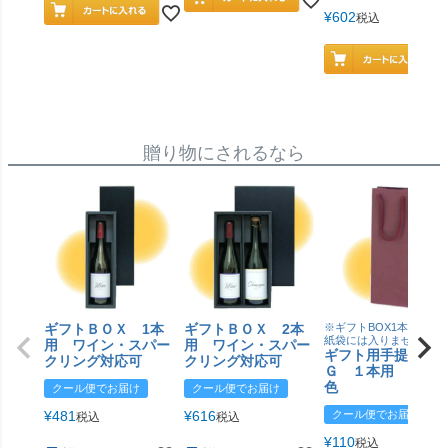
¥
602
税込
贈り物にされるなら
ギフトＢＯＸ 1本
ギフトＢＯＸ 2本
※ギフトBOX1本用はこ
紙袋には入りません
用 ワイン・スパー
用 ワイン・スパー
ギフト用手提げＢ
クリング対応可
クリング対応可
Ｇ １本用 エン
色
クール便でお届け
クール便でお届け
¥
481
¥
616
クール便でお届け
税込
税込
¥
110
税込