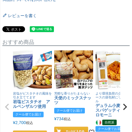
レビューを書く
おすすめ商品
岩塩がピスタチオの風味を
芳醇な香りがたまらない
より環境負荷の少ない紙
引き立ててます
天使のミックスナッ
ースの袋包材にリニュー
岩塩ピスタチオ ア
ル
ツ
デュラム小麦 有
ルペンザルツ使用
スパゲッティ／ジ
クール便でお届け
クール便でお届け
ロモーニ
¥
734
税込
¥
2,700
自然派
税込
クール便でお届け