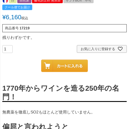
白
自然派
酸化防止剤 無添加
ギフトBOX 不可
クール便でお届け
¥
6,160
税込
商品番号
17219
残りわずかです。
お気に入りに登録する
1770年からワインを造る250年の名
門！
無農薬を徹底しSO2もほとんど使用していません。
偏屈と言われようと