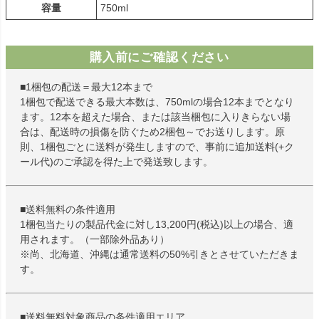
容量
750ml
購入前にご確認ください
■1梱包の配送＝最大12本まで
1梱包で配送できる最大本数は、750mlの場合12本までとなり
ます。12本を超えた場合、または該当梱包に入りきらない場
合は、配送時の損傷を防ぐため2梱包～でお送りします。原
則、1梱包ごとに送料が発生しますので、事前に追加送料(+ク
ール代)のご承認を得た上で発送致します。
■送料無料の条件適用
1梱包当たりの製品代金に対し13,200円(税込)以上の場合、適
用されます。（一部除外品あり）
※尚、北海道、沖縄は通常送料の50%引きとさせていただきま
す。
■送料無料対象商品の条件適用エリア