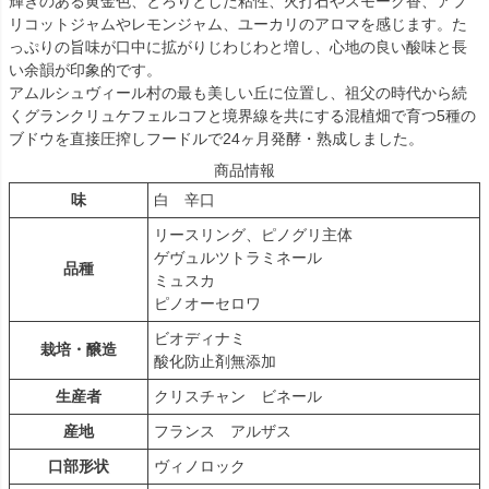
輝きのある黄金色、とろりとした粘性、火打石やスモーク香、アプ
リコットジャムやレモンジャム、ユーカリのアロマを感じます。た
っぷりの旨味が口中に拡がりじわじわと増し、心地の良い酸味と長
い余韻が印象的です。
アムルシュヴィール村の最も美しい丘に位置し、祖父の時代から続
くグランクリュケフェルコフと境界線を共にする混植畑で育つ5種の
ブドウを直接圧搾しフードルで24ヶ月発酵・熟成しました。
商品情報
味
白 辛口
リースリング、ピノグリ主体
ゲヴュルツトラミネール
品種
ミュスカ
ピノオーセロワ
ビオディナミ
栽培・醸造
酸化防止剤無添加
生産者
クリスチャン ビネール
産地
フランス アルザス
口部形状
ヴィノロック