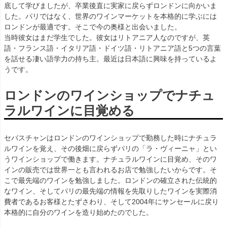
底して学びましたが、卒業後直に実家に戻らずロンドンに向かいま
した。パリではなく、世界のワインマーケットを本格的に学ぶには
ロンドンが最適です。そこで今の奥様と出会いました。
当時彼女はまだ学生でした。彼女はリトアニア人なのですが、英
語・フランス語・イタリア語・ドイツ語・リトアニア語と5つの言葉
を話せる凄い語学力の持ち主。最近は日本語に興味を持っているよ
うです。
ロンドンのワインショップでナチュ
ラルワインに目覚める
セバスチャンはロンドンのワインショップで勤務した時にナチュラ
ルワインを覚え、その後畑に戻らずパリの「ラ・ヴィーニャ」とい
うワインショップで働きます。ナチュラルワインに目覚め、そのワ
インの販売では世界一とも言われるお店で勉強したいからです。そ
こで最先端のワインを勉強しました。ロンドンの確立された伝統的
なワイン、そしてパリの最先端の情報を先取りしたワインを実際消
費者であるお客様とたずさわり、そして2004年にサンセールに戻り
本格的に自分のワインを造り始めたのでした。