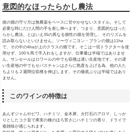
意図的なほったらかし農法
彼の畑の守り方は無農薬をベースに甘やかせないスタイル。そして
必要な時にだけ人間の手を差し伸べます。つまり、意図的なほった
らかし農法。とはいえ35の異なる個性の畑を管理し、そのリズムを
読み取らないといけません。ソーヴィ二ヨン・ブランの畑は11ha
で、その中の4haが上のクラスの畑です。そこは一切トラクターを使
用せず、100％馬で手入れをしますが、仕事量は半端ではありませ
ん。サンセールはロワールの中でも収穫は遅い生産地です。その遅
い生産地の中でもセバスチャンはさらに熟度を上げる為、他の人た
ちよりも２週間位収穫を伸ばします。その徹底ぶりは半端ではあり
ません。
このワインの特徴は
あんずジャムやビワ、ハチミツ、金木犀、火打石のアロマ、しっか
りとしたコク旨で果実の種のほろ苦さにハチミツの香り、ドライで
複雑味が感じられます。