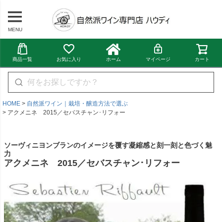
MENU
商品一覧
お気に入り
ホーム
マイページ
カート
HOME
自然派ワイン｜栽培・醸造方法で選ぶ
アクメニネ 2015／セバスチャン･リフォー
ソーヴィニヨンブランのイメージを覆す凝縮感と刻一刻と色づく魅
力
アクメニネ 2015／セバスチャン･リフォー