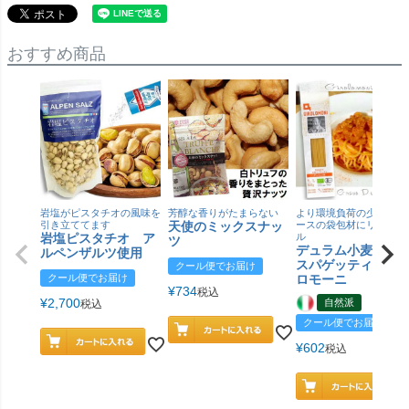
おすすめ商品
岩塩がピスタチオの風味を
芳醇な香りがたまらない
より環境負荷の少ない紙
引き立ててます
天使のミックスナッ
ースの袋包材にリニュー
岩塩ピスタチオ ア
ル
ツ
デュラム小麦 有
ルペンザルツ使用
スパゲッティ／ジ
クール便でお届け
クール便でお届け
ロモーニ
¥
734
税込
¥
2,700
自然派
税込
クール便でお届け
¥
602
税込