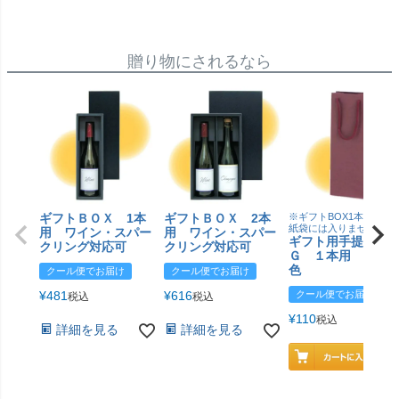
贈り物にされるなら
ギフトＢＯＸ 1本
ギフトＢＯＸ 2本
※ギフトBOX1本用はこ
紙袋には入りません
用 ワイン・スパー
用 ワイン・スパー
ギフト用手提げＢ
クリング対応可
クリング対応可
Ｇ １本用 エン
色
クール便でお届け
クール便でお届け
¥
481
¥
616
クール便でお届け
税込
税込
¥
110
税込
詳細を見る
詳細を見る