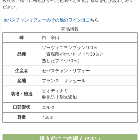
抜栓後、徐々に褐色がかった色調へと変化する様をぜひお楽しみく
ださい。
セバスチャンリフォーのその他のワインはこちら
商品情報
味
白 辛口
ソーヴィニヨンブラン100％
品種
（貴腐菌が付いたブドウ30％と
熟したブドウ70％）
生産者
セバスチャン・リフォー
産地
フランス サンセール
ビオディナミ
栽培・醸造
酸化防止剤無添加
口部形状
コルク
容量
750ｍｌ
購入前にご確認ください