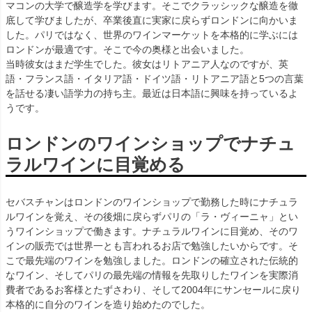
マコンの大学で醸造学を学びます。そこでクラッシックな醸造を徹
底して学びましたが、卒業後直に実家に戻らずロンドンに向かいま
した。パリではなく、世界のワインマーケットを本格的に学ぶには
ロンドンが最適です。そこで今の奥様と出会いました。
当時彼女はまだ学生でした。彼女はリトアニア人なのですが、英
語・フランス語・イタリア語・ドイツ語・リトアニア語と5つの言葉
を話せる凄い語学力の持ち主。最近は日本語に興味を持っているよ
うです。
ロンドンのワインショップでナチュ
ラルワインに目覚める
セバスチャンはロンドンのワインショップで勤務した時にナチュラ
ルワインを覚え、その後畑に戻らずパリの「ラ・ヴィーニャ」とい
うワインショップで働きます。ナチュラルワインに目覚め、そのワ
インの販売では世界一とも言われるお店で勉強したいからです。そ
こで最先端のワインを勉強しました。ロンドンの確立された伝統的
なワイン、そしてパリの最先端の情報を先取りしたワインを実際消
費者であるお客様とたずさわり、そして2004年にサンセールに戻り
本格的に自分のワインを造り始めたのでした。