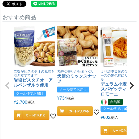
おすすめ商品
岩塩がピスタチオの風味を
芳醇な香りがたまらない
より環境負荷の少ない紙
引き立ててます
天使のミックスナッ
ースの袋包材にリニュー
岩塩ピスタチオ ア
ル
ツ
デュラム小麦 有
ルペンザルツ使用
スパゲッティ／ジ
クール便でお届け
クール便でお届け
ロモーニ
¥
734
税込
¥
2,700
自然派
税込
クール便でお届け
¥
602
税込