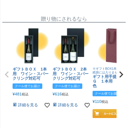
贈り物にされるなら
ギフトＢＯＸ 1本
ギフトＢＯＸ 2本
※ギフトBOX1本用はこ
紙袋には入りません
用 ワイン・スパー
用 ワイン・スパー
ギフト用手提げＢ
クリング対応可
クリング対応可
Ｇ １本用 エン
色
クール便でお届け
クール便でお届け
¥
481
¥
616
クール便でお届け
税込
税込
¥
110
税込
詳細を見る
詳細を見る