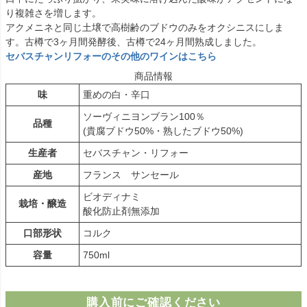
り複雑さを増します。
アクメニネと同じ土壌で高樹齢のブドウのみをオクシニスにしま
す。古樽で3ヶ月間発酵後、古樽で24ヶ月間熟成しました。
セバスチャンリフォーのその他のワインはこちら
商品情報
味
重めの白・辛口
ソーヴィニヨンブラン100％
品種
(貴腐ブドウ50%・熟したブドウ50%)
生産者
セバスチャン・リフォー
産地
フランス サンセール
ビオディナミ
栽培・醸造
酸化防止剤無添加
口部形状
コルク
容量
750ml
購入前にご確認ください