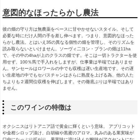
意図的なほったらかし農法
彼の畑の守り方は無農薬をベースに甘やかせないスタイル。そして
必要な時にだけ人間の手を差し伸べます。つまり、意図的なほった
らかし農法。とはいえ35の異なる個性の畑を管理し、そのリズムを
読み取らないといけません。ソーヴィ二ヨン・ブランの畑は11ha
で、その中の4haが上のクラスの畑です。そこは一切トラクターを使
用せず、100％馬で手入れをしますが、仕事量は半端ではありませ
ん。サンセールはロワールの中でも収穫は遅い生産地です。その遅
い生産地の中でもセバスチャンはさらに熟度を上げる為、他の人た
ちよりも２週間位収穫を伸ばします。その徹底ぶりは半端ではあり
ません。
このワインの特徴は
オクシニスはリトアニア語で黄金に輝くという意味。 アプリコット
や金柑シロップ漬け、白胡椒や黒蜜のアロマ、丸みのある果実味が
口中にたっぷり拡がり、果実味に溶け込んだ酸味がアクセントにな