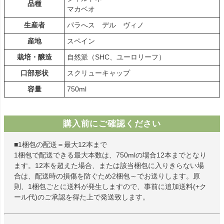
品種
マカベオ
生産者
パラへス デル ヴィノ
産地
スペイン
栽培・醸造
自然派（SHC、ユーロリーフ）
口部形状
スクリューキャップ
容量
750ml
購入前にご確認ください
■1梱包の配送＝最大12本まで
1梱包で配送できる最大本数は、750mlの場合12本までとなり
ます。12本を超えた場合、または該当梱包に入りきらない場
合は、配送時の損傷を防ぐため2梱包～でお送りします。原
則、1梱包ごとに送料が発生しますので、事前に追加送料(+ク
ール代)のご承認を得た上で発送致します。