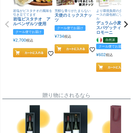
岩塩がピスタチオの風味を
芳醇な香りがたまらない
より環境負荷の少ない紙
引き立ててます
天使のミックスナッ
ースの袋包材にリニュー
岩塩ピスタチオ ア
ル
ツ
デュラム小麦 有
ルペンザルツ使用
スパゲッティ／ジ
クール便でお届け
クール便でお届け
ロモーニ
¥
734
税込
¥
2,700
自然派
税込
クール便でお届け
¥
602
税込
贈り物にされるなら