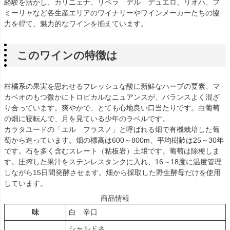
経験を活かし、カリニェナ、リベラ デル デュエロ、リオハ、フ
ミーリャなど各生産エリアのワイナリーやワインメーカーたちの協
力を得て、魅力的なワインを揃えています。
このワインの特徴は
柑橘系の果実を思わせるフレッシュな酸に新鮮なハーブの要素、マ
カベオのもつ微かにトロピカルなニュアンスが、バランスよく混ざ
り合っています。爽やかで、とても心地良い口当たりです。白葡萄
の畑に寝転んで、月を見ている少年のラベルです。
カラタユードの「エル フラスノ」と呼ばれる畑で有機栽培した葡
萄から造っています。畑の標高は600～800m、平均樹齢は25～30年
です。石を多く含むスレート（粘板岩）土壌です。葡萄は除梗しま
す。圧搾した果汁をステンレスタンクに入れ、16～18度に温度管理
しながら15日間発酵させます。畑から採取した野生酵母だけを使用
しています。
商品情報
味
白 辛口
シャルドネ