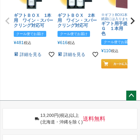
ギフトＢＯＸ 1本
ギフトＢＯＸ 2本
※ギフトBOX1本用はこ
紙袋には入りません
用 ワイン・スパー
用 ワイン・スパー
ギフト用手提げＢ
クリング対応可
クリング対応可
Ｇ １本用 エン
色
クール便でお届け
クール便でお届け
¥
481
¥
616
クール便でお届け
税込
税込
¥
110
税込
詳細を見る
詳細を見る
ペー
ジト
13,200円(税込)以上
ップ
送料無料
(北海道・沖縄を除く)
へ