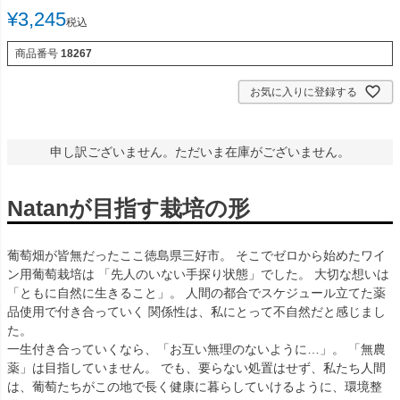
¥
3,245
税込
商品番号
18267
お気に入りに登録する
申し訳ございません。ただいま在庫がございません。
Natanが目指す栽培の形
葡萄畑が皆無だったここ徳島県三好市。 そこでゼロから始めたワイ
ン用葡萄栽培は 「先人のいない手探り状態」でした。 大切な想いは
「ともに自然に生きること」。 人間の都合でスケジュール立てた薬
品使用で付き合っていく 関係性は、私にとって不自然だと感じまし
た。
一生付き合っていくなら、「お互い無理のないように…」。 「無農
薬」は目指していません。 でも、要らない処置はせず、私たち人間
は、葡萄たちがこの地で長く健康に暮らしていけるように、環境整