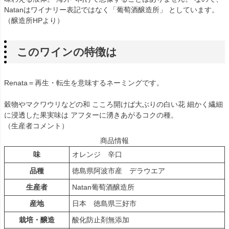
Natanはワイナリー表記ではなく「葡萄酒醸造所」 としています。
（醸造所HPより）
このワインの特徴は
Renata＝再生・転生を意味するネーミングです。
穀物やマクワウリなどの和 こころ開けば大ぶりの白い花 細かく繊細
に浸透した果実味は アフターに湧きあがるコクの種。
（生産者コメント）
商品情報
味
オレンジ 辛口
品種
徳島県阿波市産 デラウエア
生産者
Natan葡萄酒醸造所
産地
日本 徳島県三好市
栽培・醸造
酸化防止剤無添加