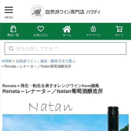
MENU
商品一覧
お気に入り
ホーム
マイページ
カート
HOME
自然派ワイン｜栽培・醸造方法で選ぶ
Renata～レナータ～／Natan葡萄酒醸造所
Renata＝再生・転生を表すオレンジワインfrom徳島
Renata～レナータ～／Natan葡萄酒醸造所