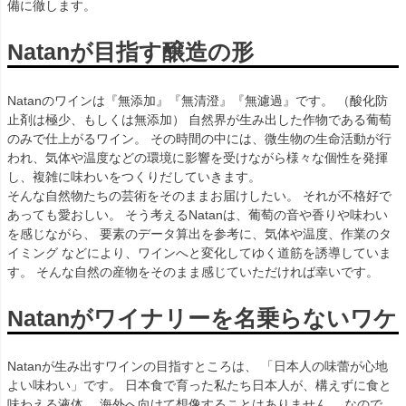
備に徹します。
Natanが目指す醸造の形
Natanのワインは『無添加』『無清澄』『無濾過』です。 （酸化防
止剤は極少、もしくは無添加） 自然界が生み出した作物である葡萄
のみで仕上がるワイン。 その時間の中には、微生物の生命活動が行
われ、気体や温度などの環境に影響を受けながら様々な個性を発揮
し、複雑に味わいをつくりだしていきます。
そんな自然物たちの芸術をそのままお届けしたい。 それが不格好で
あっても愛おしい。 そう考えるNatanは、葡萄の音や香りや味わい
を感じながら、 要素のデータ算出を参考に、気体や温度、作業のタ
イミング などにより、ワインへと変化してゆく道筋を誘導していま
す。 そんな自然の産物をそのまま感じていただければ幸いです。
Natanがワイナリーを名乗らないワケ
Natanが生み出すワインの目指すところは、 「日本人の味蕾が心地
よい味わい」です。 日本食で育った私たち日本人が、構えずに食と
味わえる液体。 海外へ向けて想像することはありません。 なので、