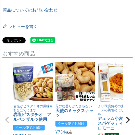
商品についてのお問い合わせ
レビューを書く
おすすめ商品
岩塩がピスタチオの風味を
芳醇な香りがたまらない
より環境負荷の少ない紙
引き立ててます
天使のミックスナッ
ースの袋包材にリニュー
岩塩ピスタチオ ア
ル
ツ
デュラム小麦 有
ルペンザルツ使用
スパゲッティ／ジ
クール便でお届け
クール便でお届け
ロモーニ
¥
734
税込