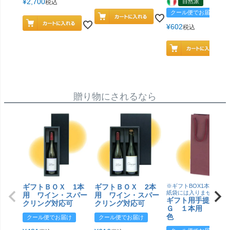
¥
2,700
自然派
税込
クール便でお届け
¥
602
税込
贈り物にされるなら
ギフトＢＯＸ 1本
ギフトＢＯＸ 2本
※ギフトBOX1本用はこ
紙袋には入りません
用 ワイン・スパー
用 ワイン・スパー
ギフト用手提げＢ
クリング対応可
クリング対応可
Ｇ １本用 エン
色
クール便でお届け
クール便でお届け