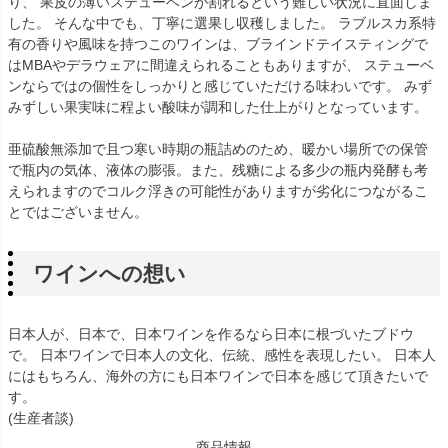
り、 果皮の薄いステューベンが割れるという難しい状況に直面しま
した。 そんな中でも、丁寧に選果し収穫しました。 ラブルスカ系特
有の香りや風味を持つこのワインは、ブラインドテイスティングで
はMBAやデラウェアに間違えられることもありますが、 ステューベ
ンならではの個性をしっかりと感じていただける味わいです。 みず
みずしい果実味に程よい酸味が調和した仕上がりとなっています。
亜硫酸無添加で且つ寒い時期の瓶詰めのため、暖かい場所での保管
で瓶内の気体、液体の膨張。また、残糖による多少の瓶内発酵も考
えられますのでコルク浮きの可能性がありますが劣化につながるこ
とではございません。
ワインへの想い
日本人が、日本で、日本ワインを作るなら日本に根づいたブドウ
で。 日本ワインで日本人の文化、伝統、感性を表現したい。 日本人
にはもちろん、海外の方にも日本ワインで日本を感じて頂きたいで
す。
(生産者談)
商品情報