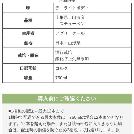
味
赤 ライトボディ
山形県上山市産
品種
ステューベン
生産者
アグリ クール
産地
日本・山形県
慣行栽培
栽培・醸造
酸化防止剤無添加
口部形状
コルク
容量
750ml
購入前にご確認ください
■1梱包の配送＝最大12本まで
1梱包で配送できる最大本数は、750mlの場合12本までとなり
ます。12本を超えた場合、または該当梱包に入りきらない場
合は、配送時の損傷を防ぐため2梱包～でお送りします。原