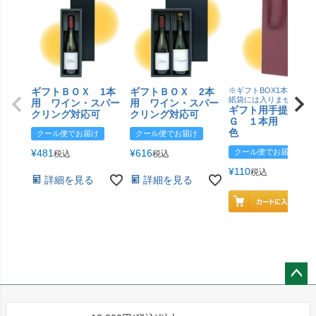
ギフトＢＯＸ 1本
ギフトＢＯＸ 2本
※ギフトBOX1本用はこ
紙袋には入りません
用 ワイン・スパー
用 ワイン・スパー
ギフト用手提げＢ
クリング対応可
クリング対応可
Ｇ １本用 エン
色
クール便でお届け
クール便でお届け
¥
481
¥
616
クール便でお届け
税込
税込
¥
110
税込
詳細を見る
詳細を見る
ペー
ジト