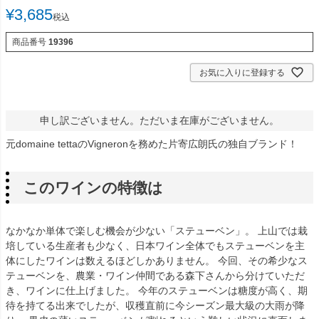
¥
3,685
税込
商品番号
19396
お気に入りに登録する
申し訳ございません。ただいま在庫がございません。
元domaine tettaのVigneronを務めた片寄広朗氏の独自ブランド！
このワインの特徴は
なかなか単体で楽しむ機会が少ない「ステューベン」。 上山では栽
培している生産者も少なく、日本ワイン全体でもステューベンを主
体にしたワインは数えるほどしかありません。 今回、その希少なス
テューベンを、農業・ワイン仲間である森下さんから分けていただ
き、ワインに仕上げました。 今年のステューベンは糖度が高く、期
待を持てる出来でしたが、収穫直前に今シーズン最大級の大雨が降