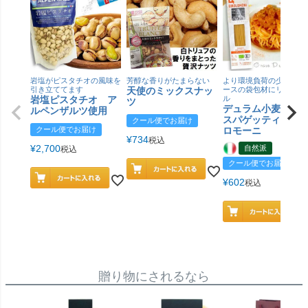
岩塩がピスタチオの風味を
芳醇な香りがたまらない
より環境負荷の少ない紙
引き立ててます
天使のミックスナッ
ースの袋包材にリニュー
岩塩ピスタチオ ア
ル
ツ
デュラム小麦 有
ルペンザルツ使用
スパゲッティ／ジ
クール便でお届け
クール便でお届け
ロモーニ
¥
734
税込
¥
2,700
自然派
税込
クール便でお届け
¥
602
税込
贈り物にされるなら