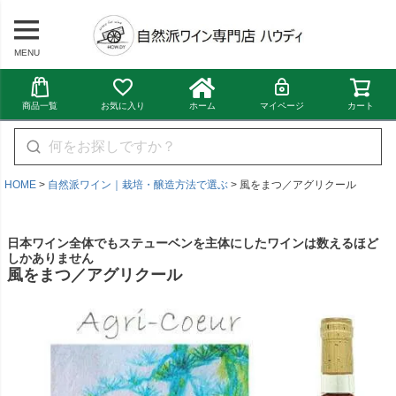
MENU
商品一覧
お気に入り
ホーム
マイページ
カート
HOME
自然派ワイン｜栽培・醸造方法で選ぶ
風をまつ／アグリクール
日本ワイン全体でもステューベンを主体にしたワインは数えるほど
しかありません
風をまつ／アグリクール