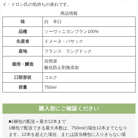
イ・ドロン氏の気持ちの表れです。
商品情報
味
白 辛口
品種
ソーヴィニヨンブラン100%
生産者
ドメーヌ・バサック
産地
フランス ラングドック
自然派
栽培・醸造
酸化防止剤無添加
口部形状
コルク
容量
750ml
購入前にご確認ください
■1梱包の配送＝最大12本まで
1梱包で配送できる最大本数は、750mlの場合12本までとなり
ます。12本を超えた場合、または該当梱包に入りきらない場