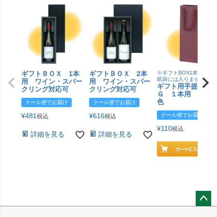
ギフトＢＯＸ 1本
ギフトＢＯＸ 2本
※ギフトBOX1本用はこ
紙袋には入りません
用 ワイン・スパー
用 ワイン・スパー
ギフト用手提げＢ
クリング対応可
クリング対応可
Ｇ １本用 エン
色
クール便でお届け
クール便でお届け
¥
481
¥
616
クール便でお届け
税込
税込
¥
110
税込
詳細を見る
詳細を見る
ペー