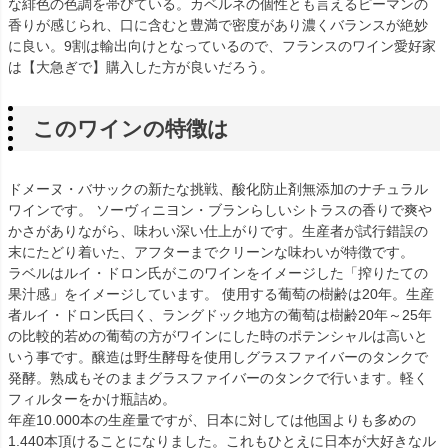
な緋色の色調を帯びている。カベルネの個性とも言えるピーマンの
香りが感じられ、口に含むと豊満で密度があり濃くバランスが絶妙
に良い。9割は輸出向けとなっているので、フランスのワイン愛好家
は【大急ぎで】購入した方が良いだろう。
このワインの特徴は
ドメーヌ・バサックの新たな挑戦、酸化防止剤無添加のナチュラル
ワインです。 ソーヴィニヨン・ブランらしいシトラスの香りで爽や
かさがありながら、味わい深い仕上がりです。生産者が試行錯誤の
末にたどり着いた、アフターまでクリーンな味わいが特徴です。
ラベルはルイ・ドロン氏がこのワインをイメージした「搾りたての
果汁感」をイメージしています。 使用する葡萄の樹齢は20年。生産
者ルイ・ドロン氏曰く、ラングドック地方の葡萄は樹齢20年～25年
の比較的若めの葡萄の方がワインにした時のポテンシャルは高いと
いう事です。醸造は野生酵母を使用しグラスファイバーのタンクで
発酵。熟成もそのままグラスファイバーのタンクで行います。軽く
フィルターをかけ瓶詰め。
年産10.000本の生産量ですが、日本に対しては他国よりも多めの
1.440本頂けることになりました。これもひとえに日本が大好きなル