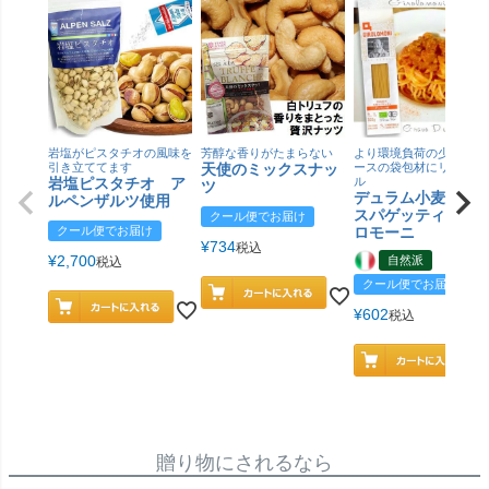
岩塩がピスタチオの風味を
芳醇な香りがたまらない
より環境負荷の少ない紙
引き立ててます
天使のミックスナッ
ースの袋包材にリニュー
岩塩ピスタチオ ア
ル
ツ
デュラム小麦 有
ルペンザルツ使用
スパゲッティ／ジ
クール便でお届け
クール便でお届け
ロモーニ
¥
734
税込
¥
2,700
自然派
税込
クール便でお届け
¥
602
税込
贈り物にされるなら