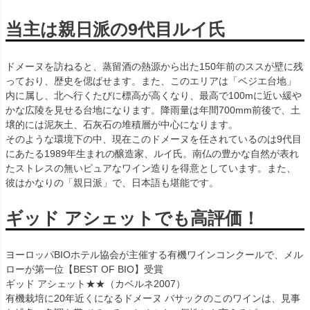
当主は親日派の9代目ルイ氏
ドメーヌを訪ねると、蒸留酒の熱源から出た150年前のススが壁に残
っており、歴史を偲ばせます。また、このエリアは「ベジエ台地」
内に属し、北へ行くたびに標高が高くなり、最高で100mに近い緩や
かな広陵を見せる台地になります。降雨量は年間700mm前後で、土
壌的には泥灰土、石灰石の堆積層が中心になります。
そのような環境下の中、現在このドメーヌを任されているのは9代目
にあたる1989年生まれの醸造家、ルイ氏。南仏の豊かな自然が表れ
たストレスの無いピュアなワイン造りを得意としています。また、
彼はかなりの「親日派」で、日本語も堪能です。
ギッド アシェットでも高評価！
ヨーロッパBIOホテル協会が主催する有機ワインコンクールで、メル
ローが第一位【BEST OF BIO】受賞
ギッド アシェット★★（カベルネ2007）
有機栽培に20年近くになるドメーヌ バサックのこのワインは、見事