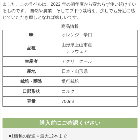
ました。このラベルは、2022 年の初年度から変わらず使い続けてい
るものです。 自然や農業、そしてブドウ栽培を、少しでも身近に感
じていただき癒しとなれば嬉しいです。
商品情報
味
オレンジ 辛口
山形県上山市産
品種
デラウェア
生産者
アグリ クール
産地
日本・山形県
栽培・醸造
慣行栽培
口部形状
コルク
容量
750ml
購入前にご確認ください
■1梱包の配送＝最大12本まで