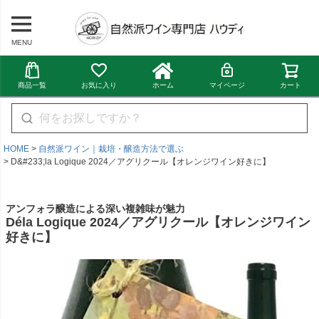
MENU
商品一覧
お気に入り
ホーム
マイページ
カート
HOME
自然派ワイン｜栽培・醸造方法で選ぶ
D&#233;la Logique 2024／アグリクール【オレンジワイン好きに】
アンフォラ醸造による深い複雑味が魅力
Déla Logique 2024／アグリクール【オレンジワイン
好きに】