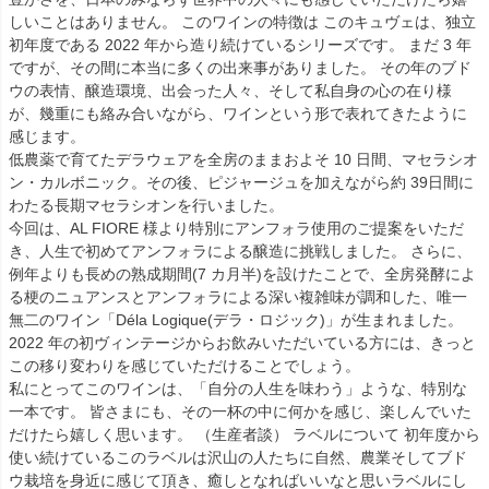
しいことはありません。
このワインの特徴は このキュヴェは、独立
初年度である 2022 年から造り続けているシリーズです。 まだ 3 年
ですが、その間に本当に多くの出来事がありました。 その年のブド
ウの表情、醸造環境、出会った人々、そして私自身の心の在り様
が、幾重にも絡み合いながら、ワインという形で表れてきたように
感じます。
低農薬で育てたデラウェアを全房のままおよそ 10 日間、マセラシオ
ン・カルボニック。その後、ピジャージュを加えながら約 39日間に
わたる長期マセラシオンを行いました。
今回は、AL FIORE 様より特別にアンフォラ使用のご提案をいただ
き、人生で初めてアンフォラによる醸造に挑戦しました。 さらに、
例年よりも長めの熟成期間(7 カ月半)を設けたことで、全房発酵によ
る梗のニュアンスとアンフォラによる深い複雑味が調和した、唯一
無二のワイン「Déla Logique(デラ・ロジック)」が生まれました。
2022 年の初ヴィンテージからお飲みいただいている方には、きっと
この移り変わりを感じていただけることでしょう。
私にとってこのワインは、「自分の人生を味わう」ような、特別な
一本です。 皆さまにも、その一杯の中に何かを感じ、楽しんでいた
だけたら嬉しく思います。 （生産者談）
ラベルについて 初年度から
使い続けているこのラベルは沢山の人たちに自然、農業そしてブド
ウ栽培を身近に感じて頂き、癒しとなればいいなと思いラベルにし