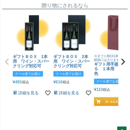
贈り物にされるなら
ギフトＢＯＸ 1本
ギフトＢＯＸ 2本
※ギフトBOX1本用はこ
紙袋には入りません
用 ワイン・スパー
用 ワイン・スパー
ギフト用手提げＢ
クリング対応可
クリング対応可
Ｇ １本用 エン
色
クール便でお届け
クール便でお届け
¥
481
¥
616
クール便でお届け
税込
税込
¥
110
税込
詳細を見る
詳細を見る