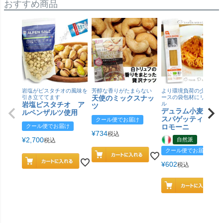
おすすめ商品
岩塩がピスタチオの風味を
芳醇な香りがたまらない
より環境負荷の少ない紙
引き立ててます
天使のミックスナッ
ースの袋包材にリニュー
岩塩ピスタチオ ア
ル
ツ
デュラム小麦 有
ルペンザルツ使用
スパゲッティ／ジ
クール便でお届け
クール便でお届け
ロモーニ
¥
734
税込
¥
2,700
自然派
税込
クール便でお届け
¥
602
税込