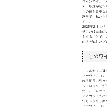
ワインです。「
と、地球が私た
ちの最も貴重な
惑星で、私たち
す」。
2025年2月に
そこだけ黒山の
をすることで、
の名を冠したプ
このワ
「マルセイユ近
ソーヴィニヨン
れる細長い島々
ル・ロック」が
た」。「ロック
マスカットやパ
つもスッキリ爽
ソーヴィニヨン