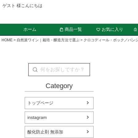
ゲスト 様こんにちは
ホーム
商品一覧
お気に入り
HOME
自然派ワイン｜栽培・醸造方法で選ぶ
クロコディール・ボック／バン
Category
トップページ
instagram
酸化防止剤 無添加