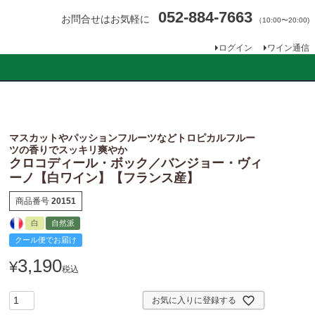
052-884-7663
お問合せはお気軽に
（10:00〜20:00)
ログイン
ワイン通信
マスカットやパッションフルーツなどトロピカルフルー
ツの香りでスッキリ爽やか
クロコディール・ボック／バンジョー・ヴィ
ーノ【白ワイン】【フランス産】
商品番号
20151
白
自然派
クール便でお届け
3,190
¥
税込
お気に入りに登録する