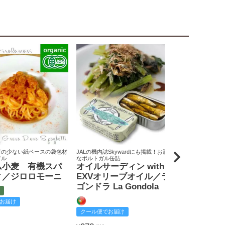
荷の少ない紙ベースの袋包材
JALの機内誌Skywardにも掲載！お洒落
原料米は全て国
アル
なポルトガル缶詰
りん屋
ム小麦 有機スパ
オイルサーディン with
戸田みりん
ィ／ジロロモーニ
EXVオリーブオイル／ラ
富
ゴンドラ La Gondola
お届け
クール便でお
クール便でお届け
2,585
¥
税込