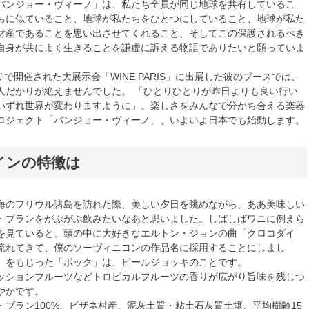
バンジョー・ヴィーノ」は、私たち全員が同じ地球を共有しているこ
ちに似ていること、地球が私たちをひとつにしていること、地球が私た
財産であることを思い出させてくれること、そしてこの保護されるべき
自身が共によく生きることを謙虚に訴える物語でありたいと願っていま
パリで開催された大展示会「WINE PARIS」に出展した彼のブースでは、
人だかりが絶えませんでした。 「ひとりひとりが昨日よりも良い行い
いずれ世界が変わりますように」。楽しさをみんなで分かち合える楽器
ロジェクト「バンジョー・ヴィーノ」、いよいよ日本でも始動します。
インの特徴は
海のフリウル諸島を訪れた際、美しい夕日を眺めながら、ああ美味しい
・ブランをがぶがぶ飲みたいなあと思いました。しばしばワニに例えら
を見ていると、頭の中に大好きなエルトン・ジョンの曲「クロコダイ
流れてきて、僕のソーヴィニヨンの作品名に採用することにしまし
」をもじった「ボック」は、ビールジョッキのことです。
ッションフルーツなどトロピカルフルーツの香りが広がり旨味を残しつ
やかです。
・ブラン100%。ビザネ村産。泥灰土質・粘土石灰質土壌。平均樹齢15