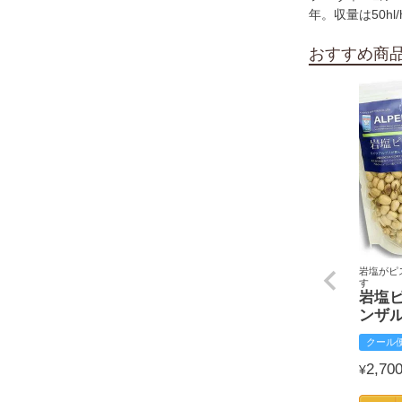
年。収量は50h
おすすめ商
岩塩がピ
す
岩塩
ンザ
クール
2,70
¥