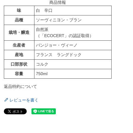
商品情報
味
白 辛口
品種
ソーヴィニヨン・ブラン
自然派
栽培・醸造
（「ECOCERT」の認証取得）
生産者
バンジョー・ヴィーノ
産地
フランス ラングドック
口部形状
コルク
容量
750ml
返品特約について
レビューを書く