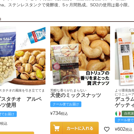
l/ha。ステンレスタンクで発酵後、5ヶ月間熟成。SO2の使用は最小限。
品
スタチオの風味を引き立ててま
芳醇な香りがたまらない
より環境負
天使のミックスナッツ
にリニュー
ピスタチオ アルペ
デュラ
ルツ使用
クール便でお届け
ゲッテ
734
¥
税込
自然派
便でお届け
クール便で
0
税込
602
¥
税込