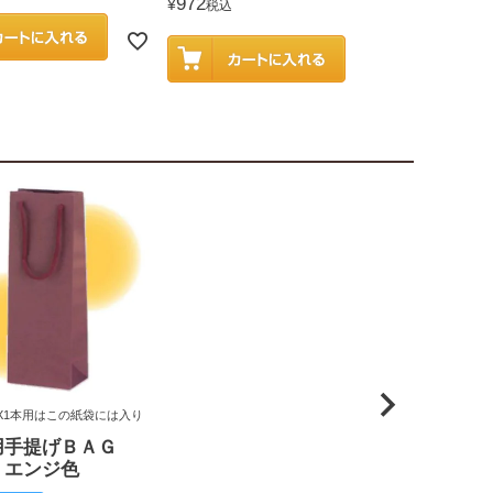
972
¥
税込
X1本用はこの紙袋には入り
用手提げＢＡＧ
 エンジ色