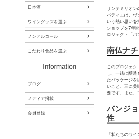
日本酒
サンテミリオン
バティエは、ヴ
いう熱い思いを
ワイングッズを選ぶ
ショップを7年
ロジェクト「バ
ノンアルコール
南仏ナチ
こだわり食品を選ぶ
Information
このプロジェク
し、一緒に醸造
たパッケージを
ブログ
いこと、三に美
要です。また、
メディア掲載
バンジョ
会員登録
性
「私たちのワイ