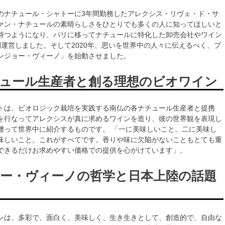
のナチュール・シャトーに3年間勤務したアレクシス・リヴェ・ド・サ
ァン・ナチュールの素晴らしさをひとりでも多くの人に知ってほしいと
持つようになり、パリに移ってナチュールに特化した卸売会社やワイン
間運営しました。そして2020年、思いを世界中の人々に伝えるべく、プ
ンジョー・ヴィーノ」を始動させました。
ュール生産者と創る理想のビオワイン
トは、ビオロジック栽培を実践する南仏の各ナチュール生産者と提携
を行なってアレクシスが真に求めるワインを造り、彼の世界観を表現し
纏って世界中に紹介するものです。 「一に美味しいこと、二に美味し
味しいこと。これがすべてです。香りや味に欠陥がないこともとても重
できるだけお求めやすい価格での提供を心がけています」。
ー・ヴィーノの哲学と日本上陸の話題
ンは、多彩で、面白く、美味しく、生き生きとして、創造的で、自由な