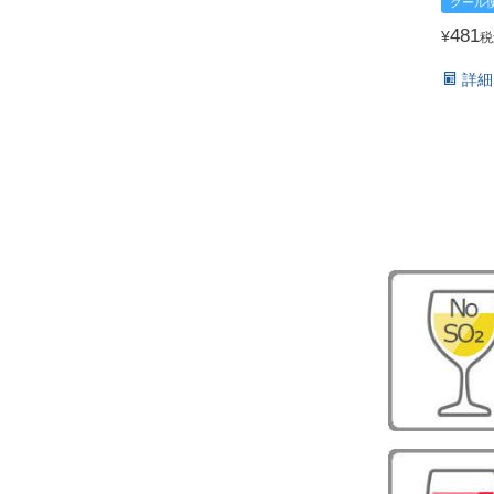
クール
481
¥
税
詳細