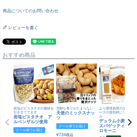
商品についてのお問い合わせ
レビューを書く
おすすめ商品
岩塩がピスタチオの風味を
芳醇な香りがたまらない
より環境負荷の少ない紙
引き立ててます
天使のミックスナッ
ースの袋包材にリニュー
岩塩ピスタチオ ア
ル
ツ
デュラム小麦 有
ルペンザルツ使用
スパゲッティ／ジ
クール便でお届け
クール便でお届け
ロモーニ
¥
734
税込