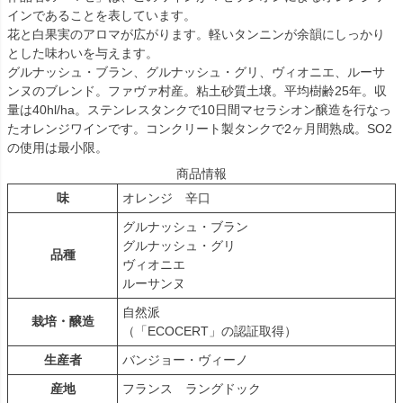
インであることを表しています。
花と白果実のアロマが広がります。軽いタンニンが余韻にしっかり
とした味わいを与えます。
グルナッシュ・ブラン、グルナッシュ・グリ、ヴィオニエ、ルーサ
ンヌのブレンド。ファヴァ村産。粘土砂質土壌。平均樹齢25年。収
量は40hl/ha。ステンレスタンクで10日間マセラシオン醸造を行なっ
たオレンジワインです。コンクリート製タンクで2ヶ月間熟成。SO2
の使用は最小限。
商品情報
味
オレンジ 辛口
グルナッシュ・ブラン
グルナッシュ・グリ
品種
ヴィオニエ
ルーサンヌ
自然派
栽培・醸造
（「ECOCERT」の認証取得）
生産者
バンジョー・ヴィーノ
産地
フランス ラングドック