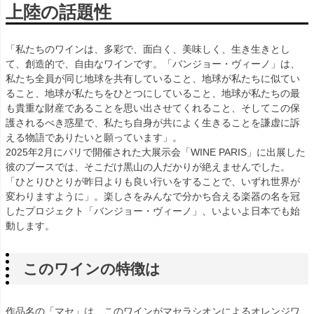
上陸の話題性
「私たちのワインは、多彩で、面白く、美味しく、生き生きとし
て、創造的で、自由なワインです。「バンジョー・ヴィーノ」は、
私たち全員が同じ地球を共有していること、地球が私たちに似てい
ること、地球が私たちをひとつにしていること、地球が私たちの最
も貴重な財産であることを思い出させてくれること、そしてこの保
護されるべき惑星で、私たち自身が共によく生きることを謙虚に訴
える物語でありたいと願っています」。
2025年2月にパリで開催された大展示会「WINE PARIS」に出展した
彼のブースでは、そこだけ黒山の人だかりが絶えませんでした。
「ひとりひとりが昨日よりも良い行いをすることで、いずれ世界が
変わりますように」。楽しさをみんなで分かち合える楽器の名を冠
したプロジェクト「バンジョー・ヴィーノ」、いよいよ日本でも始
動します。
このワインの特徴は
作品名の「マセ」は、このワインがマセラシオンによるオレンジワ