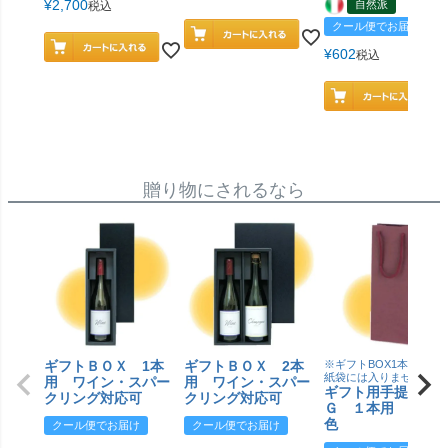
¥
2,700
自然派
税込
クール便でお届け
¥
602
税込
贈り物にされるなら
ギフトＢＯＸ 1本
ギフトＢＯＸ 2本
※ギフトBOX1本用はこ
紙袋には入りません
用 ワイン・スパー
用 ワイン・スパー
ギフト用手提げＢ
クリング対応可
クリング対応可
Ｇ １本用 エン
色
クール便でお届け
クール便でお届け