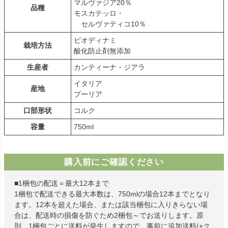
マルヴァジア20％
品種
モスカテッロ・
セルヴァティコ10％
ビオディナミ
栽培方法
酸化防止剤無添加
生産者
カンティーナ・ジアラ
イタリア
産地
プーリア
口部形状
コルク
容量
750ml
購入前にご確認ください
■1梱包の配送＝最大12本まで
1梱包で配送できる最大本数は、750mlの場合12本までとなり
ます。12本を超えた場合、または該当梱包に入りきらない場
合は、配送時の損傷を防ぐため2梱包～でお送りします。原
則、1梱包ごとに送料が発生しますので、事前に追加送料(+ク