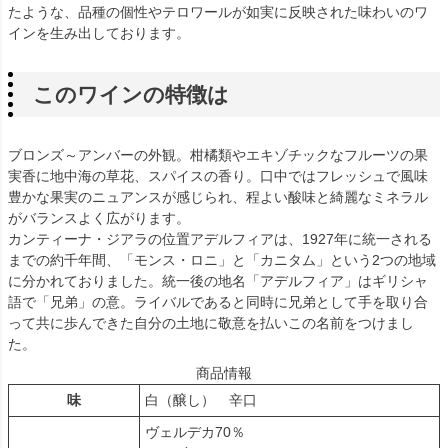
たような、品種の個性やテロワールが如実に反映された味わいのワ
インを生み出しております。
このワインの特徴は
ブロンズ～アンバーの外観。柑橘類やエキゾチックなフルーツの果
実香に地中海の草花、スパイスの香り。口中ではフレッシュで風味
豊かな果実のニュアンスが感じられ、程よい酸味と綺麗なミネラル
がバランスよく広がります。
カンティーナ・ジアラの位置アデルフィアは、1927年に統一される
までの約千年間、「モンス・ロニ」と「カニタム」という2つの地域
に分かれておりました。統一後の地名「アデルフィア」はギリシャ
語で「兄弟」の意。ライバルであると同時に兄弟として手を取り合
って共に歩んできた自分の土地に敬意を払いこの名前をつけまし
た。
商品情報
味
白（醸し） 辛口
ヴェルデカ70％