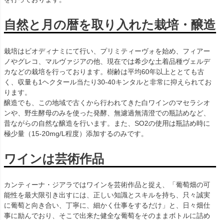
自然と月の暦を取り入れた栽培・醸造
栽培はビオディナミにて行い、プリミティーヴォを始め、フィアー
ノやグレコ、マルヴァジアの他、現在では希少な土着品種ヴェルデ
カなどの栽培を行っております。樹齢は平均60年以上ととても古
く、収量も1ヘクタール当たり30-40キンタルと非常に抑えられてお
ります。
醸造でも、この地域で古くから行われてきた白ワインのマセラシオ
ンや、野生酵母のみを使った発酵、無濾過無清澄での瓶詰めなど、
昔ながらの自然な醸造を行います。また、SO2の使用は瓶詰め時に
極少量（15-20mg/L程度）添加するのみです。
ワインは芸術作品
カンティーナ・ジアラではワインを芸術作品と捉え、「葡萄畑の可
能性を最大限引き出すには、正しい知識とスキルを持ち、只々誠実
に葡萄と向き合い、丁寧に、細かく仕事をするだけ」と、日々畑仕
事に励んでおり、そこで出来た健全な葡萄をそのままボトルに詰め