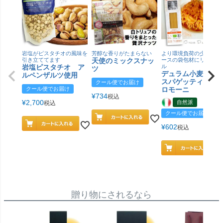
岩塩がピスタチオの風味を
芳醇な香りがたまらない
より環境負荷の少ない紙
引き立ててます
天使のミックスナッ
ースの袋包材にリニュー
岩塩ピスタチオ ア
ル
ツ
デュラム小麦 有
ルペンザルツ使用
スパゲッティ／ジ
クール便でお届け
クール便でお届け
ロモーニ
¥
734
税込
¥
2,700
自然派
税込
クール便でお届け
¥
602
税込
贈り物にされるなら