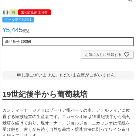
白
酸化防止剤 無添加
クール便でお届け
¥
5,445
税込
商品番号
20356
お気に入りに登録する
申し訳ございません。ただいま在庫がございません。
19世紀後半から葡萄栽培
カンティーナ・ジアラはプーリア州バーリの南、アデルフィアに位
置する家族経営の生産者です。ニカッシオ家は19世紀後半から葡萄
栽培を続けており、現オーナー、ジョルジョ・ニカッシオは伝統を
受け継ぎ、古くから続く自然な栽培・醸造方法に則ってワイン造り
を行っております。