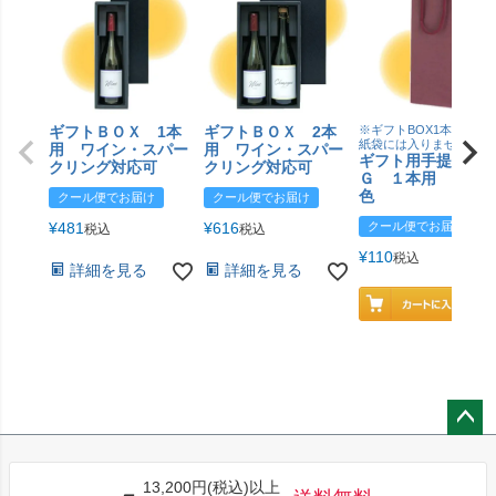
ギフトＢＯＸ 1本
ギフトＢＯＸ 2本
※ギフトBOX1本用はこ
紙袋には入りません
用 ワイン・スパー
用 ワイン・スパー
ギフト用手提げＢ
クリング対応可
クリング対応可
Ｇ １本用 エン
色
クール便でお届け
クール便でお届け
¥
481
¥
616
クール便でお届け
税込
税込
¥
110
税込
詳細を見る
詳細を見る
ペー
ジト
13,200円(税込)以上
ップ