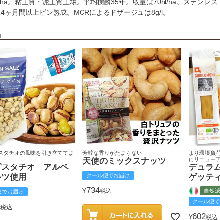
4ha。粘土質・泥土質土壌。平均樹齢35年。収量は70hl/ha。ステンレス
4ヶ月間以上ビン熟成。MCRによるドザージュは8g/l。
品
スタチオの風味を引き立ててま
芳醇な香りがたまらない
より環境負
天使のミックスナッツ
にリニュー
ピスタチオ アルペ
デュラ
ルツ使用
クール便でお届け
ゲッテ
734
¥
税込
自然派
便でお届け
クール便で
0
税込
602
¥
税込