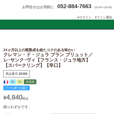
052-884-7663
お問合せはお気軽に
（10:00〜20:00)
ログイン
ワイン通信
24ヵ月以上の瓶熟成を経たコクのある味わい
クレマン・ド・ジュラ ブラン ブリュット／
レ･サンク･ヴィ【フランス・ジュラ地方】
【スパークリング】【辛口】
商品番号
20360
泡
白
自然派
クール便でお届け
4,840
¥
税込
残りわずかです。