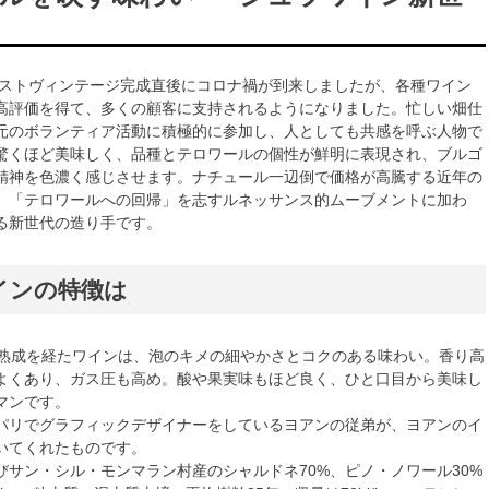
ァーストヴィンテージ完成直後にコロナ禍が到来しましたが、各種ワイン
高評価を得て、多くの顧客に支持されるようになりました。忙しい畑仕
元のボランティア活動に積極的に参加し、人としても共感を呼ぶ人物で
驚くほど美味しく、品種とテロワールの個性が鮮明に表現され、ブルゴ
精神を色濃く感じさせます。ナチュール一辺倒で価格が高騰する近年の
、「テロワールへの回帰」を志すルネッサンス的ムーブメントに加わ
る新世代の造り手です。
インの特徴は
瓶熟成を経たワインは、泡のキメの細やかさとコクのある味わい。香り高
よくあり、ガス圧も高め。酸や果実味もほど良く、ひと口目から美味し
マンです。
パリでグラフィックデザイナーをしているヨアンの従弟が、ヨアンのイ
いてくれたものです。
びサン・シル・モンマラン村産のシャルドネ70%、ピノ・ノワール30%