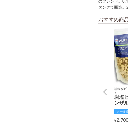
のブレンド。0.
タンクで醸造。2
おすすめ商
岩塩がピ
す
岩塩
ンザ
クール
2,70
¥