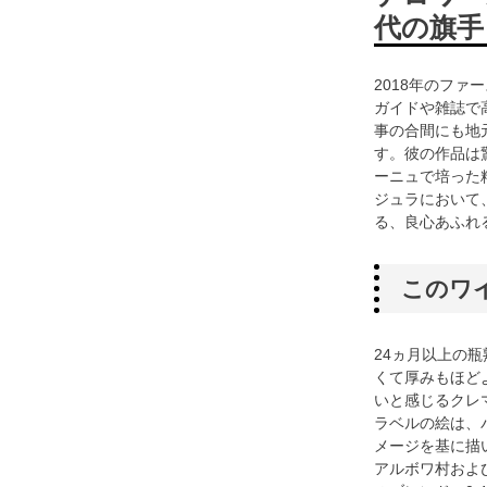
代の旗手
2018年のフ
ガイドや雑誌で
事の合間にも地
す。彼の作品は
ーニュで培った
ジュラにおいて
る、良心あふれ
このワ
24ヵ月以上の
くて厚みもほど
いと感じるクレ
ラベルの絵は、
メージを基に描
アルボワ村およ