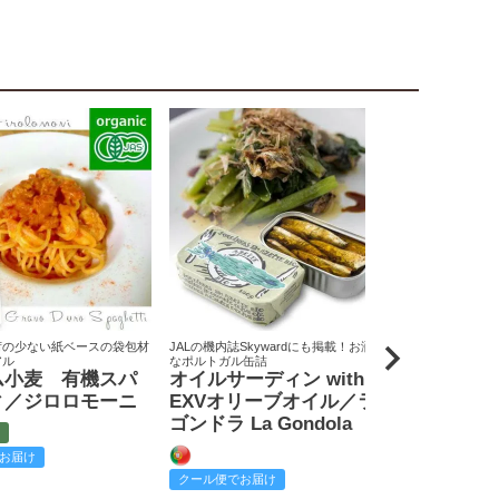
荷の少ない紙ベースの袋包材
JALの機内誌Skywardにも掲載！お洒落
原料米は全て国
アル
なポルトガル缶詰
りん屋
ム小麦 有機スパ
オイルサーディン with
戸田みりん
ィ／ジロロモーニ
EXVオリーブオイル／ラ
富
ゴンドラ La Gondola
お届け
クール便でお
クール便でお届け
2,585
¥
税込