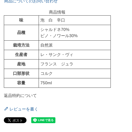
商品についてのお問い合わせ
商品情報
味
泡 白 辛口
シャルドネ70%
品種
ピノ・ノワール30%
栽培方法
自然派
生産者
レ・サンク・ヴィ
産地
フランス ジュラ
口部形状
コルク
容量
750ml
返品特約について
レビューを書く