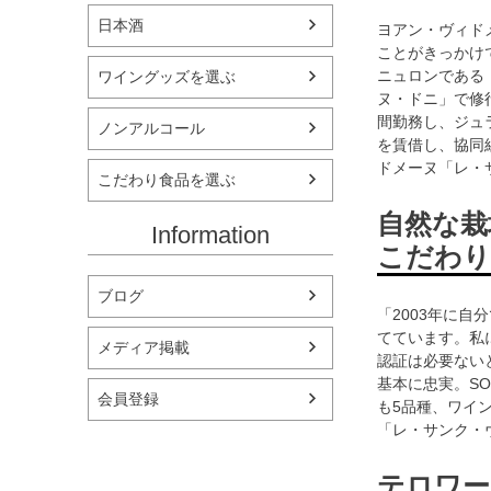
日本酒
ヨアン・ヴィド
ことがきっかけ
ニュロンである
ワイングッズを選ぶ
ヌ・ドニ」で修
間勤務し、ジュ
ノンアルコール
を賃借し、協同
ドメーヌ「レ・
こだわり食品を選ぶ
自然な栽
Information
こだわり
ブログ
「2003年に
てています。私
メディア掲載
認証は必要ない
基本に忠実。S
会員登録
も5品種、ワイ
「レ・サンク・
テロワー