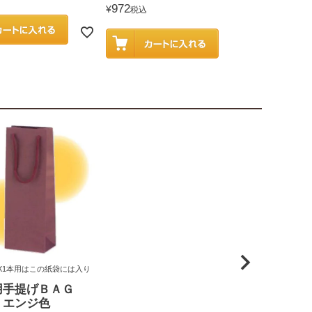
972
¥
税込
X1本用はこの紙袋には入り
用手提げＢＡＧ
 エンジ色