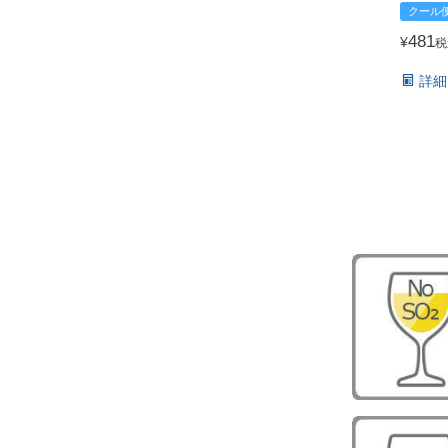
クール
481
¥
税
詳細