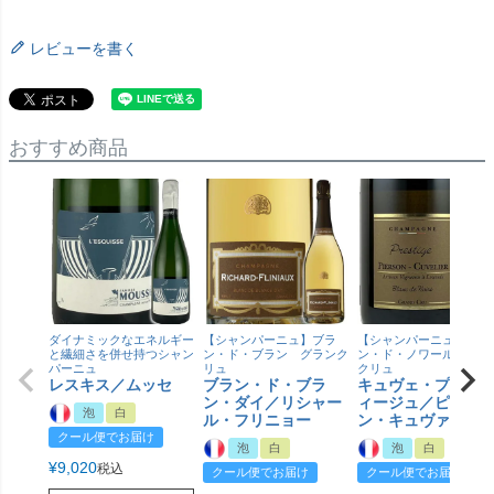
レビューを書く
おすすめ商品
ダイナミックなエネルギー
【シャンパーニュ】ブラ
【シャンパーニュ】ブラ
と繊細さを併せ持つシャン
ン・ド・ブラン グランク
ン・ド・ノワール グラ
パーニュ
リュ
クリュ
レスキス／ムッセ
ブラン・ド・ブラ
キュヴェ・プレス
ン・ダイ／リシャー
ィージュ／ピエル
泡
白
ル・フリニョー
ン・キュヴァリエ
クール便でお届け
泡
白
泡
白
¥
9,020
税込
クール便でお届け
クール便でお届け