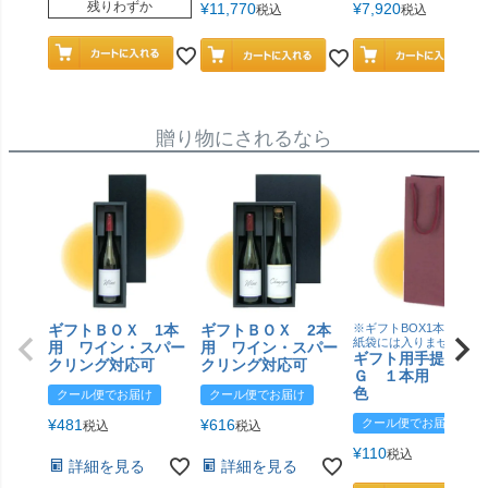
残りわずか
¥
11,770
¥
7,920
税込
税込
贈り物にされるなら
ギフトＢＯＸ 1本
ギフトＢＯＸ 2本
※ギフトBOX1本用はこ
紙袋には入りません
用 ワイン・スパー
用 ワイン・スパー
ギフト用手提げＢ
クリング対応可
クリング対応可
Ｇ １本用 エン
色
クール便でお届け
クール便でお届け
¥
481
¥
616
クール便でお届け
税込
税込
¥
110
税込
詳細を見る
詳細を見る