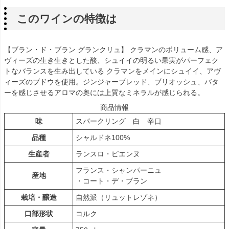
このワインの特徴は
【ブラン・ド・ブラン グランクリュ】 クラマンのボリューム感、ア
ヴィーズの生き生きとした酸、シュイイの明るい果実がパーフェク
トなバランスを生み出している クラマンをメインにシュイイ、アヴ
ィーズのブドウを使用。ジンジャーブレッド、ブリオッシュ、バタ
ーを感じさせるアロマの奥には上質なミネラルが感じられる。
商品情報
味
スパークリング 白 辛口
品種
シャルドネ100%
生産者
ランスロ・ピエンヌ
フランス・シャンパーニュ
産地
・コート・デ・ブラン
栽培・醸造
自然派（リュットレゾネ）
口部形状
コルク