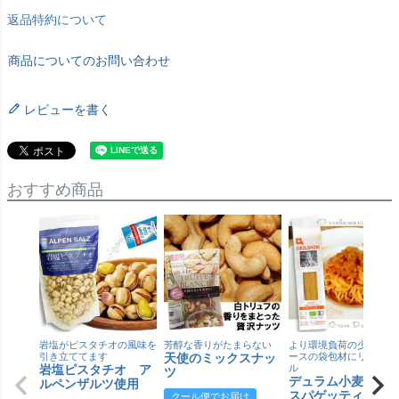
返品特約について
商品についてのお問い合わせ
レビューを書く
おすすめ商品
岩塩がピスタチオの風味を
芳醇な香りがたまらない
より環境負荷の少ない紙
引き立ててます
天使のミックスナッ
ースの袋包材にリニュー
岩塩ピスタチオ ア
ル
ツ
デュラム小麦 有
ルペンザルツ使用
スパゲッティ／ジ
クール便でお届け