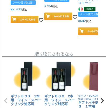
クール便でお届け
ロモーニ
¥
734
税込
¥
2,700
自然派
税込
クール便でお届け
¥
602
税込
贈り物にされるなら
ギフトＢＯＸ 1本
ギフトＢＯＸ 2本
※ギフトBOX1本用はこ
紙袋には入りません
用 ワイン・スパー
用 ワイン・スパー
ギフト用手提げＢ
クリング対応可
クリング対応可
Ｇ １本用 エン