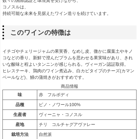
数々の国際認証と環境賞を受けながら、
コノスルは、
持続可能な未来を見据えたワイン造りを続けています。
このワインの特徴は
イチゴやチェリージャムの果実香、なめし皮、微かに腐葉土やキノ
コなどの香り。新鮮で澄んだプラムを思わせる果実味があり、きれ
いな酸味と程よいタンニンが感じられる。ヴィーガン認証取得。
ヒレステーキ、鶏肉のワイン煮込み、白カビタイプのチーズ(カマン
ベールなど)、鰻の蒲焼きがおすすめです。
商品情報
味
赤 フルボディ
品種
ピノ・ノワール100%
生産者
ヴィーニャ・コノスル
産地
チリ コルチャグアヴァレー
栽培方法
自然派