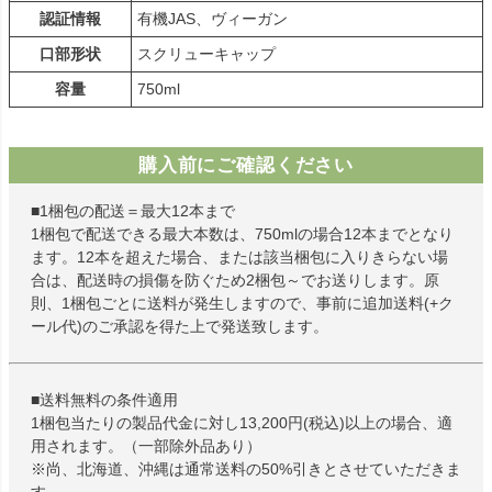
認証情報
有機JAS、ヴィーガン
口部形状
スクリューキャップ
容量
750ml
購入前にご確認ください
■1梱包の配送＝最大12本まで
1梱包で配送できる最大本数は、750mlの場合12本までとなり
ます。12本を超えた場合、または該当梱包に入りきらない場
合は、配送時の損傷を防ぐため2梱包～でお送りします。原
則、1梱包ごとに送料が発生しますので、事前に追加送料(+ク
ール代)のご承認を得た上で発送致します。
■送料無料の条件適用
1梱包当たりの製品代金に対し13,200円(税込)以上の場合、適
用されます。（一部除外品あり）
※尚、北海道、沖縄は通常送料の50%引きとさせていただきま
す。