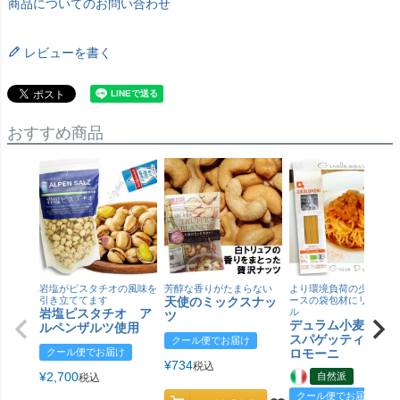
商品についてのお問い合わせ
レビューを書く
おすすめ商品
岩塩がピスタチオの風味を
芳醇な香りがたまらない
より環境負荷の少ない紙
引き立ててます
天使のミックスナッ
ースの袋包材にリニュー
岩塩ピスタチオ ア
ル
ツ
デュラム小麦 有
ルペンザルツ使用
スパゲッティ／ジ
クール便でお届け
クール便でお届け
ロモーニ
¥
734
税込
¥
2,700
自然派
税込
クール便でお届け