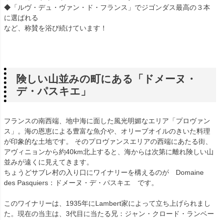
◆「ルヴ・デュ・ヴァン・ド・フランス」でジゴンダス最高の３本
に選ばれる
など、称賛を浴び続けています！
険しい山並みの町にある「ドメーヌ・
デ・パスキエ」
フランスの南西端、地中海に面した風光明媚なエリア「プロヴァン
ス」。海の恩恵による豊富な魚介や、オリーブオイルのきいた料理
が印象的な土地です。 そのプロヴァンスエリアの西端にあたる街、
アヴィニョンから約40km北上すると、海からは次第に離れ険しい山
並みが遠くに見えてきます。
ちょうどサブレ村の入り口にワイナリーを構えるのが Domaine
des Pasquiers：ドメーヌ・デ・パスキエ です。
このワイナリーは、1935年にLambert家によって立ち上げられまし
た。現在の当主は、3代目に当たる兄：ジャン・クロード・ランベー