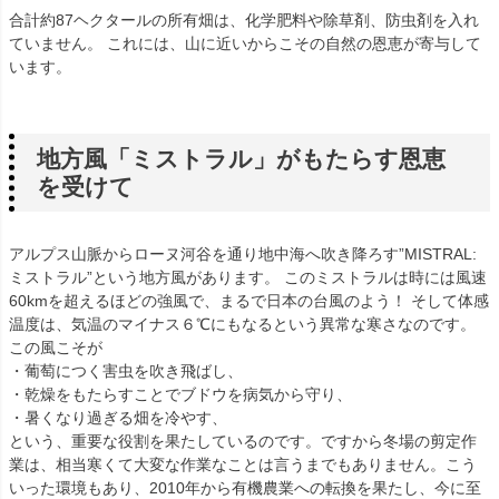
合計約87ヘクタールの所有畑は、化学肥料や除草剤、防虫剤を入れ
ていません。 これには、山に近いからこその自然の恩恵が寄与して
います。
地方風「ミストラル」がもたらす恩恵
を受けて
アルプス山脈からローヌ河谷を通り地中海へ吹き降ろす”MISTRAL:
ミストラル”という地方風があります。 このミストラルは時には風速
60kmを超えるほどの強風で、まるで日本の台風のよう！ そして体感
温度は、気温のマイナス６℃にもなるという異常な寒さなのです。
この風こそが
・葡萄につく害虫を吹き飛ばし、
・乾燥をもたらすことでブドウを病気から守り、
・暑くなり過ぎる畑を冷やす、
という、重要な役割を果たしているのです。ですから冬場の剪定作
業は、相当寒くて大変な作業なことは言うまでもありません。こう
いった環境もあり、2010年から有機農業への転換を果たし、今に至