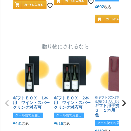
¥
602
税込
贈り物にされるなら
ギフトＢＯＸ 1本
ギフトＢＯＸ 2本
※ギフトBOX1本用はこ
紙袋には入りません
用 ワイン・スパー
用 ワイン・スパー
ギフト用手提げＢ
クリング対応可
クリング対応可
Ｇ １本用 エン
色
クール便でお届け
クール便でお届け
¥
481
¥
616
クール便でお届け
税込
税込