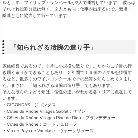
ルと、弟：フィリップ・ランベールが2人で運営しています。 彼らは
それぞれ役割分担は無く、２人とも同じ仕事が出来るので、栽培・
醸造ともに協力して行っています。
「知られざる凄腕の造り手」
家族経営であるので、非常に小規模な造りです。だからこそ目の行
き届く造りができることもあり、２年間で１６個のメダルを獲得す
るなど、数多くのワインコンクールでその品質を知らしめてきまし
た。まさに、「知られざる凄腕の造り手」でもあります。
そんな彼らのぶどう畑は、個性の違いがわかる各エリアに点在して
います。
・GIGONDAS：ジゴンダス
・Côtes du Rhône Villages Sablet：サブレ
・Côtes du Rhône Villages Plan de Dieu：プランデデュー
・Côtes du Rhône：コートデュローヌ
・Vin de Pays de Vaucluse：ヴォークリューズ