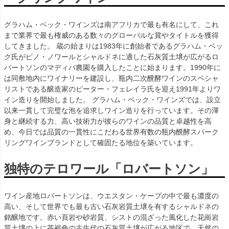
グラハム・ベック・ワインズは南アフリカで最も有名にして、これ
まで業界で最も権威のある数々のグローバルな賞やタイトルを獲得
してきました。 蔵の始まりは1983年に創始者であるグラハム・ベッ
ク氏がピノ・ノワールとシャルドネに適した石灰質土壌が広がるロ
バートソンのマディバ農園を購入したことに始まります。1990年に
は同敷地内にワイナリーを建設し、瓶内二次醗酵ワインのスペシャ
リストである醸造家のピーター・フェレイラ氏を迎え1991年よりワ
イン造りを開始しました。 グラハム・ベック・ワインズでは、設立
以来一貫して完璧な泡を追求しワイン造りを行っています。その渾
身と継続する力、高い技術力が彼らのワインの品質と卓越性を高
め、今日では品質の一貫性にこだわる世界有数の瓶内醗酵スパーク
リングワインブランドとして確固たる地位を築いています。
独特のテロワール「ロバートソン」
ワイン産地ロバートソンは、ウエスタン・ケープの中で最も濃度の
高い、そして世界でも最も古い石灰岩質土壌を有するシャルドネの
銘醸地です。赤い頁岩や砂岩質、シストの混ざった風化した花崗岩
質土壌の上に茶褐色の古生代の石灰質土壌が広がる地区で、天然の