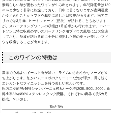
素晴らしい酸が備わったワインが生み出されます。年間降雨量は180
ｍｍと少なく非常に乾燥しており、日中は暑くなりますが夜間温度
が冷え込むことからブドウ栽培に適した日較差があります。南アフ
リカでは3月頃にヒートウェーブ（熱波）が訪れることもあります
が、スパークリングワインの収穫は1月前半から行われます。ロバー
トソンは特に収穫の早いスパークリング用ブドウの栽培には大変適
しており、熱波が訪れる前に十分に成熟した酸の乗った美しいブド
ウを収穫することが出来ます。
このワインの特徴は
濃厚で心地よいイースト香が漂い、ライムのさわやかなノーズが立
ち上がります。細かいムース状のクリーミーな泡が弾け、長く続く
エレガントなフィニッシュを持つ美しい味わいです。
瓶内二次醗酵/46%シャンパーニュ樽&オーク樽(205L,500L,2000L,新
樽比率5%)&56%ステンレスタンク醗酵。それぞれの容器で後5カ月
熟成。MLF無し。
商品情報