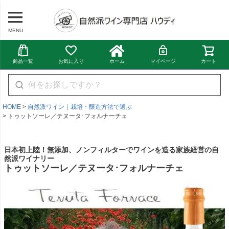
MENU
商品一覧
お気に入り
ホーム
マイページ
カート
HOME
自然派ワイン｜栽培・醸造方法で選ぶ
トゥットソーレ／テヌータ･フォルナーチェ
日本初上陸！無添加、ノンフィルターでワインを造る家族経営の自
然派ワイナリー
トゥットソーレ／テヌータ･フォルナーチェ