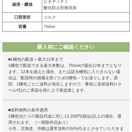
ビオディナミ
栽培・醸造
酸化防止剤無添加
口部形状
コルク
容量
750ml
購入前にご確認ください
■1梱包の配送＝最大12本まで
1梱包で配送できる最大本数は、750mlの場合12本までとなり
ます。12本を超えた場合、または該当梱包に入りきらない場
合は、配送時の損傷を防ぐため2梱包～でお送りします。原
則、1梱包ごとに送料が発生しますので、事前に追加送料(+ク
ール代)のご承認を得た上で発送致します。
■送料無料の条件適用
1梱包当たりの製品代金に対し13,200円(税込)以上の場合、適
用されます。（一部除外品あり）
※尚、北海道、沖縄は通常送料の50%引きとさせていただきま