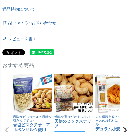
返品特約について
商品についてのお問い合わせ
レビューを書く
おすすめ商品
岩塩がピスタチオの風味を
芳醇な香りがたまらない
より環境負荷の少ない紙
引き立ててます
天使のミックスナッ
ースの袋包材にリニュー
岩塩ピスタチオ ア
ル
ツ
デュラム小麦 有
ルペンザルツ使用