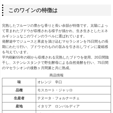
このワインの特徴は
完熟したフルーツの豊かな香りと長い余韻が特徴です。太陽によっ
て育まれたブドウが収穫される様子が描かれ、生き生きとしたエネ
ルギッシュなこのワインのラベルに選ばれています。
発酵途中でジュースと果皮を漬け込むマセラシオンを75日間もの長
期にわたり行い、ブドウそのものの旨みを引き出しワインに凝縮感
を与えています。
平均樹齢55年の樹から収穫される完熟したブドウを使用。20日間陰
干し、ステンレスタンクで野生酵母による自然発酵を行い、75日間
のマセラシオンの後数ヶ月間澱と共に熟成。
商品情報
味
オレンジ 辛口
品種
モスカート・ジャッロ
生産者
テヌータ・フォルナーチェ
産地
イタリア ロンバルディア