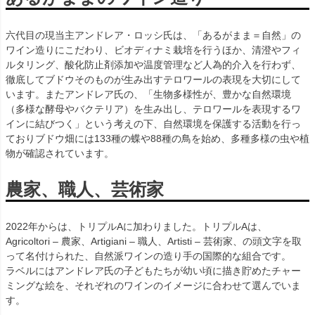
六代目の現当主アンドレア・ロッシ氏は、「あるがまま＝自然」の
ワイン造りにこだわり、ビオディナミ栽培を行うほか、清澄やフィ
ルタリング、酸化防止剤添加や温度管理など人為的介入を行わず、
徹底してブドウそのものが生み出すテロワールの表現を大切にして
います。またアンドレア氏の、「生物多様性が、豊かな自然環境
（多様な酵母やバクテリア）を生み出し、テロワールを表現するワ
インに結びつく」という考えの下、自然環境を保護する活動を行っ
ておりブドウ畑には133種の蝶や88種の鳥を始め、多種多様の虫や植
物が確認されています。
農家、職人、芸術家
2022年からは、トリプルAに加わりました。トリプルAは、
Agricoltori ‒ 農家、Artigiani ‒ 職人、Artisti ‒ 芸術家、の頭文字を取
って名付けられた、自然派ワインの造り手の国際的な組合です。
ラベルにはアンドレア氏の子どもたちが幼い頃に描き貯めたチャー
ミングな絵を、それぞれのワインのイメージに合わせて選んでいま
す。