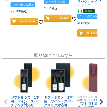
スパゲッティ／ジ
クール便でお届け
クール便でお届け
ロモーニ
¥
734
税込
¥
2,700
自然派
税込
クール便でお届け
¥
602
税込
贈り物にされるなら
ギフトＢＯＸ 1本
ギフトＢＯＸ 2本
※ギフトBOX1本用はこ
紙袋には入りません
用 ワイン・スパー
用 ワイン・スパー
ギフト用手提げＢ
クリング対応可
クリング対応可