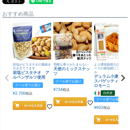
おすすめ商品
岩塩がピスタチオの風味を
芳醇な香りがたまらない
より環境負荷の少ない紙
引き立ててます
天使のミックスナッ
ースの袋包材にリニュー
岩塩ピスタチオ ア
ル
ツ
デュラム小麦 有
ルペンザルツ使用
スパゲッティ／ジ
クール便でお届け
クール便でお届け
ロモーニ
¥
734
税込
¥
2,700
自然派
税込
クール便でお届け
¥
602
税込