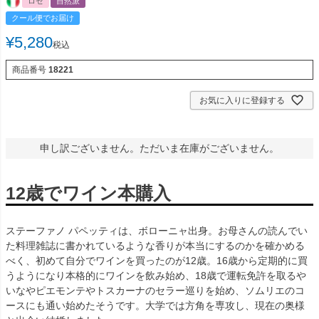
ロゼ
自然派
クール便でお届け
¥
5,280
税込
商品番号
18221
お気に入りに登録する
申し訳ございません。ただいま在庫がございません。
12歳でワイン本購入
ステーファノ パペッティは、ボローニャ出身。お母さんの読んでい
た料理雑誌に書かれているような香りが本当にするのかを確かめる
べく、初めて自分でワインを買ったのが12歳。16歳から定期的に買
うようになり本格的にワインを飲み始め、18歳で運転免許を取るや
いなやピエモンテやトスカーナのセラー巡りを始め、ソムリエのコ
ースにも通い始めたそうです。大学では方角を専攻し、現在の奥様