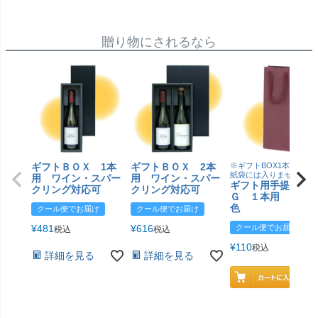
贈り物にされるなら
ギフトＢＯＸ 1本
ギフトＢＯＸ 2本
※ギフトBOX1本用はこ
紙袋には入りません
用 ワイン・スパー
用 ワイン・スパー
ギフト用手提げＢ
クリング対応可
クリング対応可
Ｇ １本用 エン
色
クール便でお届け
クール便でお届け
¥
481
¥
616
クール便でお届け
税込
税込
¥
110
税込
詳細を見る
詳細を見る