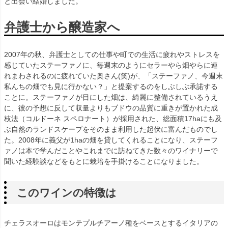
と出会い結婚しました。
弁護士から醸造家へ
2007年の秋、弁護士としての仕事や町での生活に疲れやストレスを
感じていたステーファノに、毎週末のようにセラーやら畑やらに連
れまわされるのに疲れていた奥さん(笑)が、「ステーファノ、今週末
私んちの畑でも見に行かない？」と提案するのをしぶしぶ承諾する
ことに。ステーファノが目にした畑は、綺麗に整備されているうえ
に、彼の予想に反して収量よりもブドウの品質に重きが置かれた成
枝法（コルドーネ スペロナート）が採用された、総面積17haにも及
ぶ自然のランドスケープをそのまま利用した起伏に富んだものでし
た。2008年に義父が1haの畑を貸してくれることになり、ステーフ
ァノは本で学んだことやこれまでに訪ねてきた数々のワイナリーで
聞いた経験談などをもとに栽培を手掛けることになりました。
このワインの特徴は
チェラスオーロはモンテプルチアーノ種をベースとするイタリアの