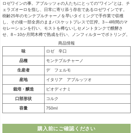
ロゼワインの事。アブルッツォの人たちにとっての“ワイン”とは、チ
ェラズオーロを指し、日常に寄り添う存在であるロゼワインです。
樹齢25年のモンテプルチャーノを早いタイミングで手作業で収穫
し、その後一部全房のままバスケットプレスで圧搾。3～4時間のマ
セレーションを行い、モストを樽ないしセメントタンクで醗酵さ
せ、8～10か月間木樽で熟成を行い、ノンフィルターでボトリング。
商品情報
味
ロゼ 辛口
品種
モンテプルチャーノ
生産者
デ フェルモ
産地
イタリア アブルッツオ
栽培・醸造
ビオディナミ
口部形状
コルク
容量
750ml
購入前にご確認ください