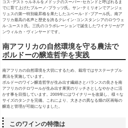
コス･デストゥルネルをメドックのスーパー･セカンドと呼ばれるま
でに育て上げたブルーノ･プラッツ氏。サン･テミリオンでアンジェ
リュスの第一特別級昇格を果たしたユベール･ド･ブアール氏。南ア
フリカ最高の名声と歴史を誇るクレイン･コンスタンシアのロウウェ
ル･ユースト氏。三氏のコラボレーションで誕生したワイナリーがア
ンウィルカ・ヴィンヤードです。
南アフリカの自然環境を守る農法で
ボルドーの醸造哲学を実践
南アフリカの自然環境を大切にするため、栽培ではサステーナブル
農法を実施しています。
ボルドーのワイン醸造哲学が生み出す繊細さとバランスの良さを南
アフリカのテロワールが生み出す果実のリッチさとしなやかさに活
かす事を目指しています。2009年にはワイナリーを改築し、様々な
サイズのタンクを完備。これにより、大きさの異なる畑の区画毎の
醸造と管理が可能になりました。
このワインの特徴は