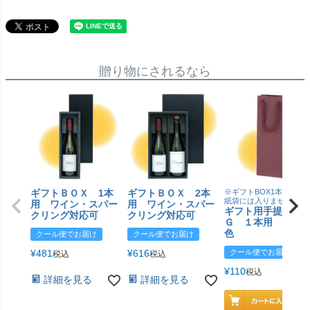
贈り物にされるなら
ギフトＢＯＸ 1本
ギフトＢＯＸ 2本
※ギフトBOX1本用はこ
紙袋には入りません
用 ワイン・スパー
用 ワイン・スパー
ギフト用手提げＢ
クリング対応可
クリング対応可
Ｇ １本用 エン
色
クール便でお届け
クール便でお届け
¥
481
¥
616
クール便でお届け
税込
税込
¥
110
税込
詳細を見る
詳細を見る