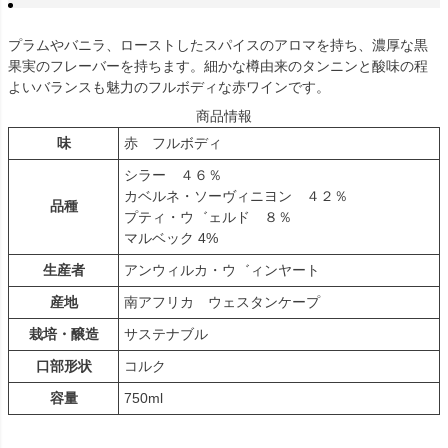
プラムやバニラ、ローストしたスパイスのアロマを持ち、濃厚な黒
果実のフレーバーを持ちます。細かな樽由来のタンニンと酸味の程
よいバランスも魅力のフルボディな赤ワインです。
商品情報
味
赤 フルボディ
シラー ４６％
カベルネ・ソーヴィニヨン ４２％
品種
プティ・ウ゛ェルド ８％
マルベック 4%
生産者
アンウィルカ・ウ゛ィンヤート
産地
南アフリカ ウェスタンケープ
栽培・醸造
サステナブル
口部形状
コルク
容量
750ml