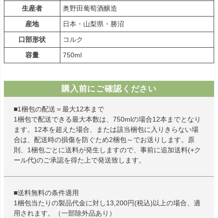
生産者
奥野田葡萄酒醸造
産地
日本・山梨県・勝沼
口部形状
コルク
容量
750ml
購入前にご確認ください
■1梱包の配送＝最大12本まで
1梱包で配送できる最大本数は、750mlの場合12本までとなり
ます。12本を超えた場合、または該当梱包に入りきらない場
合は、配送時の損傷を防ぐため2梱包～でお送りします。原
則、1梱包ごとに送料が発生しますので、事前に追加送料(+ク
ール代)のご承認を得た上で発送致します。
■送料無料の条件適用
1梱包当たりの製品代金に対し13,200円(税込)以上の場合、適
用されます。（一部除外品あり）