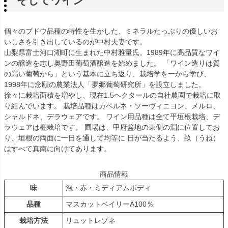
そしてワイン
個々のブドウ品種の特性を生かした、ミネラルたっぷりの優しいお
いしさを引き出しているのが中村夫妻です。
山梨県富士河口湖町に生まれた中村雅量氏。1989年に高品質なワイ
ンの醸造を志し奥野田葡萄酒醸造を始めました。 「ワイン造りは質
の高い葡萄から」という基本に立ち返り、栽培学を一から学び、
1998年に念願の農業法人「夢郷葡萄研究所」を設立しました。
徐々に栽培面積を増やし、現在1.5ヘクタールの自社農園で栽培に取
り組んでいます。 栽培品種はカベルネ・ソーヴィニヨン、メルロ、
シャルドネ、デラウェアです。 ワイン用品種は全て平垣根栽培、デ
ラウェアは棚栽培です。 圃場は、甲府盆地の東側の淵に位置してお
り、垣根の両面に一日を通して均等に 日が当たるよう、畝（うね）
はすべて真南に向けてあります。
商品情報
味
泡・赤・ミディアムボディ
品種
マスカットベイリーA100％
栽培方法
リュットレゾネ