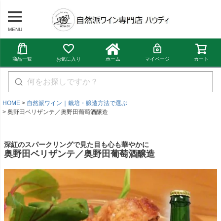
MENU
商品一覧
お気に入り
ホーム
マイページ
カート
HOME
自然派ワイン｜栽培・醸造方法で選ぶ
奥野田ベリザンテ／奥野田葡萄酒醸造
深紅のスパークリングで見た目も心も華やかに
奥野田ベリザンテ／奥野田葡萄酒醸造