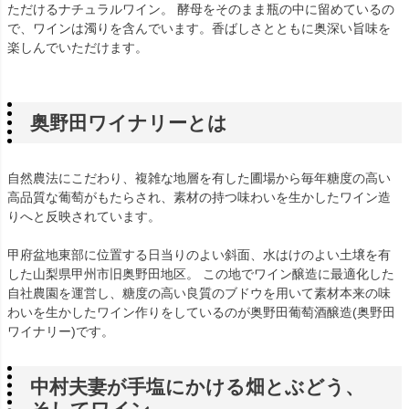
ただけるナチュラルワイン。 酵母をそのまま瓶の中に留めているの
で、ワインは濁りを含んでいます。香ばしさとともに奥深い旨味を
楽しんでいただけます。
奥野田ワイナリーとは
自然農法にこだわり、複雑な地層を有した圃場から毎年糖度の高い
高品質な葡萄がもたらされ、素材の持つ味わいを生かしたワイン造
りへと反映されています。
甲府盆地東部に位置する日当りのよい斜面、水はけのよい土壌を有
した山梨県甲州市旧奥野田地区。 この地でワイン醸造に最適化した
自社農園を運営し、糖度の高い良質のブドウを用いて素材本来の味
わいを生かしたワイン作りをしているのが奥野田葡萄酒醸造(奥野田
ワイナリー)です。
中村夫妻が手塩にかける畑とぶどう、