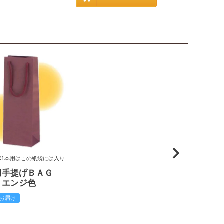
X1本用はこの紙袋には入り
用手提げＢＡＧ
 エンジ色
お届け