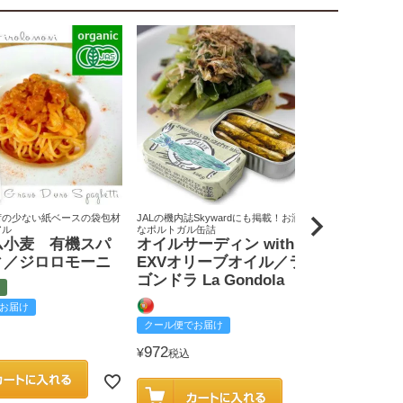
荷の少ない紙ベースの袋包材
JALの機内誌Skywardにも掲載！お洒落
原料米は全て国
アル
なポルトガル缶詰
りん屋
ム小麦 有機スパ
オイルサーディン with
戸田みりん
ィ／ジロロモーニ
EXVオリーブオイル／ラ
富
ゴンドラ La Gondola
お届け
クール便でお
クール便でお届け
2,585
¥
税込
972
¥
税込