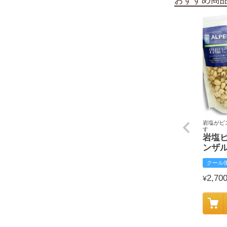
岩塩がピ
す
岩塩
ンザ
クール
2,70
¥