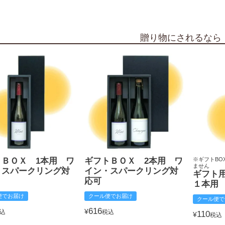
贈り物にされるなら
トＢＯＸ 1本用 ワ
ギフトＢＯＸ 2本用 ワ
※ギフトBO
ません
・スパークリング対
イン・スパークリング対
ギフト
応可
１本用
便でお届け
クール便でお届け
クール便で
616
¥
込
税込
110
¥
税込