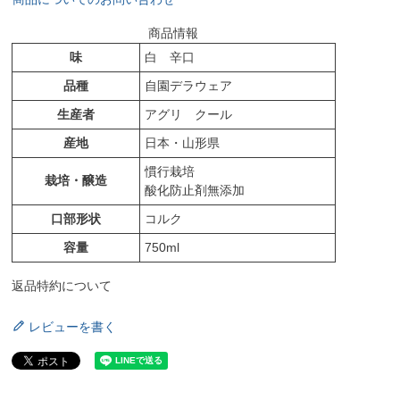
商品情報
味
白 辛口
品種
自園デラウェア
生産者
アグリ クール
産地
日本・山形県
慣行栽培
栽培・醸造
酸化防止剤無添加
口部形状
コルク
容量
750ml
返品特約について
レビューを書く