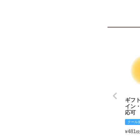
ギフ
イン
応可
クール
481
¥
税