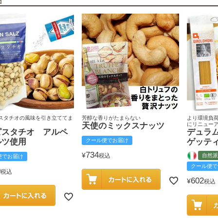
スタチオの風味を引き立ててま
芳醇な香りがたまらない
より環境負
天使のミックスナッツ
にリニュー
ピスタチオ アルペ
デュラ
ルツ使用
クール便でお届け
ゲッテ
734
¥
税込
自然派
便でお届け
クール便で
0
税込
602
¥
税込