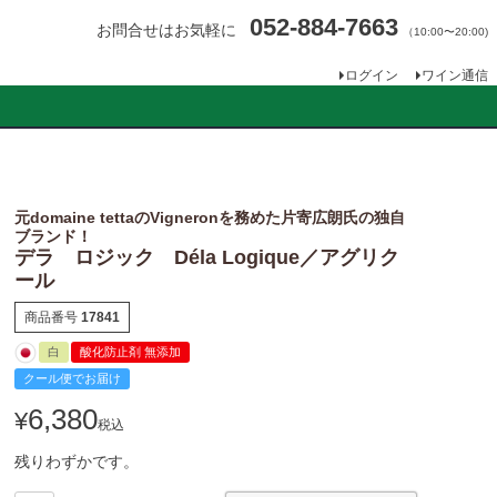
052-884-7663
お問合せはお気軽に
（10:00〜20:00)
ログイン
ワイン通信
元domaine tettaのVigneronを務めた片寄広朗氏の独自
ブランド！
デラ ロジック Déla Logique／アグリク
ール
商品番号
17841
白
酸化防止剤 無添加
クール便でお届け
6,380
¥
税込
残りわずかです。