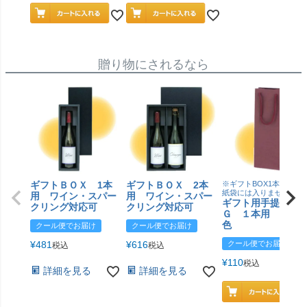
贈り物にされるなら
ギフトＢＯＸ 1本
ギフトＢＯＸ 2本
※ギフトBOX1本用はこ
紙袋には入りません
用 ワイン・スパー
用 ワイン・スパー
ギフト用手提げＢ
クリング対応可
クリング対応可
Ｇ １本用 エン
色
クール便でお届け
クール便でお届け
¥
481
¥
616
クール便でお届け
税込
税込
¥
110
税込
詳細を見る
詳細を見る