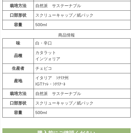
栽培方法
自然派 サステーナブル
口部形状
スクリューキャップ／紙パック
容量
500ml
商品情報
味
白・辛口
カタラット
品種
インツォリア
生産者
チェビコ
イタリア ｼﾁﾘｱ州
産地
IGTﾃｯﾚ・ｼﾁﾘｱｰﾈ
栽培方法
自然派 サステーナブル
口部形状
スクリューキャップ／紙パック
容量
500ml