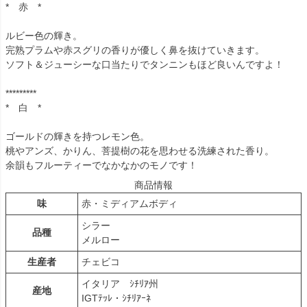
* 赤 *
ルビー色の輝き。
完熟プラムや赤スグリの香りが優しく鼻を抜けていきます。
ソフト＆ジューシーな口当たりでタンニンもほど良いんですよ！
*********
* 白 *
ゴールドの輝きを持つレモン色。
桃やアンズ、かりん、菩提樹の花を思わせる洗練された香り。
余韻もフルーティーでなかなかのモノです！
商品情報
味
赤・ミディアムボディ
シラー
品種
メルロー
生産者
チェビコ
イタリア ｼﾁﾘｱ州
産地
IGTﾃｯﾚ・ｼﾁﾘｱｰﾈ