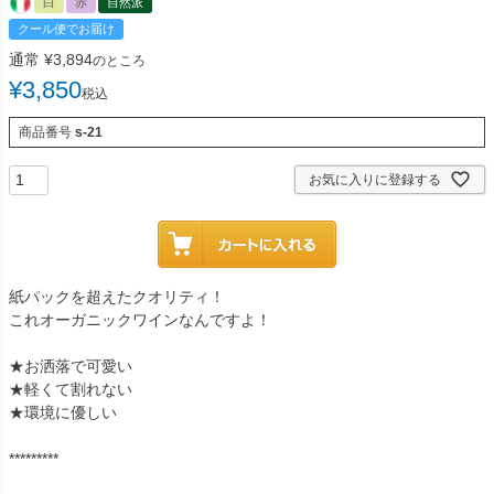
白
赤
自然派
クール便でお届け
通常
¥
3,894
のところ
¥
3,850
税込
商品番号
s-21
お気に入りに登録する
紙パックを超えたクオリティ！
これオーガニックワインなんですよ！
★お洒落で可愛い
★軽くて割れない
★環境に優しい
*********