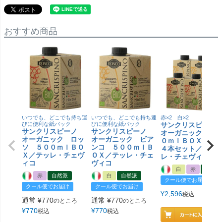
おすすめ商品
いつでも、どこでも持ち運
いつでも、どこでも持ち運
赤×2 白×2
びに便利な紙パック
びに便利な紙パック
サンクリスピー
サンクリスピーノ
サンクリスピーノ
オーガニック ５
オーガニック ロッ
オーガニック ビア
０ｍｌＢＯＸ 赤
ソ ５００ｍｌＢＯ
ンコ ５００ｍｌＢ
４本セット／テッ
Ｘ／テッレ・チェヴ
ＯＸ／テッレ・チェ
レ・チェヴィコ
ィコ
ヴィコ
白
赤
自然派
赤
自然派
白
自然派
クール便でお届け
クール便でお届け
クール便でお届け
¥
2,596
税込
通常
¥
770
通常
¥
770
のところ
のところ
¥
770
¥
770
税込
税込