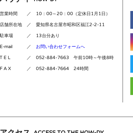
営業時間
／
10：00～20：00（定休日1月1日）
店舗所在地
／
愛知県名古屋市昭和区福江2-2-11
駐車場
／
13台分あり
E-mail
／
お問い合わせフォームへ
T E L
／
052-884-7663 午前10時～午後8時
F A X
／
052-884-7664 24時間
アクセス
ACCESS TO THE HOW-DY