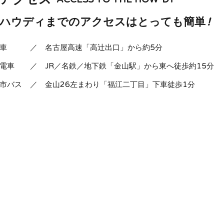
ハウディまでのアクセスはとっても簡単
!
車
／
名古屋高速「高辻出口」から約5分
電車
／
JR／名鉄／地下鉄「金山駅」から東へ徒歩約15分
市バス
／
金山26左まわり「福江二丁目」下車徒歩1分