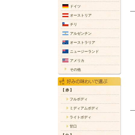
ドイツ
オーストリア
チリ
アルゼンチン
オーストラリア
ニュージーランド
アメリカ
その他
【 赤 】
フルボディ
ミディアムボディ
ライトボディ
甘口