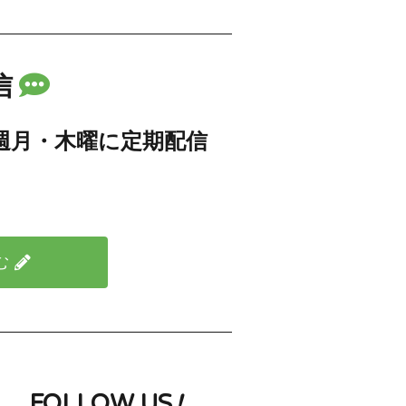
信
週月・木曜に定期配信
む
FOLLOW US
!