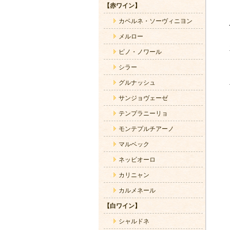
【赤ワイン】
カベルネ・ソーヴィニヨン
メルロー
ピノ・ノワール
シラー
グルナッシュ
サンジョヴェーゼ
テンプラニーリョ
モンテプルチアーノ
マルベック
ネッビオーロ
カリニャン
カルメネール
【白ワイン】
シャルドネ