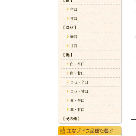
【 白 】
辛口
甘口
【 ロゼ 】
辛口
甘口
【 泡 】
白・辛口
白・甘口
ロゼ・辛口
ロゼ・甘口
赤・辛口
赤・甘口
【 その他 】