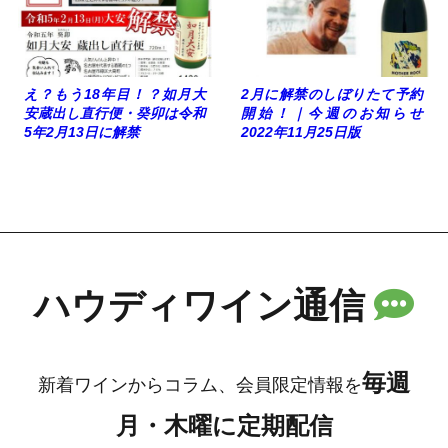
え？もう18年目！？如月大
2月に解禁のしぼりたて予約
安蔵出し直行便・癸卯は令和
開始！｜今週のお知らせ
5年2月13日に解禁
2022年11月25日版
ハウディワイン通信
毎週
新着ワインからコラム、会員限定情報を
月・木曜に定期配信