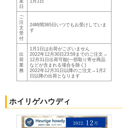
業
1月1日
日
ご
注
24時間365日いつでもお受けしていま
文
す
受
付
1月1日は出荷がございません
出
2022年12月30日23:59までのご注文→
荷
12月31日出荷可能(一部取り寄せ商品
業
などが含まれる場合を除く)
務
2022年12月31日以降のご注文→1月2
日以降の出荷となります
ホイリゲハウディ