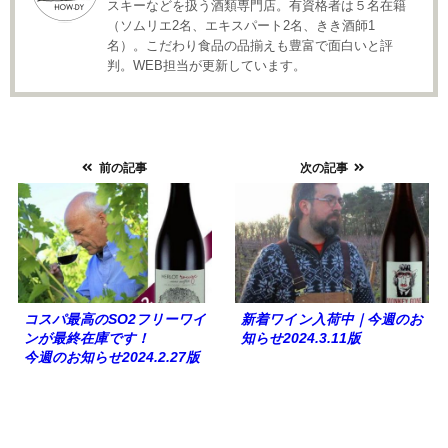
スキーなどを扱う酒類専門店。有資格者は５名在籍
（ソムリエ2名、エキスパート2名、きき酒師1
名）。こだわり食品の品揃えも豊富で面白いと評
判。WEB担当が更新しています。
前の記事
次の記事
コスパ最高のSO2フリーワイ
新着ワイン入荷中｜今週のお
ンが最終在庫です！
知らせ2024.3.11版
今週のお知らせ2024.2.27版