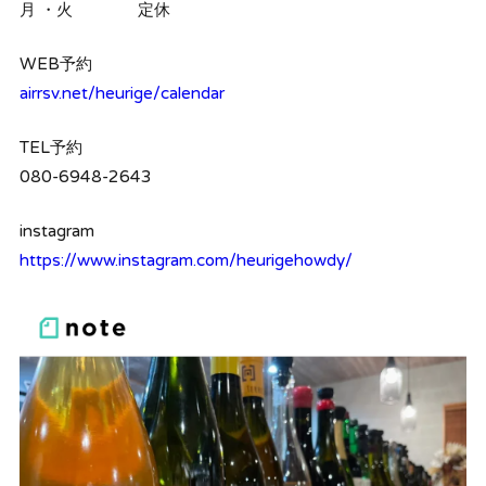
月 ・火 定休
WEB予約
airrsv.net/heurige/calendar
TEL予約
080-6948-2643
instagram
https://www.instagram.com/heurigehowdy/