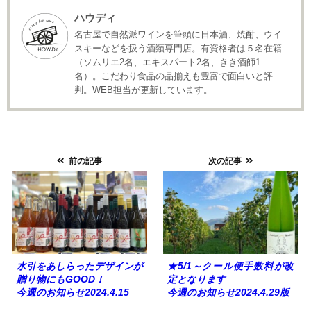
ハウディ
名古屋で自然派ワインを筆頭に日本酒、焼酎、ウイ
スキーなどを扱う酒類専門店。有資格者は５名在籍
（ソムリエ2名、エキスパート2名、きき酒師1
名）。こだわり食品の品揃えも豊富で面白いと評
判。WEB担当が更新しています。
前の記事
次の記事
水引をあしらったデザインが
★5/1～クール便手数料が改
贈り物にもGOOD！
定となります
今週のお知らせ2024.4.15
今週のお知らせ2024.4.29版