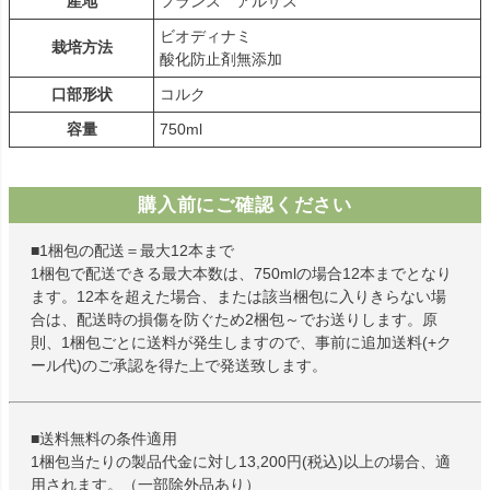
産地
フランス アルザス
ビオディナミ
栽培方法
酸化防止剤無添加
口部形状
コルク
容量
750ml
購入前にご確認ください
■1梱包の配送＝最大12本まで
1梱包で配送できる最大本数は、750mlの場合12本までとなり
ます。12本を超えた場合、または該当梱包に入りきらない場
合は、配送時の損傷を防ぐため2梱包～でお送りします。原
則、1梱包ごとに送料が発生しますので、事前に追加送料(+ク
ール代)のご承認を得た上で発送致します。
■送料無料の条件適用
1梱包当たりの製品代金に対し13,200円(税込)以上の場合、適
用されます。（一部除外品あり）