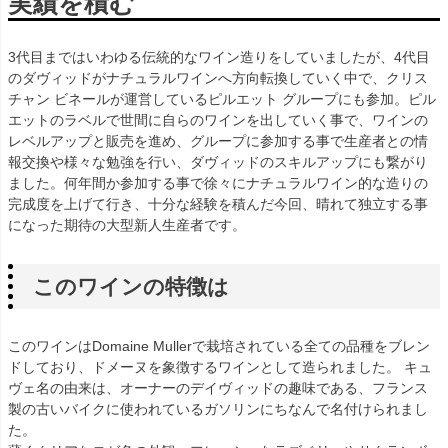
実績を積む
3代目まではいわゆる伝統的なワイン造りをしていましたが、4代目
のダヴィッドがナチュラルワインへ方向転換していく中で、クリス
チャン ビネールが運営しているピルエット グループにも参加。ピル
エットのラベルで世間に自らのワインを出していく事で、ワインの
レベルアップと販売を進め、グループに参加する事で生産者との情
報交換や様々な勉強を行い、ダヴィッドのスキルアップにも繋がり
ました。何年間か参加する事で徐々にナチュラルワイン的な造りの
完成度を上げて行き、十分な経験を積んだ今回、晴れて独立する事
になった期待の大型新人生産者です。
このワインの特徴は
このワインはDomaine Mullerで栽培されている全ての品種をブレン
ドしており、ドメーヌを象徴するワインとして造られました。 キュ
ヴェ名の由来は、オーナーのデイヴィッドの趣味である、フランス
製の古いバイクに使われているガソリンにちなんで名付けられまし
た。