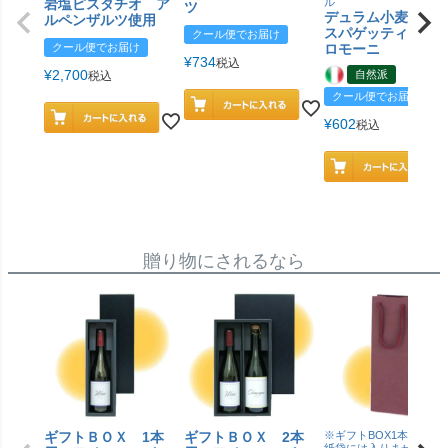
岩塩ピスタチオ ア
ル
ツ
デュラム小麦 有
ルペンザルツ使用
スパゲッティ／ジ
クール便でお届け
クール便でお届け
ロモーニ
¥
734
税込
¥
2,700
自然派
税込
クール便でお届け
¥
602
税込
贈り物にされるなら
ギフトＢＯＸ 1本
ギフトＢＯＸ 2本
※ギフトBOX1本用はこ
紙袋には入りません