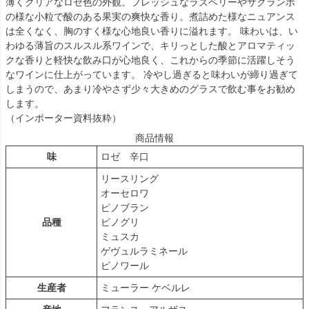
薄くクリアなロゼ色の外観。フレッシュなラズベリーやサクランボ
の様な小粒で酸のある果実の爽快な香り。煮詰めた様なニュアンス
は全くなく、胸のすく様な心地良い香りに溢れます。 味わいは、い
わゆる薄旨のスルスル系ワインで、キリっとした酸とアロマティッ
クな香りと軽快な飲み口が心地良く、これからの季節に活躍しそう
なワインに仕上がっています。 冷やし過ぎると味わいが締り過ぎて
しまうので、あまり冷やさず少々大きめのグラスで飲む事をお勧め
します。
（インポーター資料抜粋）
商品情報
味
ロゼ 辛口
リースリング
オーセロワ
ピノブラン
品種
ピノグリ
ミュスカ
ゲヴュルラミネール
ピノワール
生産者
ミューラー ケベルレ