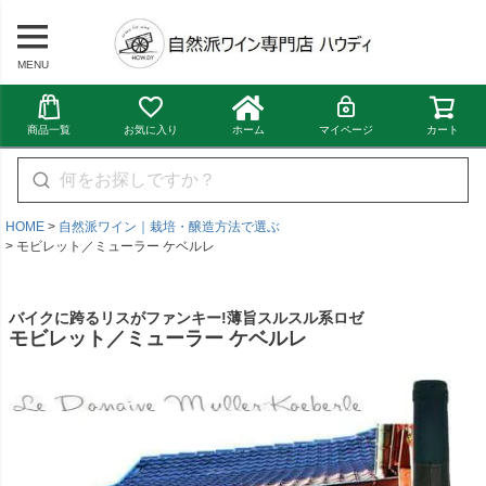
MENU
商品一覧
お気に入り
ホーム
マイページ
カート
HOME
自然派ワイン｜栽培・醸造方法で選ぶ
モビレット／ミューラー ケベルレ
バイクに跨るリスがファンキー!薄旨スルスル系ロゼ
モビレット／ミューラー ケベルレ