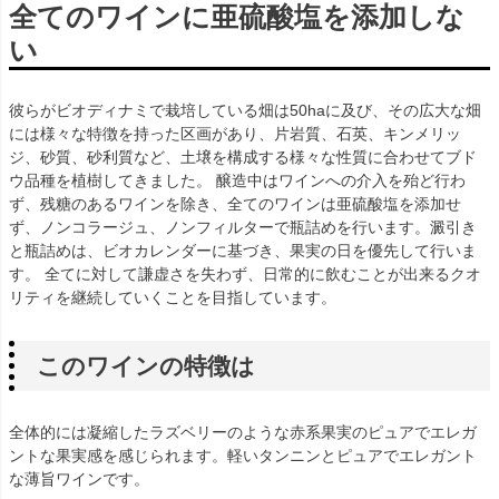
全てのワインに亜硫酸塩を添加しな
い
彼らがビオディナミで栽培している畑は50haに及び、その広大な畑
には様々な特徴を持った区画があり、片岩質、石英、キンメリッ
ジ、砂質、砂利質など、土壌を構成する様々な性質に合わせてブド
ウ品種を植樹してきました。 醸造中はワインへの介入を殆ど行わ
ず、残糖のあるワインを除き、全てのワインは亜硫酸塩を添加せ
ず、ノンコラージュ、ノンフィルターで瓶詰めを行います。澱引き
と瓶詰めは、ビオカレンダーに基づき、果実の日を優先して行いま
す。 全てに対して謙虚さを失わず、日常的に飲むことが出来るクオ
リティを継続していくことを目指しています。
このワインの特徴は
全体的には凝縮したラズベリーのような赤系果実のピュアでエレガ
ントな果実感を感じられます。軽いタンニンとピュアでエレガント
な薄旨ワインです。