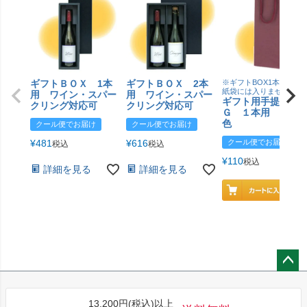
ギフトＢＯＸ 1本
ギフトＢＯＸ 2本
※ギフトBOX1本用はこ
紙袋には入りません
用 ワイン・スパー
用 ワイン・スパー
ギフト用手提げＢ
クリング対応可
クリング対応可
Ｇ １本用 エン
色
クール便でお届け
クール便でお届け
¥
481
¥
616
クール便でお届け
税込
税込
¥
110
税込
詳細を見る
詳細を見る
ペー
ジト
13,200円(税込)以上