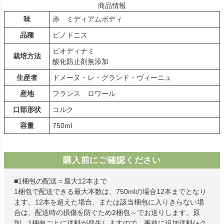
商品情報
味
赤 ミディアムボディ
品種
ピノドニス
ビオディナミ
栽培方法
酸化防止剤無添加
生産者
ドメーヌ・レ・グランド・ヴィーニュ
産地
フランス ロワール
口部形状
コルク
容量
750ml
購入前にご確認ください
■1梱包の配送＝最大12本まで
1梱包で配送できる最大本数は、750mlの場合12本までとなり
ます。12本を超えた場合、または該当梱包に入りきらない場
合は、配送時の損傷を防ぐため2梱包～でお送りします。原
則、1梱包ごとに送料が発生しますので、事前に追加送料(+ク