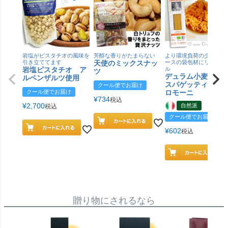
岩塩がピスタチオの風味を
芳醇な香りがたまらない
より環境負荷の少ない紙
引き立ててます
天使のミックスナッ
ースの袋包材にリニュー
岩塩ピスタチオ ア
ル
ツ
デュラム小麦 有
ルペンザルツ使用
スパゲッティ／ジ
クール便でお届け
クール便でお届け
ロモーニ
¥
734
税込
¥
2,700
自然派
税込
クール便でお届け
¥
602
税込
贈り物にされるなら