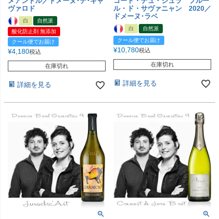
メアンドル／ドメーヌ･デ･キャ
コート・デュ・ジュラ フルー
ヴァロド
ル・ド・サヴァニャン 2020／
ドメーヌ･ラベ
白
自然派
白
自然派
酸化防止剤 無添加
クール便でお届け
クール便でお届け
¥
10,780
税込
¥
4,180
税込
在庫切れ
在庫切れ
詳細を見る
詳細を見る