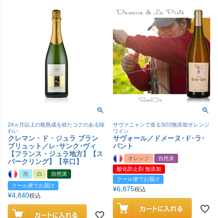
24ヵ月以上の瓶熟成を経たコクのある味
サヴァニャンで造るSO2無添加オレンジ
わい
ワイン
クレマン・ド・ジュラ ブラン
サヴォール／ドメーヌ･ド･ラ･
ブリュット／レ･サンク･ヴィ
パント
【フランス・ジュラ地方】【ス
オレンジ
自然派
パークリング】【辛口】
酸化防止剤 無添加
泡
白
自然派
クール便でお届け
クール便でお届け
¥
6,875
税込
¥
4,840
税込