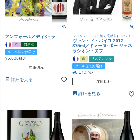
アンフォール／ディシ･ラ
フランス・ジュラ地方高級甘口白ワイン
ヴァン・ド・パイユ 2012
赤
自然派
375ml／ドメーヌ･ボー ジェネ
ラシオン・ヌフ
クール便でお届け
¥
5,830
税込
白
サステナブル
クール便でお届け
在庫切れ
¥
8,140
税込
詳細を見る
在庫切れ
詳細を見る