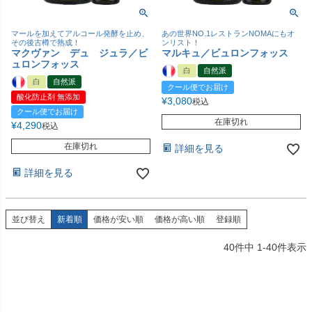
マールを加えてアルコール発酵を止め、
あの世界NO.1レストランNOMAにもオ
その後古樽で熟成！
ンリスト！
マクヴァン デュ ジュラ／ビ
マルキュ／ビュロンフォッス
ュロンフォッス
白
自然派
白
自然派
クール便でお届け
酸化防止剤 無添加
¥
3,080
税込
クール便でお届け
在庫切れ
¥
4,290
税込
在庫切れ
詳細を見る
詳細を見る
並び替え
新着順
価格が安い順
価格が高い順
登録順
40
件中
1
-
40
件表示