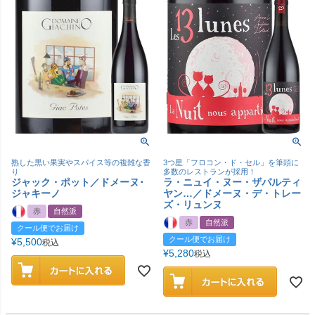
熟した黒い果実やスパイス等の複雑な香
3つ星「フロコン・ド・セル」を筆頭に
り
多数のレストランが採用！
ジャック・ポット／ドメーヌ･
ラ・ニュイ・ヌー・ザパルティ
ジャキーノ
ヤン…／ドメーヌ・デ・トレー
ズ・リュンヌ
赤
自然派
赤
自然派
クール便でお届け
クール便でお届け
¥
5,500
税込
¥
5,280
税込