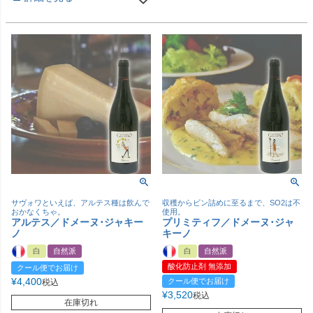
サヴォワといえば、アルテス種は飲んで
収穫からビン詰めに至るまで、SO2は不
おかなくちゃ。
使用。
アルテス／ドメーヌ･ジャキー
プリミティフ／ドメーヌ･ジャ
ノ
キーノ
白
自然派
白
自然派
酸化防止剤 無添加
クール便でお届け
¥
4,400
クール便でお届け
税込
¥
3,520
税込
在庫切れ