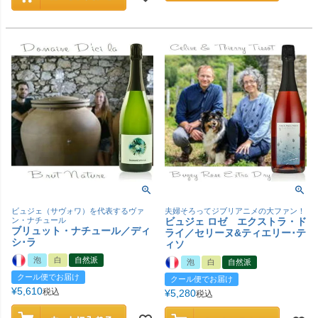
ビュジェ（サヴォワ）を代表するヴァ
夫婦そろってジブリアニメの大ファン！
ン・ナチュール
ビュジェ ロゼ エクストラ・ド
ブリュット・ナチュール／ディ
ライ／セリーヌ&ティエリー･テ
シ･ラ
ィソ
泡
白
自然派
泡
白
自然派
クール便でお届け
クール便でお届け
¥
5,610
税込
¥
5,280
税込