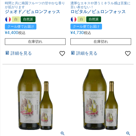
時間と共に南国フルーツの甘やかな香り
濃厚なエキスや漂うミネラル感は言葉に
が拡がります
言い表せない！
ジェオド／ビュロンフォッス
ロピタル／ビュロンフォッス
白
自然派
白
自然派
クール便でお届け
クール便でお届け
¥
4,400
¥
4,730
税込
税込
在庫切れ
在庫切れ
詳細を見る
詳細を見る