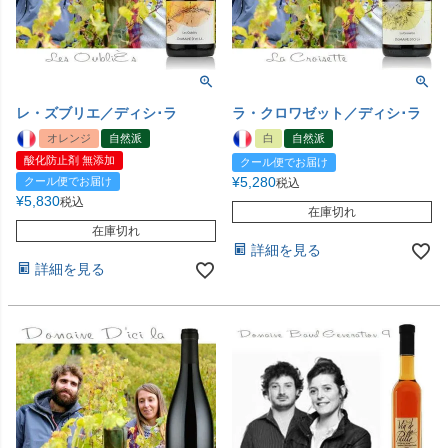
レ・ズブリエ／ディシ･ラ
ラ・クロワゼット／ディシ･ラ
オレンジ
自然派
白
自然派
酸化防止剤 無添加
クール便でお届け
¥
5,280
クール便でお届け
税込
¥
5,830
税込
在庫切れ
在庫切れ
詳細を見る
詳細を見る