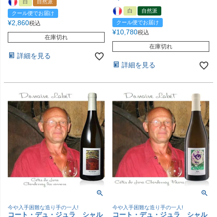
白
自然派
白
自然派
クール便でお届け
¥
2,860
クール便でお届け
税込
¥
10,780
税込
在庫切れ
在庫切れ
詳細を見る
詳細を見る
今や入手困難な造り手の一人!
今や入手困難な造り手の一人!
コート・デュ・ジュラ シャル
コート・デュ・ジュラ シャル