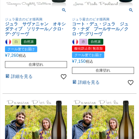
ジュラ最古のビオ畑再興
ジュラ最古のビオ畑再興
ジュラ サヴァニャン オキシ
コート・デュ・ジュラ ジュ
ダティブ ソリテール／クロ･
ラ・ナダ プールサール／ク
デ･グリーヴ
ロ･デ･グリーヴ
白
自然派
赤
自然派
酸化防止剤 無添加
クール便でお届け
¥
7,260
クール便でお届け
税込
¥
7,150
税込
在庫切れ
在庫切れ
詳細を見る
詳細を見る