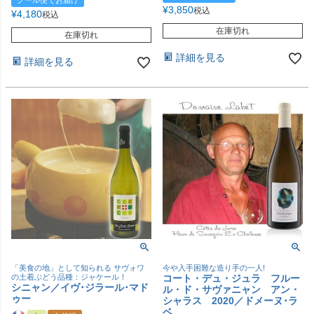
クール便でお届け
¥
3,850
税込
¥
4,180
税込
在庫切れ
在庫切れ
詳細を見る
詳細を見る
「美食の地」として知られる サヴォワ
今や入手困難な造り手の一人!
の土着ぶどう品種：ジャケール！
コート・デュ・ジュラ フルー
シニャン／イヴ･ジラール･マド
ル・ド・サヴァニャン アン・
ゥー
シャラス 2020／ドメーヌ･ラ
ベ