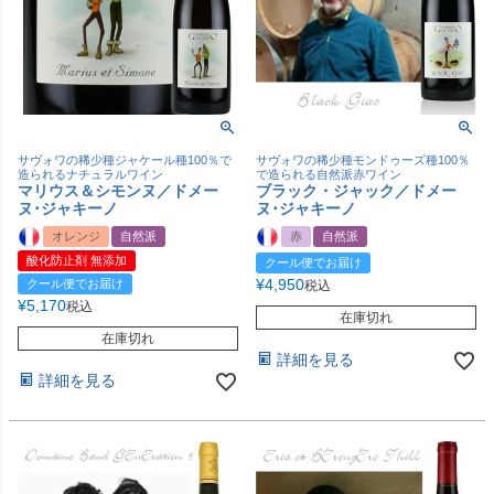
サヴォワの稀少種ジャケール種100％で
サヴォワの稀少種モンドゥーズ種100％
造られるナチュラルワイン
で造られる自然派赤ワイン
マリウス＆シモンヌ／ドメー
ブラック・ジャック／ドメー
ヌ･ジャキーノ
ヌ･ジャキーノ
オレンジ
自然派
赤
自然派
酸化防止剤 無添加
クール便でお届け
¥
4,950
クール便でお届け
税込
¥
5,170
税込
在庫切れ
在庫切れ
詳細を見る
詳細を見る