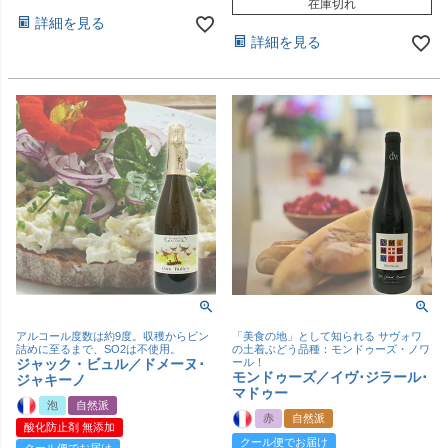
在庫切れ
詳細を見る
詳細を見る
アルコール度数は約9度。収穫からビン
「美食の地」として知られる サヴォワ
詰めに至るまで、SO2は不使用。
の土着ぶどう品種：モンドゥーズ・ノワ
ジャック・ビュル／ドメーヌ･
ール！
モンドゥーズ／イヴ･ジラール･
ジャキーノ
マドゥー
泡
自然派
赤
自然派
酸化防止剤 無添加
クール便でお届け