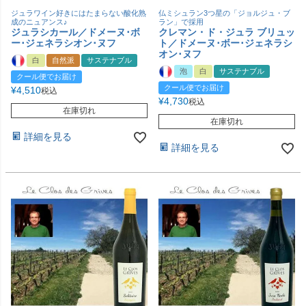
ジュラワイン好きにはたまらない酸化熟
仏ミシュラン3つ星の「ジョルジュ・ブ
成のニュアンス♪
ラン」で採用
ジュラシカール／ドメーヌ･ボ
クレマン・ド・ジュラ ブリュッ
ー･ジェネラシオン･ヌフ
ト／ドメーヌ･ボー･ジェネラシ
オン･ヌフ
白
自然派
サステナブル
泡
白
サステナブル
クール便でお届け
クール便でお届け
¥
4,510
税込
¥
4,730
税込
在庫切れ
在庫切れ
詳細を見る
詳細を見る