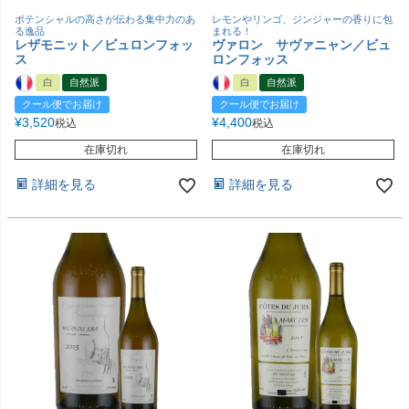
ポテンシャルの高さが伝わる集中力のあ
レモンやリンゴ、ジンジャーの香りに包
る逸品
まれる！
レザモニット／ビュロンフォッ
ヴァロン サヴァニャン／ビュ
ス
ロンフォッス
白
自然派
白
自然派
クール便でお届け
クール便でお届け
¥
3,520
¥
4,400
税込
税込
在庫切れ
在庫切れ
詳細を見る
詳細を見る