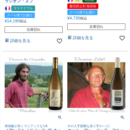
ラシオン・ヌフ
酸化防止剤 無添加
サステナブル
クール便でお届け
クール便でお届け
¥
4,730
税込
¥
14,190
税込
在庫切れ
在庫切れ
詳細を見る
詳細を見る
揮発酸が高くマニアックな1本
今や入手困難な造り手の一人!