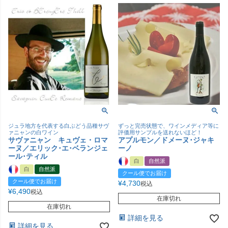
ジュラ地方を代表する白ぶどう品種サヴ
ずっと完売状態で、ワインメディア等に
ァニャンの白ワイン
評価用サンプルを送れないほど！
サヴァニャン キュヴェ・ロマ
アプルモン／ドメーヌ･ジャキ
ーヌ／エリック･エ･ベランジェ
ーノ
ール･ティル
白
自然派
白
自然派
クール便でお届け
クール便でお届け
¥
4,730
税込
¥
6,490
税込
在庫切れ
在庫切れ
詳細を見る
詳細を見る