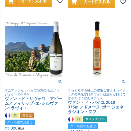
マニアックなサヴォワ地方の地ぶどう:
うっとりする極上の濃密な甘さ！ハイク
ジャケール100％
ラスの高級甘口白ワインは誰もが口にで
ヴァン・ド・サヴォワ アビー
きるわけではありません。
ヴァン・ド・パイユ 2019
ム／フィリップ･エ･シルヴァ
375ml／ドメーヌ･ボー ジェネ
ン･ラヴィエ
ラシオン・ヌフ
白
自然派
白
サステナブル
クール便でお届け
クール便でお届け
¥
3,080
税込