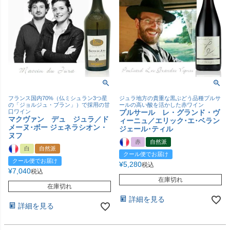
フランス国内70%（仏ミシュラン3つ星
ジュラ地方の貴重な黒ぶどう品種プルサ
の「ジョルジュ・ブラン」）で採用の甘
ールの高い酸を活かした赤ワイン
口ワイン
プルサール レ・グランド・ヴ
マクヴァン デュ ジュラ／ド
ィーニュ／エリック･エ･ベラン
メーヌ･ボー ジェネラシオン・
ジェール･ティル
ヌフ
赤
自然派
白
自然派
クール便でお届け
クール便でお届け
¥
5,280
税込
¥
7,040
税込
在庫切れ
在庫切れ
詳細を見る
詳細を見る