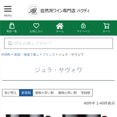
MENU
商品一覧
お気に入り
ホーム
マイページ
カート
HOME
産国・地域で選ぶ
フランス
ジュラ・サヴォワ
ジュラ・サヴォワ
並び替え
新着順
価格が安い順
価格が高い順
登録順
40
件中
1
-
40
件表示