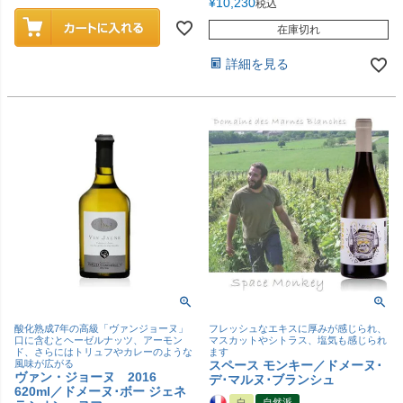
¥
10,230
税込
在庫切れ
詳細を見る
酸化熟成7年の高級「ヴァンジョーヌ」
フレッシュなエキスに厚みが感じられ、
口に含むとヘーゼルナッツ、アーモン
マスカットやシトラス、塩気も感じられ
ド、さらにはトリュフやカレーのような
ます
風味が広がる
スペース モンキー／ドメーヌ･
ヴァン・ジョーヌ 2016
デ･マルヌ･ブランシュ
620ml／ドメーヌ･ボー ジェネ
白
自然派