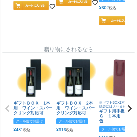
¥
602
税込
贈り物にされるなら
ギフトＢＯＸ 1本
ギフトＢＯＸ 2本
※ギフトBOX1本用はこ
紙袋には入りません
用 ワイン・スパー
用 ワイン・スパー
ギフト用手提げＢ
クリング対応可
クリング対応可
Ｇ １本用 エン
色
クール便でお届け
クール便でお届け
¥
481
¥
616
クール便でお届け
税込
税込