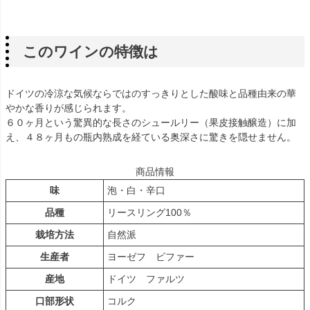
このワインの特徴は
ドイツの冷涼な気候ならではのすっきりとした酸味と品種由来の華
やかな香りが感じられます。
６０ヶ月という驚異的な長さのシュールリー（果皮接触醸造）に加
え、４８ヶ月もの瓶内熟成を経ている奥深さに驚きを隠せません。
商品情報
味
泡・白・辛口
品種
リースリング100％
栽培方法
自然派
生産者
ヨーゼフ ビファー
産地
ドイツ ファルツ
口部形状
コルク