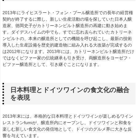
2013年にライヒスラート・フォン・ブール醸造所での長年の経営権
契約が終了するに際し、新しい生産活動の場を探していた日本人醸
造家、徳岡史子がカトリーネンビルト醸造所の再建に動き始めま
す。ダイデスハイムの中でも、すでに忘れ去られていたカトリーネ
ンビルトの、本来の醸造所としての機能を呼び起こし、最新の技術
導入した生産設備を歴史的建造物に組み入れる大改築が完成するの
は2012年になります。2013年には、カトリーネンビルト醸造所だけ
ではなくビファー家の伝統継承も引き受け、両醸造所をヨーゼフ・
ビファー醸造所として、引き継ぐことになります。
日本料理とドイツワインの食文化の融合
を表現
2013年末には、本格的な日本料理とドイツワインが楽しめるワイン
レストランfumiが、醸造所内にオープンし、ドイツワインと和食を
楽しむ新しい食文化の発信地として、ドイツのグルメ界に大きな反
響を与えています。