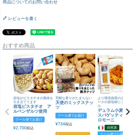
商品についてのお問い合わせ
レビューを書く
おすすめ商品
岩塩がピスタチオの風味を
芳醇な香りがたまらない
より環境負荷の少ない紙
引き立ててます
天使のミックスナッ
ースの袋包材にリニュー
岩塩ピスタチオ ア
ル
ツ
デュラム小麦 有
ルペンザルツ使用
スパゲッティ／ジ
クール便でお届け
クール便でお届け
ロモーニ
¥
734
税込
¥
2,700
自然派
税込
クール便でお届け