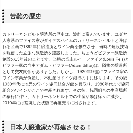
苦難の歴史
カトリーネンビルト醸造所の歴史は、波乱に富んでいます。ユダヤ
人家系のファイス家がダイデスハイムのカトリーネンビルトと呼ば
れる区画で1892年に醸造所とワイン商を創立させ、当時の建設技術
を駆使した立派な醸造所を建設しました。ちょうどビファー醸造所
創設の13年後のことです。当時の当主ルイ・ファイス(Louis Feis)と
ビファー家の当主アダム・ビファー(Adam Biffar)は、隣接の醸造所
として交友関係がありました。しかし、1920年終盤にファイス家の
ワイン事業が倒産し、不動産はドイツ銀行の手に移ります。その後
1930年代に地元のワイン協同組合が館を買取り、1980年代まで協同
組合のワインがここで生産されます。その後、協同組合の生産場所
の移行に伴い、カトリーネンビルトでの生産活動は徐々に減少し、
2010年には荒廃した状態で再度売りに出されます。
日本人醸造家が再建させる！