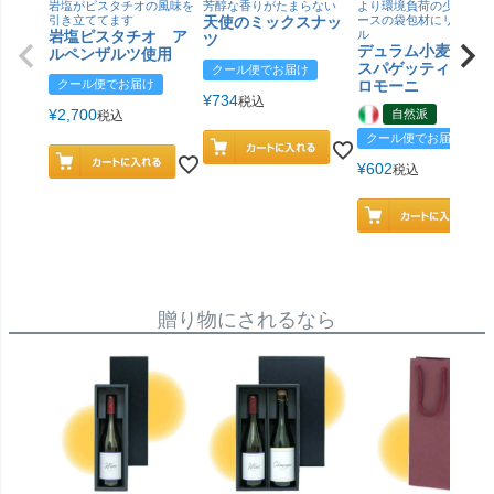
岩塩がピスタチオの風味を
芳醇な香りがたまらない
より環境負荷の少ない紙
引き立ててます
天使のミックスナッ
ースの袋包材にリニュー
岩塩ピスタチオ ア
ル
ツ
デュラム小麦 有
ルペンザルツ使用
スパゲッティ／ジ
クール便でお届け
クール便でお届け
ロモーニ
¥
734
税込
¥
2,700
自然派
税込
クール便でお届け
¥
602
税込
贈り物にされるなら