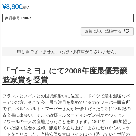
¥
8,800
税込
商品番号
14067
お気に入りに登録する
申し訳ございません。ただいま在庫がございません。
「ゴーミヨ」にて2008年度最優秀醸
造家賞を受賞
フランスとスイスとの国境線沿いに位置し、ドイツで最も温暖なバ
ーデン地方。そこで今、最も注目を集めているのがフーバー醸造所
です。ベルンハルト・フーバーさんが研修生だったころに13世紀の
古文書に出会い、そこで故郷マルターディンゲン村がかつてピノ・
ノワールの一大名産地だったことを知ります。1987年、当時加盟し
ていた協同組合を脱却。醸造所を立ち上げ、まさにゼロからのスタ
ートをきりました。当時安価な甘口ワインばかり造っていた世間の