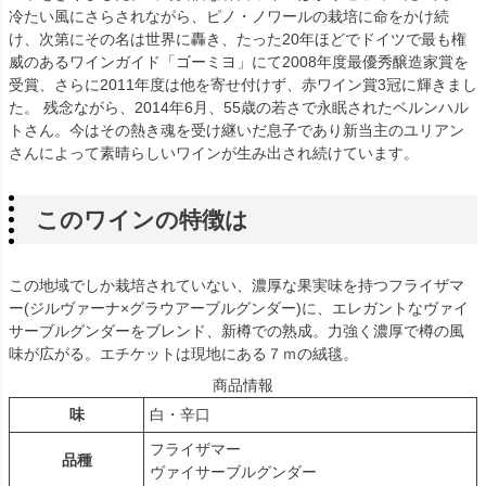
冷たい風にさらされながら、ピノ・ノワールの栽培に命をかけ続
け、次第にその名は世界に轟き、たった20年ほどでドイツで最も権
威のあるワインガイド「ゴーミヨ」にて2008年度最優秀醸造家賞を
受賞、さらに2011年度は他を寄せ付けず、赤ワイン賞3冠に輝きまし
た。 残念ながら、2014年6月、55歳の若さで永眠されたベルンハル
トさん。今はその熱き魂を受け継いだ息子であり新当主のユリアン
さんによって素晴らしいワインが生み出され続けています。
このワインの特徴は
この地域でしか栽培されていない、濃厚な果実味を持つフライザマ
ー(ジルヴァーナ×グラウアーブルグンダー)に、エレガントなヴァイ
サーブルグンダーをブレンド、新樽での熟成。力強く濃厚で樽の風
味が広がる。エチケットは現地にある７ｍの絨毯。
商品情報
味
白・辛口
フライザマー
品種
ヴァイサーブルグンダー