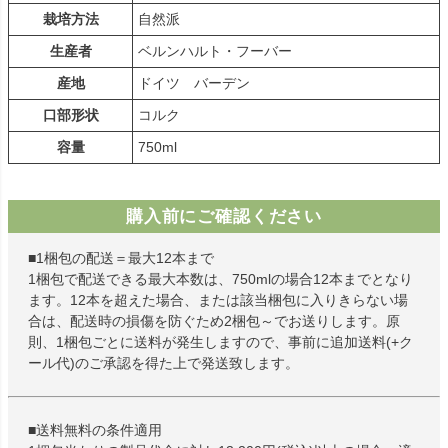
栽培方法
自然派
生産者
ベルンハルト・フーバー
産地
ドイツ バーデン
口部形状
コルク
容量
750ml
購入前にご確認ください
■1梱包の配送＝最大12本まで
1梱包で配送できる最大本数は、750mlの場合12本までとなり
ます。12本を超えた場合、または該当梱包に入りきらない場
合は、配送時の損傷を防ぐため2梱包～でお送りします。原
則、1梱包ごとに送料が発生しますので、事前に追加送料(+ク
ール代)のご承認を得た上で発送致します。
■送料無料の条件適用