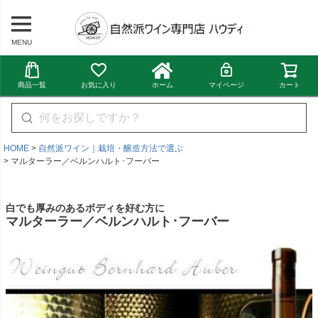
MENU
商品一覧
お気に入り
ホーム
マイページ
カート
HOME
自然派ワイン｜栽培・醸造方法で選ぶ
マルターラー／ベルンハルト･フーバー
白でも厚みのあるボディを好む方に
マルターラー／ベルンハルト･フーバー