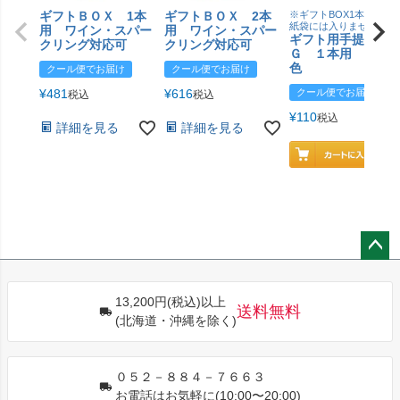
ギフトＢＯＸ 1本
ギフトＢＯＸ 2本
※ギフトBOX1本用はこ
紙袋には入りません
用 ワイン・スパー
用 ワイン・スパー
ギフト用手提げＢ
クリング対応可
クリング対応可
Ｇ １本用 エン
色
クール便でお届け
クール便でお届け
¥
481
¥
616
クール便でお届け
税込
税込
¥
110
税込
詳細を見る
詳細を見る
ペー
ジト
13,200円(税込)以上
ップ
送料無料
(北海道・沖縄を除く)
へ
０５２－８８４－７６６３
お電話はお気軽に(10:00〜20:00)