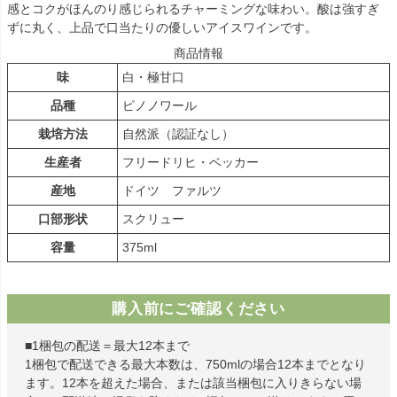
感とコクがほんのり感じられるチャーミングな味わい。酸は強すぎ
ずに丸く、上品で口当たりの優しいアイスワインです。
商品情報
味
白・極甘口
品種
ピノノワール
栽培方法
自然派（認証なし）
生産者
フリードリヒ・ベッカー
産地
ドイツ ファルツ
口部形状
スクリュー
容量
375ml
購入前にご確認ください
■1梱包の配送＝最大12本まで
1梱包で配送できる最大本数は、750mlの場合12本までとなり
ます。12本を超えた場合、または該当梱包に入りきらない場