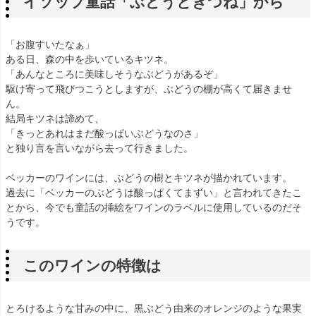
イソップ童話「ぶどうときつね」から
「お腹すいたなぁ」
ある日、森の中を歩いているキツネ。
「あんなところに美味しそうなぶどうがあるぞ」
駆け寄って飛びつこうとしますが、ぶどうの棚が高くて届きませ
ん。
結局キツネは諦めて、
「きっとあれはまだ酸っぱいぶどうなのさ」
と独り言を言いながら去って行きました。
ベッカーのワインには、ぶどうの樹とキツネが描かれています。
過去に「ベッカーのぶどうは酸っぱくてまずい」と言われてきたこ
とから、今でも童話の挿絵をワインのラベルに使用しているのだそ
うです。
このワインの特徴は
とろけるような甘みの中に、黒ぶどう由来のオレンジのような果実