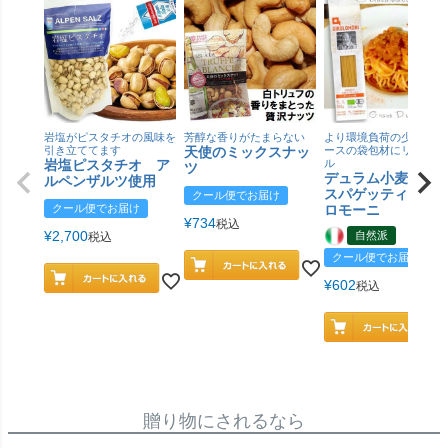
岩塩がピスタチオの風味を
芳醇な香りがたまらない
より環境負荷の少ない紙
引き立ててます
天使のミックスナッ
ースの袋包材にリニュー
岩塩ピスタチオ ア
ル
ツ
デュラム小麦 有
ルペンザルツ使用
スパゲッティ／ジ
クール便でお届け
クール便でお届け
ロモーニ
¥
734
税込
¥
2,700
自然派
税込
クール便でお届け
¥
602
税込
贈り物にされるなら