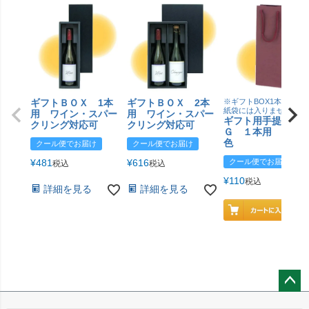
ギフトＢＯＸ 1本
ギフトＢＯＸ 2本
※ギフトBOX1本用はこ
紙袋には入りません
用 ワイン・スパー
用 ワイン・スパー
ギフト用手提げＢ
クリング対応可
クリング対応可
Ｇ １本用 エン
色
クール便でお届け
クール便でお届け
¥
481
¥
616
クール便でお届け
税込
税込
¥
110
税込
詳細を見る
詳細を見る
ペー