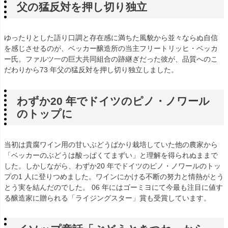
父の猛反対を押し切り独立
ゆったりとした語り口調と存在感に満ちた風貌から並々ならぬ自信
を感じさせるのが、ベッカー醸造所の当主フリートリッヒ・ベッカ
ー氏。ファルツ一の巨大共同組合の跡継ぎだった彼が、品質へのこ
だわりから73 年父の猛反対を押し切り独立しました。
わずか20 年でドイツのピノ・ノワール
のトップに
当初は貴腐ワイン用の甘いぶどうばかり栽培していた他の農家から
「ベッカーのぶどうは酸っぱくてまずい」と理解を得られぬままで
した。しかしながら、わずか20 年でドイツのピノ・ノワールのトッ
プの1 人に登りつめました。ワインにかける不断の努力と情熱がとう
とう実を結んだのでした。 06 年にはゴーミヨにて今最も注目に値す
る醸造家に贈られる「ライジングスター」賞も受賞しています。