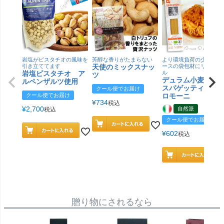
岩塩がピスタチオの風味を
芳醇な香りがたまらない
より環境負荷の少ない紙
引き立ててます
天使のミックスナッ
ースの袋包材にリニュー
岩塩ピスタチオ ア
ル
ツ
デュラム小麦 有
ルペンザルツ使用
スパゲッティ／ジ
クール便でお届け
クール便でお届け
ロモーニ
¥
734
税込
¥
2,700
自然派
税込
クール便でお届け
¥
602
税込
贈り物にされるなら