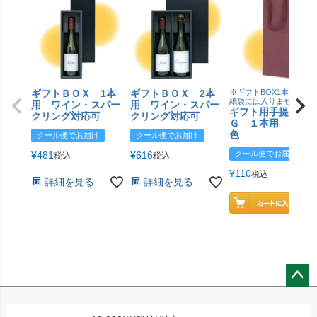
ギフトＢＯＸ 1本
ギフトＢＯＸ 2本
※ギフトBOX1本用はこ
紙袋には入りません
用 ワイン・スパー
用 ワイン・スパー
ギフト用手提げＢ
クリング対応可
クリング対応可
Ｇ １本用 エン
色
クール便でお届け
クール便でお届け
¥
481
¥
616
クール便でお届け
税込
税込
¥
110
税込
詳細を見る
詳細を見る
ペー
ジト