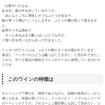
「お腹すいたなぁ」
ある日、森の中を歩いているキツネ。
「あんなところに美味しそうなぶどうがあるぞ」
駆け寄って飛びつこうとしますが、ぶどうの棚が高くて届きませ
ん。
結局キツネは諦めて、
「きっとあれはまだ酸っぱいぶどうなのさ」
と独り言を言いながら去って行きました。
ベッカーのワインには、ぶどうの樹とキツネが描かれています。
過去に「ベッカーのぶどうは酸っぱくてまずい」と言われてきたこ
とから、今でも童話の挿絵をワインのラベルに使用しているのだそ
うです。
このワインの特徴は
チャーミングで華やか、軽快でありながら、品種の色気がしっかり
感じられる、余韻の長いワイン。ベッカーピノ・ノワールシリーズ
のベーシッククラス。ブルゴーニュ愛好家にも試して頂きたい、コ