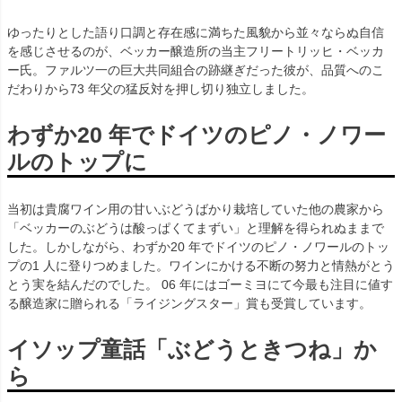
ゆったりとした語り口調と存在感に満ちた風貌から並々ならぬ自信
を感じさせるのが、ベッカー醸造所の当主フリートリッヒ・ベッカ
ー氏。ファルツ一の巨大共同組合の跡継ぎだった彼が、品質へのこ
だわりから73 年父の猛反対を押し切り独立しました。
わずか20 年でドイツのピノ・ノワー
ルのトップに
当初は貴腐ワイン用の甘いぶどうばかり栽培していた他の農家から
「ベッカーのぶどうは酸っぱくてまずい」と理解を得られぬままで
した。しかしながら、わずか20 年でドイツのピノ・ノワールのトッ
プの1 人に登りつめました。ワインにかける不断の努力と情熱がとう
とう実を結んだのでした。 06 年にはゴーミヨにて今最も注目に値す
る醸造家に贈られる「ライジングスター」賞も受賞しています。
イソップ童話「ぶどうときつね」か
ら