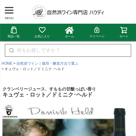
MENU
商品一覧
お気に入り
ホーム
マイページ
カート
HOME
自然派ワイン｜栽培・醸造方法で選ぶ
キュヴェ・ロット／ドミニク･ヘルド
クランベリージュース、すももの甘酸っぱい香り
キュヴェ・ロット／ドミニク･ヘルド