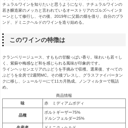
チュラルワインを知りたいと思うようになり、ナチュラルワインの
若き醸造家のメッカと言われているオーストリアのゴルズへインタ
ーンとして修行し、その後、2019年に父親の畑を借り、自分のブラ
ンド、ドミニクヘルドのワインを造り始める。
このワインの特徴は
クランベリージュース、すももの甘酸っぱい香り。味わいも若々し
く、紫蘇や梅感など和を感じられる風味が印象的です。
ラインヘッセンエリアのぶどうを手摘みで収穫。選果後、すべての
ぶどうを全房で2週間MC。その後プレスし、グラスファイバータン
クに移し、シュールリーにて11カ月熟成。ノンフィルターで瓶詰
め。
商品情報
味
赤 ミディアムボディ
ポルトギーザー75%
品種
ドルンフェルダー25%
生産者
ドミニク・ヘルド