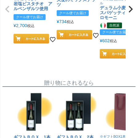
岩塩ピスタチオ ア
ル
ツ
デュラム小麦 有
ルペンザルツ使用
スパゲッティ／ジ
クール便でお届け
クール便でお届け
ロモーニ
¥
734
税込
¥
2,700
自然派
税込
クール便でお届け
¥
602
税込
贈り物にされるなら
ギフトＢＯＸ 1本
ギフトＢＯＸ 2本
※ギフトBOX1本用はこ