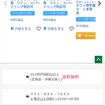
紙袋には入りません
用 ワイン・スパー
用 ワイン・スパー
ギフト用手提げＢ
クリング対応可
クリング対応可
Ｇ １本用 エン
色
クール便でお届け
クール便でお届け
¥
481
¥
616
クール便でお届け
税込
税込
¥
110
税込
詳細を見る
詳細を見る
ペー
ジト
13,200円(税込)以上
ップ
送料無料
(北海道・沖縄を除く)
へ
０５２－８８４－７６６３
お電話はお気軽に(10:00〜20:00)