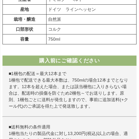
産地
ドイツ ラインヘッセン
栽培・醸造
自然派
口部形状
コルク
容量
750ml
購入前にご確認ください
■1梱包の配送＝最大12本まで
1梱包で配送できる最大本数は、750mlの場合12本までとなり
ます。12本を超えた場合、または該当梱包に入りきらない場
合は、配送時の損傷を防ぐため2梱包～でお送りします。原
則、1梱包ごとに送料が発生しますので、事前に追加送料(+ク
ール代)のご承認を得た上で発送致します。
■送料無料の条件適用
1梱包当たりの製品代金に対し13,200円(税込)以上の場合、適